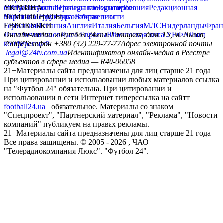
главная
матч-центр
прогнозы
футбол +
Избранное
САЙТ ФУТБОЛ 24
Редакция
Прогнозы
Политика конфиденциальности
Правила
сайту
Контакты
Правила комментирования
Редакционная
политика
Структура собственности
Соц. сети
facebook
x
youtube
instagram
telegram
viber
УКРАИНА
Украина
Первая лига
Вторая лига