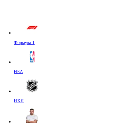
Формула 1
НБА
НХЛ