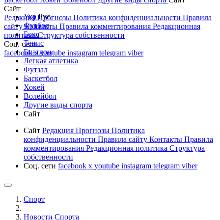
Сайт
Укр
Рус
Редакция
Прогнозы
Политика конфиденциальности
Правила
Футбол
сайту
Контакты
Правила комментирования
Редакционная
Бокс
политика
Структура собственности
Тенис
Соц. сети
Биатлон
facebook
x
youtube
instagram
telegram
viber
Легкая атлетика
Футзал
Баскетбол
Хокей
Волейбол
Другие виды спорта
Сайт
Сайт
Редакция
Прогнозы
Политика
конфиденциальности
Правила сайту
Контакты
Правила
комментирования
Редакционная политика
Структура
собственности
Соц. сети
facebook
x
youtube
instagram
telegram
viber
Спорт
Новости Cпорта