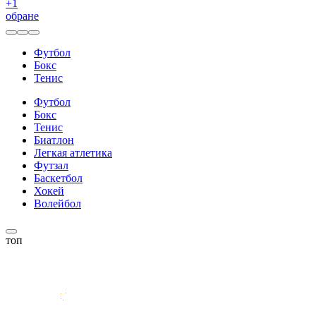
+
1
обране
Футбол
Бокс
Тенис
Футбол
Бокс
Тенис
Биатлон
Легкая атлетика
Футзал
Баскетбол
Хокей
Волейбол
топ