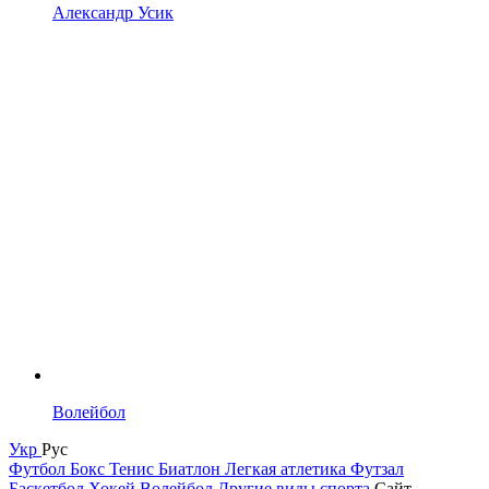
Александр Усик
Волейбол
Укр
Рус
Футбол
Бокс
Тенис
Биатлон
Легкая атлетика
Футзал
Баскетбол
Хокей
Волейбол
Другие виды спорта
Сайт