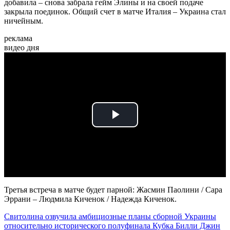
добавила – снова забрала гейм Элины и на своей подаче
закрыла поединок. Общий счет в матче Италия – Украина стал
ничейным.
реклама
видео дня
Play
Video
Третья встреча в матче будет парной: Жасмин Паолини / Сара
Эррани – Людмила Киченок / Надежда Киченок.
Свитолина озвучила амбициозные планы сборной Украины
относительно исторического полуфинала Кубка Билли Джин