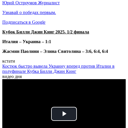
Юрий Остроумов
Журналист
Узнавай о победах первым.
Подписаться в Google
Кубок Билли Джин Кинг 2025. 1/2 финала
Италия – Украина – 1:1
Жасмин Паолини – Элина Свитолина – 3:6, 6:4, 6:4
кстати
Костюк быстро вывела Украину вперед против Италии в
полуфинале Кубка Билли Джин Кинг
видео дня
Play