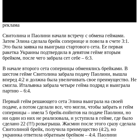
Video
реклама
Свитолина и Паолини начали встречу с обмена геймами.
Затем Элина сделала брейк сопернице и повела в счете 3:1.
Это была заявка на выигрыш стартового сета. Ее первая
ракетка Украины подтвердила в девятом гейме вторым
брейком, после чего забрала сет себе – 6:3.
В начале второго сета соперницы обменялись брейками. В
шестом гейме Свитолина забрала подачу Паолини, вышла
вперед 4:2 и должна была увеличивать свое преимущество. Не
смогла. Итальянка забрала четыре гейма подряд и выиграла
партию – 6:4.
Первый гейм решающего сета Элина выиграла на своей
подаче, а потом сделали все, что могли, чтобы забрать и гейм
соперницы – имела 5 брейк-пойнтов на подаче Паолини, но
ни один из них не реализовала, и уступила в гейме, где было
сделано 22 (!!!) розыгрыша. Жасмин после этого сразу сделала
Свитолиной брейк, получила преимущество (4:2), но
украинка ответила обратным брейком – 4:4. Паолини