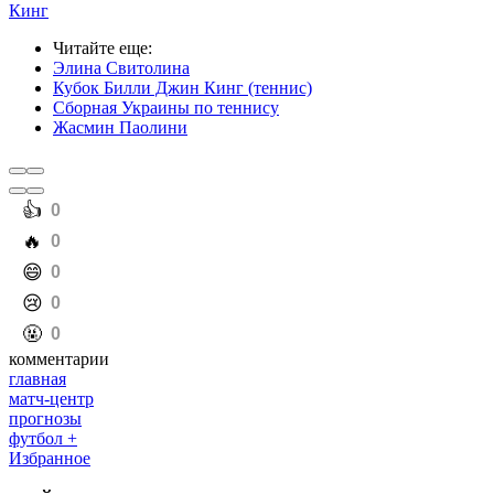
Кинг
Читайте еще
:
Элина Свитолина
Кубок Билли Джин Кинг (теннис)
Сборная Украины по теннису
Жасмин Паолини
️👍
0
️🔥
0
️😄
0
️😢
0
️🤬
0
комментарии