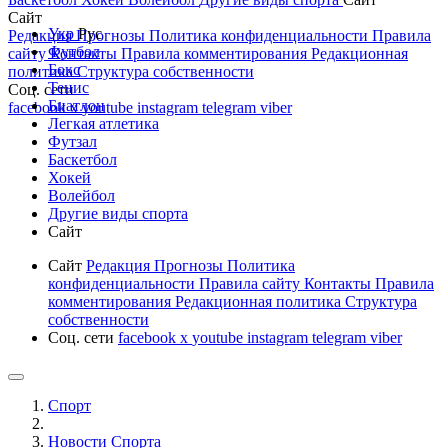
Сайт
Укр
Рус
Редакция
Прогнозы
Политика конфиденциальности
Правила
Футбол
сайту
Контакты
Правила комментирования
Редакционная
Бокс
политика
Структура собственности
Тенис
Соц. сети
Биатлон
facebook
x
youtube
instagram
telegram
viber
Легкая атлетика
Футзал
Баскетбол
Хокей
Волейбол
Другие виды спорта
Сайт
Сайт
Редакция
Прогнозы
Политика
конфиденциальности
Правила сайту
Контакты
Правила
комментирования
Редакционная политика
Структура
собственности
Соц. сети
facebook
x
youtube
instagram
telegram
viber
Спорт
Новости Cпорта