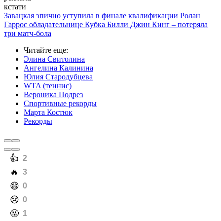
кстати
Завацкая эпично уступила в финале квалификации Ролан
Гаррос обладательнице Кубка Билли Джин Кинг – потеряла
три матч-бола
Читайте еще
:
Элина Свитолина
Ангелина Калинина
Юлия Стародубцева
WTA (теннис)
Вероника Подрез
Спортивные рекорды
Марта Костюк
Рекорды
️👍
2
️🔥
3
️😄
0
️😢
0
️🤬
1