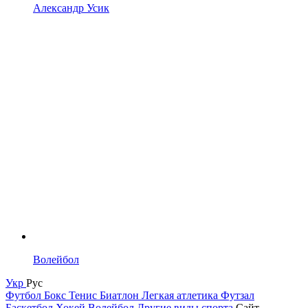
Александр Усик
Волейбол
Укр
Рус
Футбол
Бокс
Тенис
Биатлон
Легкая атлетика
Футзал
Баскетбол
Хокей
Волейбол
Другие виды спорта
Сайт