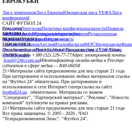
ЕВРОКУБКИ
Лига чемпионов
Лига Европы
Юношеская лига УЕФА
Лига
конференций
САЙТ ФУТБОЛ 24
Редакция
Соц. сети
Прогнозы
Политика конфиденциальности
Правила
сайту
facebook
УКРАИНА
Контакты
x
youtube
Правила комментирования
instagram
telegram
viber
Редакционная
политика
Украина
ЧЕМПИОНАТЫ
Первая лига
Структура собственности
Вторая лига
Германия
ЕВРОКУБКИ
Испания
Англия
Италия
Бельгия
МЛС
Нидерланды
Фран
Лига чемпионов
Онлайн-медиа «Футбол 24»
Лига Европы
пл. Галицкая, дом. 15, м. Львов,
Юношеская лига УЕФА
Лига
конференций
79008
Телефон +380 (32) 229-77-77
Адрес электронной почты
legal@24tv.com.ua
Идентификатор онлайн-медиа в Реестре
субъектов в сфере медиа — R40-06058
21+
Материалы сайта предназначены для лиц старше 21 года
При цитировании и использовании любых материалов ссылка
на "Футбол 24" обязательна. При цитировании и
использовании в сети Интернет гиперссылка на сайтт
football24.ua
обязательное. Материалы со знаком
"Спецпроект", "Партнерский материал", "Реклама", "Новости
компаний" публикуем на правах рекламы.
21+
Материалы сайта предназначены для лиц старше 21 года
Все права защищены. © 2005 -
2026
, ЧАО
"Телерадиокомпания Люкс". "Футбол 24".