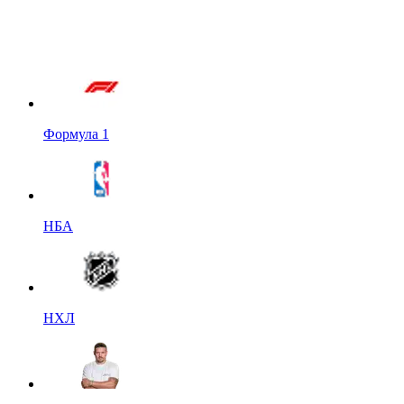
Формула 1
НБА
НХЛ