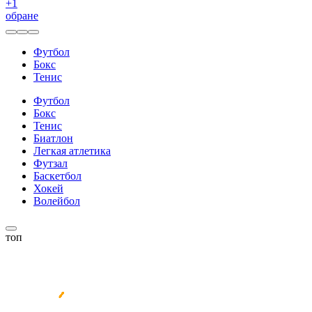
+
1
обране
Футбол
Бокс
Тенис
Футбол
Бокс
Тенис
Биатлон
Легкая атлетика
Футзал
Баскетбол
Хокей
Волейбол
топ