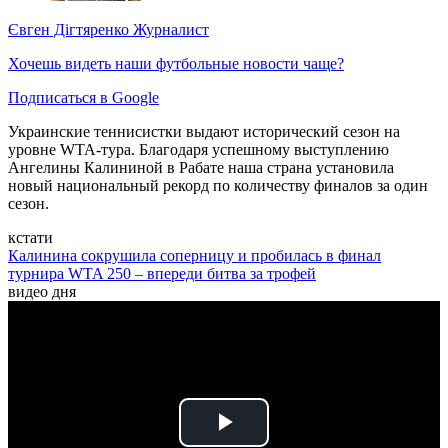
Євген Дігтяренко
Журналист
Хочешь видеть наши футбольные новости чаще?
Подписаться в Google
Украинские теннисистки выдают исторический сезон на
уровне WTA-тура. Благодаря успешному выступлению
Ангелины Калининой в Рабате наша страна установила
новый национальный рекорд по количеству финалов за один
сезон.
кстати
Калинина сокрушила соперницу и пробилась в финал
турнира WTA 250 – впереди битва за трофей
видео дня
Play