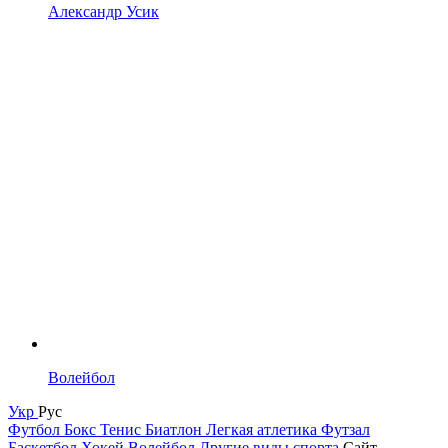
Александр Усик
Волейбол
Укр
Рус
Футбол
Бокс
Тенис
Биатлон
Легкая атлетика
Футзал
Баскетбол
Хокей
Волейбол
Другие виды спорта
Сайт