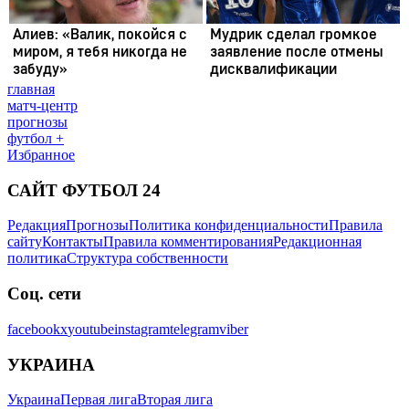
главная
матч-центр
прогнозы
футбол +
Избранное
САЙТ ФУТБОЛ 24
Редакция
Прогнозы
Политика конфиденциальности
Правила
сайту
Контакты
Правила комментирования
Редакционная
политика
Структура собственности
Соц. сети
facebook
x
youtube
instagram
telegram
viber
УКРАИНА
Украина
Первая лига
Вторая лига