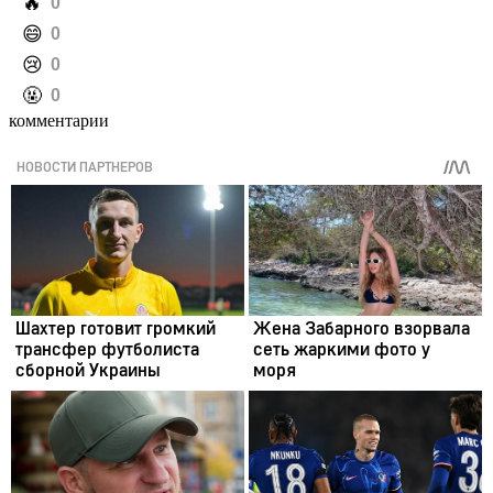
️🔥
0
️😄
0
️😢
0
️🤬
0
комментарии