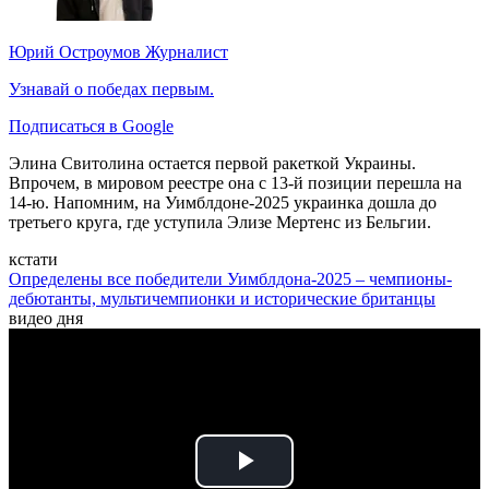
Юрий Остроумов
Журналист
Узнавай о победах первым.
Подписаться в Google
Элина Свитолина остается первой ракеткой Украины.
Впрочем, в мировом реестре она с 13-й позиции перешла на
14-ю. Напомним, на Уимблдоне-2025 украинка дошла до
третьего круга, где уступила Элизе Мертенс из Бельгии.
кстати
Определены все победители Уимблдона-2025 – чемпионы-
дебютанты, мультичемпионки и исторические британцы
видео дня
Play