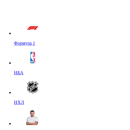
Формула 1
НБА
НХЛ