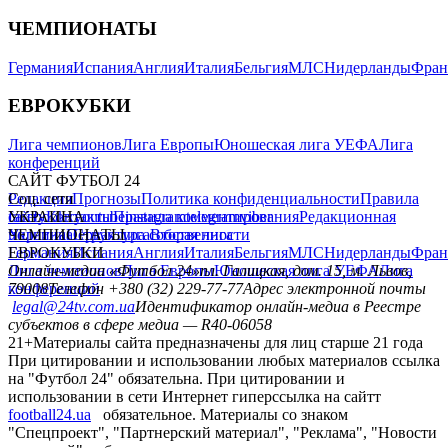
ЧЕМПИОНАТЫ
Германия
Испания
Англия
Италия
Бельгия
МЛС
Нидерланды
Фран
ЕВРОКУБКИ
Лига чемпионов
Лига Европы
Юношеская лига УЕФА
Лига
конференций
САЙТ ФУТБОЛ 24
Редакция
Соц. сети
Прогнозы
Политика конфиденциальности
Правила
сайту
facebook
УКРАИНА
Контакты
x
youtube
Правила комментирования
instagram
telegram
viber
Редакционная
политика
Украина
ЧЕМПИОНАТЫ
Первая лига
Структура собственности
Вторая лига
Германия
ЕВРОКУБКИ
Испания
Англия
Италия
Бельгия
МЛС
Нидерланды
Фран
Лига чемпионов
Онлайн-медиа «Футбол 24»
Лига Европы
пл. Галицкая, дом. 15, м. Львов,
Юношеская лига УЕФА
Лига
конференций
79008
Телефон +380 (32) 229-77-77
Адрес электронной почты
legal@24tv.com.ua
Идентификатор онлайн-медиа в Реестре
субъектов в сфере медиа — R40-06058
21+
Материалы сайта предназначены для лиц старше 21 года
При цитировании и использовании любых материалов ссылка
на "Футбол 24" обязательна. При цитировании и
использовании в сети Интернет гиперссылка на сайтт
football24.ua
обязательное. Материалы со знаком
"Спецпроект", "Партнерский материал", "Реклама", "Новости