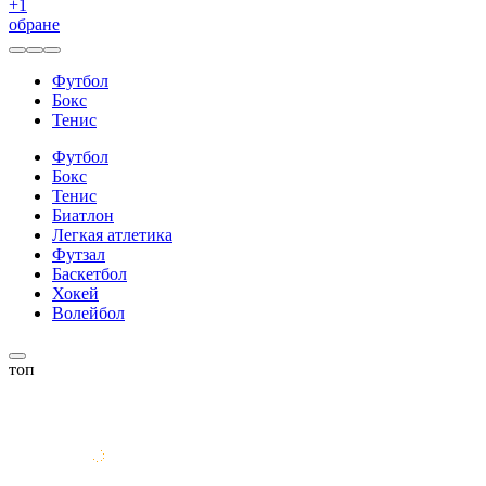
+
1
обране
Футбол
Бокс
Тенис
Футбол
Бокс
Тенис
Биатлон
Легкая атлетика
Футзал
Баскетбол
Хокей
Волейбол
топ