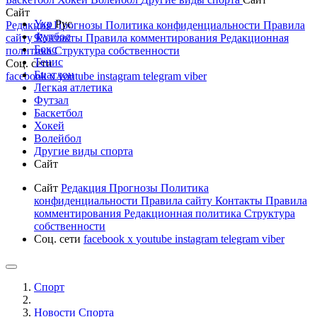
Сайт
Укр
Рус
Редакция
Прогнозы
Политика конфиденциальности
Правила
Футбол
сайту
Контакты
Правила комментирования
Редакционная
Бокс
политика
Структура собственности
Тенис
Соц. сети
Биатлон
facebook
x
youtube
instagram
telegram
viber
Легкая атлетика
Футзал
Баскетбол
Хокей
Волейбол
Другие виды спорта
Сайт
Сайт
Редакция
Прогнозы
Политика
конфиденциальности
Правила сайту
Контакты
Правила
комментирования
Редакционная политика
Структура
собственности
Соц. сети
facebook
x
youtube
instagram
telegram
viber
Спорт
Новости Cпорта