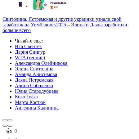
Свитолина, Ястремская и другие украинки узнали свой
заработок на Уимблдоне-2025 – Элина и Даяна заработали
больше всего
Читайте еще
:
Ига Свёнтек
Дария Снигур
WTA (теннис)
Александра Олейникова
Элина Свитолина
Аманда Анисимова
Даяна Ястремская
Арина Соболенко
Юлия Стародубцева
Коко Гофф
Марта Костюк
Ангелина Калинина
️👍
0