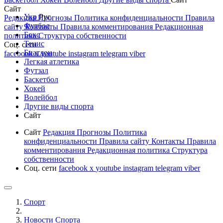
Сайт
Укр
Рус
Редакция
Прогнозы
Политика конфиденциальности
Правила
Футбол
сайту
Контакты
Правила комментирования
Редакционная
Бокс
политика
Структура собственности
Тенис
Соц. сети
Биатлон
facebook
x
youtube
instagram
telegram
viber
Легкая атлетика
Футзал
Баскетбол
Хокей
Волейбол
Другие виды спорта
Сайт
Сайт
Редакция
Прогнозы
Политика
конфиденциальности
Правила сайту
Контакты
Правила
комментирования
Редакционная политика
Структура
собственности
Соц. сети
facebook
x
youtube
instagram
telegram
viber
Спорт
Новости Cпорта