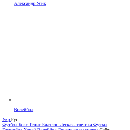
Александр Усик
Волейбол
Укр
Рус
Футбол
Бокс
Тенис
Биатлон
Легкая атлетика
Футзал
Баскетбол
Хокей
Волейбол
Другие виды спорта
Сайт