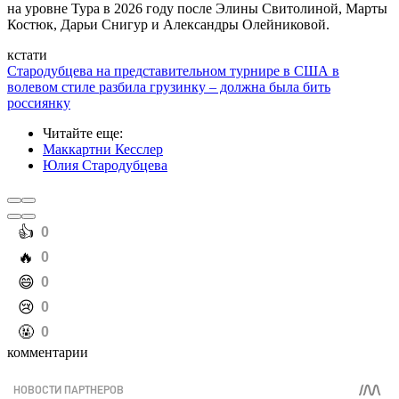
на уровне Тура в 2026 году после Элины Свитолиной, Марты
Костюк, Дарьи Снигур и Александры Олейниковой.
кстати
Стародубцева на представительном турнире в США в
волевом стиле разбила грузинку – должна была бить
россиянку
Читайте еще
:
Маккартни Кесслер
Юлия Стародубцева
️👍
0
️🔥
0
️😄
0
️😢
0
️🤬
0
комментарии