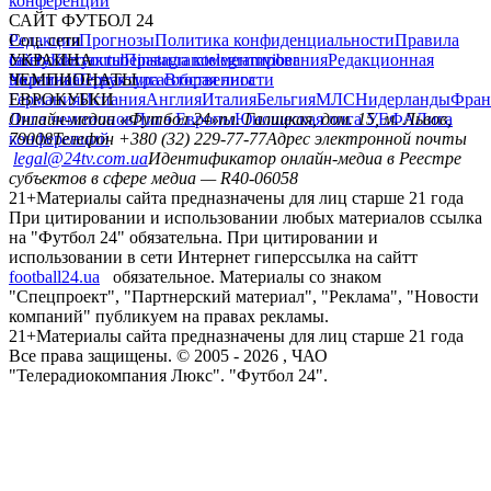
конференций
САЙТ ФУТБОЛ 24
Редакция
Соц. сети
Прогнозы
Политика конфиденциальности
Правила
сайту
facebook
УКРАИНА
Контакты
x
youtube
Правила комментирования
instagram
telegram
viber
Редакционная
политика
Украина
ЧЕМПИОНАТЫ
Первая лига
Структура собственности
Вторая лига
Германия
ЕВРОКУБКИ
Испания
Англия
Италия
Бельгия
МЛС
Нидерланды
Фран
Лига чемпионов
Онлайн-медиа «Футбол 24»
Лига Европы
пл. Галицкая, дом. 15, м. Львов,
Юношеская лига УЕФА
Лига
конференций
79008
Телефон +380 (32) 229-77-77
Адрес электронной почты
legal@24tv.com.ua
Идентификатор онлайн-медиа в Реестре
субъектов в сфере медиа — R40-06058
21+
Материалы сайта предназначены для лиц старше 21 года
При цитировании и использовании любых материалов ссылка
на "Футбол 24" обязательна. При цитировании и
использовании в сети Интернет гиперссылка на сайтт
football24.ua
обязательное. Материалы со знаком
"Спецпроект", "Партнерский материал", "Реклама", "Новости
компаний" публикуем на правах рекламы.
21+
Материалы сайта предназначены для лиц старше 21 года
Все права защищены. © 2005 -
2026
, ЧАО
"Телерадиокомпания Люкс". "Футбол 24".