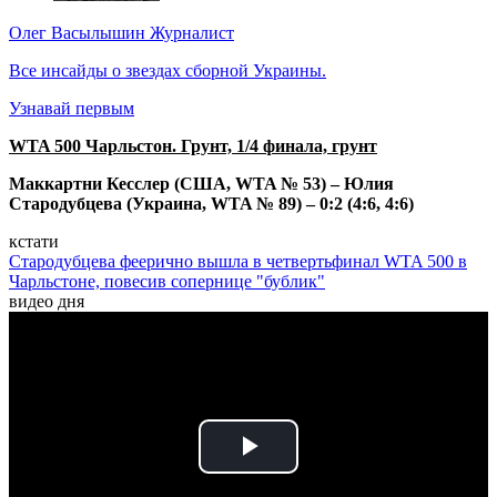
Олег Васылышин
Журналист
Все инсайды о звездах сборной Украины.
Узнавай первым
WTA 500 Чарльстон. Грунт, 1/4 финала, грунт
Маккартни Кесслер (США, WTA № 53) – Юлия
Стародубцева (Украина, WTA № 89) – 0:2 (4:6, 4:6)
кстати
Стародубцева феерично вышла в четвертьфинал WTA 500 в
Чарльстоне, повесив сопернице "бублик"
видео дня
Play