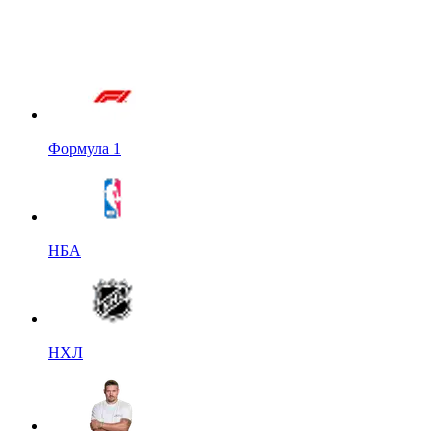
Формула 1
НБА
НХЛ