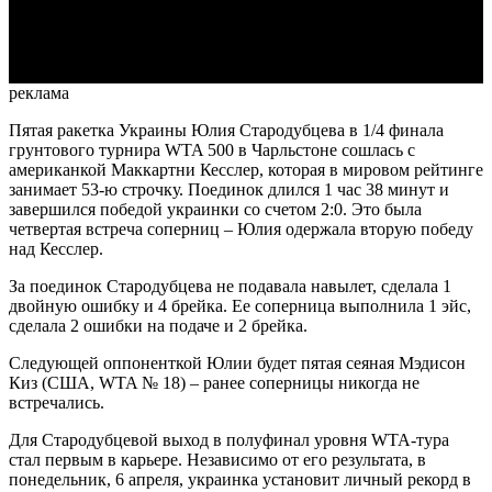
Video
реклама
Пятая ракетка Украины Юлия Стародубцева в 1/4 финала
грунтового турнира WTA 500 в Чарльстоне сошлась с
американкой Маккартни Кесслер, которая в мировом рейтинге
занимает 53-ю строчку. Поединок длился 1 час 38 минут и
завершился победой украинки со счетом 2:0. Это была
четвертая встреча соперниц – Юлия одержала вторую победу
над Кесслер.
За поединок Стародубцева не подавала навылет, сделала 1
двойную ошибку и 4 брейка. Ее соперница выполнила 1 эйс,
сделала 2 ошибки на подаче и 2 брейка.
Следующей оппоненткой Юлии будет пятая сеяная Мэдисон
Киз (США, WTA № 18) – ранее соперницы никогда не
встречались.
Для Стародубцевой выход в полуфинал уровня WTA-тура
стал первым в карьере. Независимо от его результата, в
понедельник, 6 апреля, украинка установит личный рекорд в