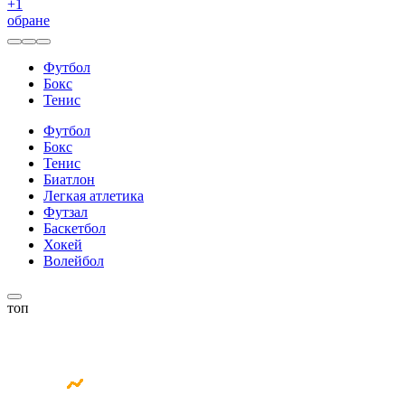
+
1
обране
Футбол
Бокс
Тенис
Футбол
Бокс
Тенис
Биатлон
Легкая атлетика
Футзал
Баскетбол
Хокей
Волейбол
топ