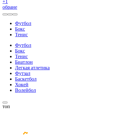
+
1
обране
Футбол
Бокс
Тенис
Футбол
Бокс
Тенис
Биатлон
Легкая атлетика
Футзал
Баскетбол
Хокей
Волейбол
топ