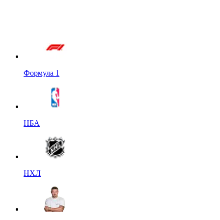
Формула 1
НБА
НХЛ