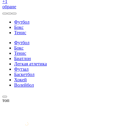
+
1
обране
Футбол
Бокс
Тенис
Футбол
Бокс
Тенис
Биатлон
Легкая атлетика
Футзал
Баскетбол
Хокей
Волейбол
топ