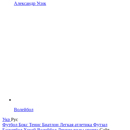
Александр Усик
Волейбол
Укр
Рус
Футбол
Бокс
Тенис
Биатлон
Легкая атлетика
Футзал
Баскетбол
Хокей
Волейбол
Другие виды спорта
Сайт