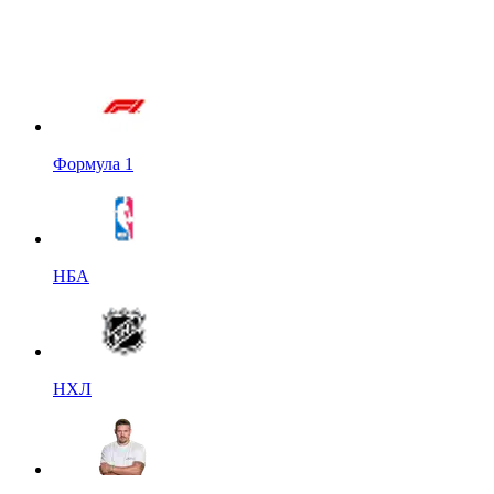
Формула 1
НБА
НХЛ