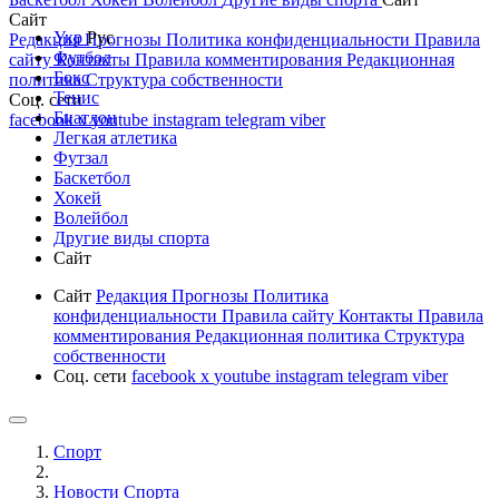
Сайт
Укр
Рус
Редакция
Прогнозы
Политика конфиденциальности
Правила
Футбол
сайту
Контакты
Правила комментирования
Редакционная
Бокс
политика
Структура собственности
Тенис
Соц. сети
Биатлон
facebook
x
youtube
instagram
telegram
viber
Легкая атлетика
Футзал
Баскетбол
Хокей
Волейбол
Другие виды спорта
Сайт
Сайт
Редакция
Прогнозы
Политика
конфиденциальности
Правила сайту
Контакты
Правила
комментирования
Редакционная политика
Структура
собственности
Соц. сети
facebook
x
youtube
instagram
telegram
viber
Спорт
Новости Cпорта