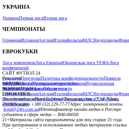
УКРАИНА
Украина
Первая лига
Вторая лига
ЧЕМПИОНАТЫ
Германия
Испания
Англия
Италия
Бельгия
МЛС
Нидерланды
Фран
ЕВРОКУБКИ
Лига чемпионов
Лига Европы
Юношеская лига УЕФА
Лига
конференций
САЙТ ФУТБОЛ 24
Редакция
Соц. сети
Прогнозы
Политика конфиденциальности
Правила
сайту
facebook
УКРАИНА
Контакты
x
youtube
Правила комментирования
instagram
telegram
viber
Редакционная
политика
Украина
ЧЕМПИОНАТЫ
Первая лига
Структура собственности
Вторая лига
Германия
ЕВРОКУБКИ
Испания
Англия
Италия
Бельгия
МЛС
Нидерланды
Фран
Лига чемпионов
Онлайн-медиа «Футбол 24»
Лига Европы
пл. Галицкая, дом. 15, м. Львов,
Юношеская лига УЕФА
Лига
конференций
79008
Телефон +380 (32) 229-77-77
Адрес электронной почты
legal@24tv.com.ua
Идентификатор онлайн-медиа в Реестре
субъектов в сфере медиа — R40-06058
21+
Материалы сайта предназначены для лиц старше 21 года
При цитировании и использовании любых материалов ссылка