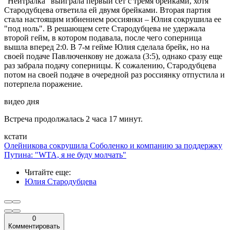
"Нейтралка" выиграла первый сет с тремя брейками, хотя
Стародубцева ответила ей двумя брейками. Вторая партия
стала настоящим избиением россиянки – Юлия сокрушила ее
"под ноль". В решающем сете Стародубцева не удержала
второй гейм, в котором подавала, после чего соперница
вышла вперед 2:0. В 7-м гейме Юлия сделала брейк, но на
своей подаче Павлюченкову не дожала (3:5), однако сразу еще
раз забрала подачу соперницы. К сожалению, Стародубцева
потом на своей подаче в очередной раз россиянку отпустила и
потерпела поражение.
видео дня
Встреча продолжалась 2 часа 17 минут.
кстати
Олейникова сокрушила Соболенко и компанию за поддержку
Путина: "WTA, я не буду молчать"
Читайте еще
:
Юлия Стародубцева
0
Комментировать