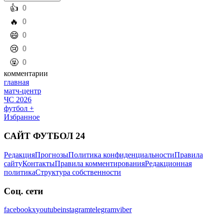
️👍
0
️🔥
0
️😄
0
️😢
0
️🤬
0
комментарии
главная
матч-центр
ЧС 2026
футбол +
Избранное
САЙТ ФУТБОЛ 24
Редакция
Прогнозы
Политика конфиденциальности
Правила
сайту
Контакты
Правила комментирования
Редакционная
политика
Структура собственности
Соц. сети
facebook
x
youtube
instagram
telegram
viber