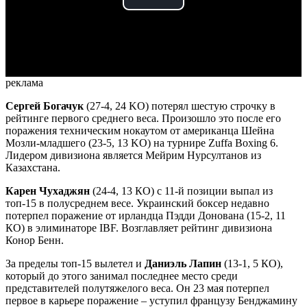
Play
Video
реклама
Сергей Богачук
(27-4, 24 KO) потерял шестую строчку в
рейтинге первого среднего веса. Произошло это после его
поражения техническим нокаутом от американца Шейна
Мозли-младшего (23-5, 13 KO) на турнире Zuffa Boxing 6.
Лидером дивизиона является Мейрим Нурсултанов из
Казахстана.
Карен Чухаджян
(24-4, 13 КО) с 11-й позиции выпал из
топ-15 в полусреднем весе. Украинский боксер недавно
потерпел поражение от ирландца Пэдди Донована (15-2, 11
КО) в элиминаторе IBF. Возглавляет рейтинг дивизиона
Конор Бенн.
За пределы топ-15 вылетел и
Даниэль Лапин
(13-1, 5 КО),
который до этого занимал последнее место среди
представителей полутяжелого веса. Он 23 мая потерпел
первое в карьере поражение – уступил французу Бенджамину