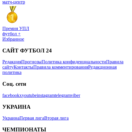
матч-центр
Премия УПЛ
футбол +
Избранное
САЙТ ФУТБОЛ 24
Редакция
Прогнозы
Политика конфиденциальности
Правила
сайту
Контакты
Правила комментирования
Редакционная
политика
Соц. сети
facebook
x
youtube
instagram
telegram
viber
УКРАИНА
Украина
Первая лига
Вторая лига
ЧЕМПИОНАТЫ