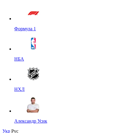
Формула 1
НБА
НХЛ
Александр Усик
Укр
Рус