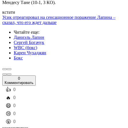
Мендесу Тане (10-1, 3 КО).
кстати
Усик отреагировал на сенсационное поражение Лапина –
сказал, что его ждет дальше
Читайте еще
:
Даниэль Лапин
Сергей Богачук
WBC (бокс)
Карен Чухаджян
Бокс
0
Комментировать
️👍
0
️🔥
0
️😄
0
️😢
0
️🤬
0