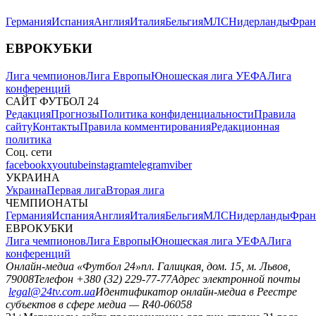
Германия
Испания
Англия
Италия
Бельгия
МЛС
Нидерланды
Фран
ЕВРОКУБКИ
Лига чемпионов
Лига Европы
Юношеская лига УЕФА
Лига
конференций
САЙТ ФУТБОЛ 24
Редакция
Прогнозы
Политика конфиденциальности
Правила
сайту
Контакты
Правила комментирования
Редакционная
политика
Соц. сети
facebook
x
youtube
instagram
telegram
viber
УКРАИНА
Украина
Первая лига
Вторая лига
ЧЕМПИОНАТЫ
Германия
Испания
Англия
Италия
Бельгия
МЛС
Нидерланды
Фран
ЕВРОКУБКИ
Лига чемпионов
Лига Европы
Юношеская лига УЕФА
Лига
конференций
Онлайн-медиа «Футбол 24»
пл. Галицкая, дом. 15, м. Львов,
79008
Телефон +380 (32) 229-77-77
Адрес электронной почты
legal@24tv.com.ua
Идентификатор онлайн-медиа в Реестре
субъектов в сфере медиа — R40-06058