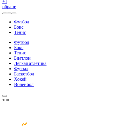
+
1
обране
Футбол
Бокс
Тенис
Футбол
Бокс
Тенис
Биатлон
Легкая атлетика
Футзал
Баскетбол
Хокей
Волейбол
топ