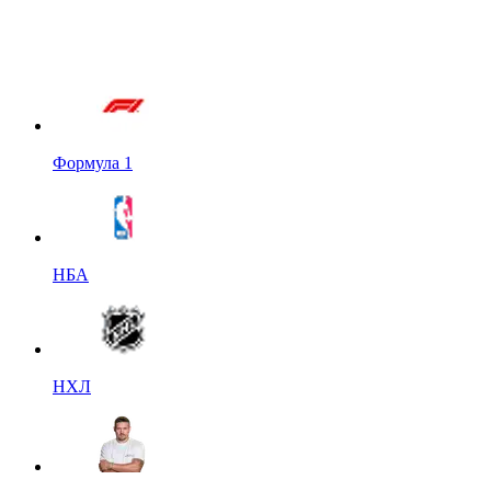
Формула 1
НБА
НХЛ