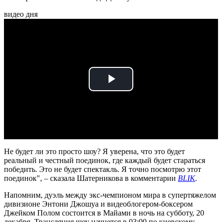
видео дня
Play
Video
Не будет ли это просто шоу? Я уверена, что это будет
реальный и честный поединок, где каждый будет стараться
победить. Это не будет спектакль. Я точно посмотрю этот
поединок", – сказала Шатерникова в комментарии
BLIK
.
Напомним, дуэль между экс-чемпионом мира в супертяжелом
дивизионе Энтони Джошуа и видеоблогером-боксером
Джейком Полом состоится в Майами в ночь на субботу, 20
декабря. Трансляция шоу начнется в 03:00 по киевскому