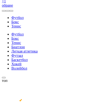
+
1
обране
Футбол
Бокс
Тенис
Футбол
Бокс
Тенис
Биатлон
Легкая атлетика
Футзал
Баскетбол
Хокей
Волейбол
топ