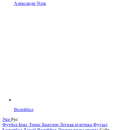
Александр Усик
Волейбол
Укр
Рус
Футбол
Бокс
Тенис
Биатлон
Легкая атлетика
Футзал
Баскетбол
Хокей
Волейбол
Другие виды спорта
Сайт