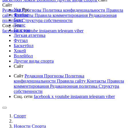
Сайт
Укр
Рус
Редакция
Прогнозы
Политика конфиденциальности
Правила
Футбол
сайту
Контакты
Правила комментирования
Редакционная
Бокс
политика
Структура собственности
Тенис
Соц. сети
Биатлон
facebook
x
youtube
instagram
telegram
viber
Легкая атлетика
Футзал
Баскетбол
Хокей
Волейбол
Другие виды спорта
Сайт
Сайт
Редакция
Прогнозы
Политика
конфиденциальности
Правила сайту
Контакты
Правила
комментирования
Редакционная политика
Структура
собственности
Соц. сети
facebook
x
youtube
instagram
telegram
viber
Спорт
Новости Cпорта