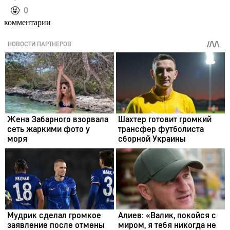
️🤬
0
комментарии