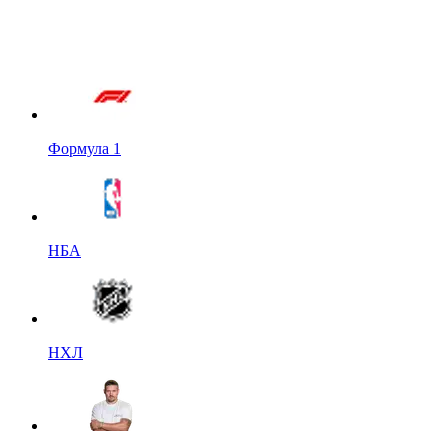
Формула 1
НБА
НХЛ