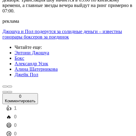
времени, а главные звезды вечера выйдут на ринг примерно в
07:00.
реклама
Джошуа и Пол подерутся за солидные деньги – известны
гонорары боксеров за поединок
Читайте еще
:
Энтони Джошуа
Бокс
Александр Усик
Алина Шатерникова
Джейк Пол
0
Комментировать
️👍
1
️🔥
0
️😄
0
️😢
0