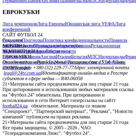
Германия
Испания
Англия
Италия
Бельгия
МЛС
Нидерланды
Фран
ЕВРОКУБКИ
Лига чемпионов
Лига Европы
Юношеская лига УЕФА
Лига
конференций
САЙТ ФУТБОЛ 24
Редакция
Соц. сети
Прогнозы
Политика конфиденциальности
Правила
сайту
facebook
УКРАИНА
Контакты
x
youtube
Правила комментирования
instagram
telegram
viber
Редакционная
политика
Украина
ЧЕМПИОНАТЫ
Первая лига
Структура собственности
Вторая лига
Германия
ЕВРОКУБКИ
Испания
Англия
Италия
Бельгия
МЛС
Нидерланды
Фран
Лига чемпионов
Онлайн-медиа «Футбол 24»
Лига Европы
пл. Галицкая, дом. 15, м. Львов,
Юношеская лига УЕФА
Лига
конференций
79008
Телефон +380 (32) 229-77-77
Адрес электронной почты
legal@24tv.com.ua
Идентификатор онлайн-медиа в Реестре
субъектов в сфере медиа — R40-06058
21+
Материалы сайта предназначены для лиц старше 21 года
При цитировании и использовании любых материалов ссылка
на "Футбол 24" обязательна. При цитировании и
использовании в сети Интернет гиперссылка на сайтт
football24.ua
обязательное. Материалы со знаком
"Спецпроект", "Партнерский материал", "Реклама", "Новости
компаний" публикуем на правах рекламы.
21+
Материалы сайта предназначены для лиц старше 21 года
Все права защищены. © 2005 -
2026
, ЧАО
"Телерадиокомпания Люкс". "Футбол 24".