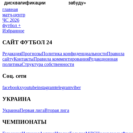
главная
матч-центр
ЧС 2026
футбол +
Избранное
САЙТ ФУТБОЛ 24
Редакция
Прогнозы
Политика конфиденциальности
Правила
сайту
Контакты
Правила комментирования
Редакционная
политика
Структура собственности
Соц. сети
facebook
x
youtube
instagram
telegram
viber
УКРАИНА
Украина
Первая лига
Вторая лига
ЧЕМПИОНАТЫ