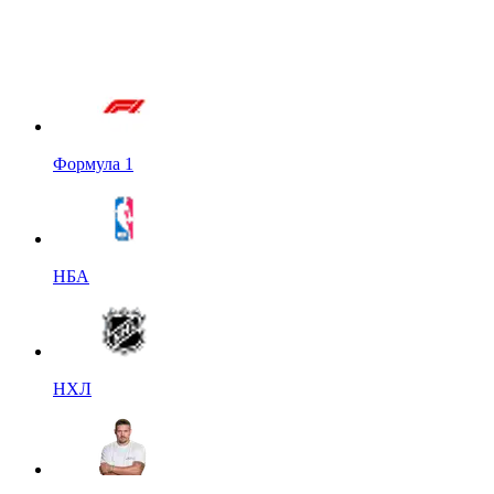
Формула 1
НБА
НХЛ