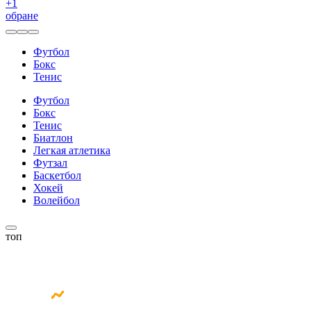
+
1
обране
Футбол
Бокс
Тенис
Футбол
Бокс
Тенис
Биатлон
Легкая атлетика
Футзал
Баскетбол
Хокей
Волейбол
топ