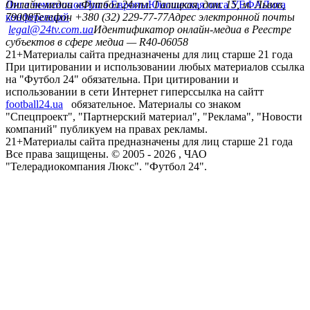
Лига чемпионов
Онлайн-медиа «Футбол 24»
Лига Европы
пл. Галицкая, дом. 15, м. Львов,
Юношеская лига УЕФА
Лига
конференций
79008
Телефон +380 (32) 229-77-77
Адрес электронной почты
legal@24tv.com.ua
Идентификатор онлайн-медиа в Реестре
субъектов в сфере медиа — R40-06058
21+
Материалы сайта предназначены для лиц старше 21 года
При цитировании и использовании любых материалов ссылка
на "Футбол 24" обязательна. При цитировании и
использовании в сети Интернет гиперссылка на сайтт
football24.ua
обязательное. Материалы со знаком
"Спецпроект", "Партнерский материал", "Реклама", "Новости
компаний" публикуем на правах рекламы.
21+
Материалы сайта предназначены для лиц старше 21 года
Все права защищены. © 2005 -
2026
, ЧАО
"Телерадиокомпания Люкс". "Футбол 24".