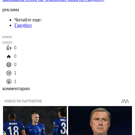
реклама
Читайте еще
:
Гандбол
️👍
0
️🔥
0
️😄
0
️😢
1
️🤬
1
комментарии