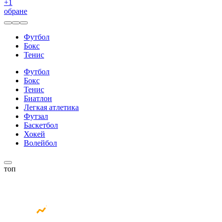
+
1
обране
Футбол
Бокс
Тенис
Футбол
Бокс
Тенис
Биатлон
Легкая атлетика
Футзал
Баскетбол
Хокей
Волейбол
топ