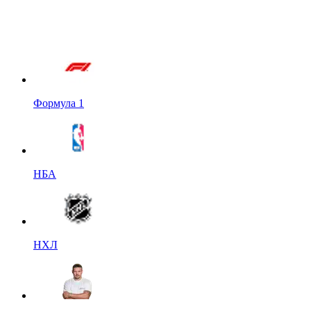
Формула 1
НБА
НХЛ