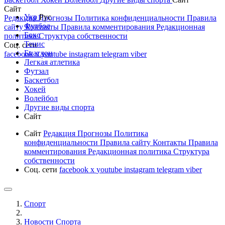
Сайт
Укр
Рус
Редакция
Прогнозы
Политика конфиденциальности
Правила
Футбол
сайту
Контакты
Правила комментирования
Редакционная
Бокс
политика
Структура собственности
Тенис
Соц. сети
Биатлон
facebook
x
youtube
instagram
telegram
viber
Легкая атлетика
Футзал
Баскетбол
Хокей
Волейбол
Другие виды спорта
Сайт
Сайт
Редакция
Прогнозы
Политика
конфиденциальности
Правила сайту
Контакты
Правила
комментирования
Редакционная политика
Структура
собственности
Соц. сети
facebook
x
youtube
instagram
telegram
viber
Спорт
Новости Cпорта