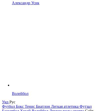
Александр Усик
Волейбол
Укр
Рус
Футбол
Бокс
Тенис
Биатлон
Легкая атлетика
Футзал
Баскетбол
Хокей
Волейбол
Другие виды спорта
Сайт