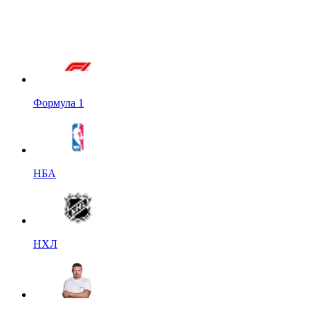
Формула 1
НБА
НХЛ