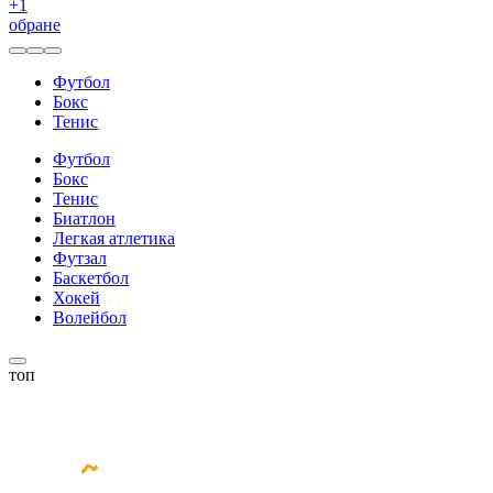
+
1
обране
Футбол
Бокс
Тенис
Футбол
Бокс
Тенис
Биатлон
Легкая атлетика
Футзал
Баскетбол
Хокей
Волейбол
топ