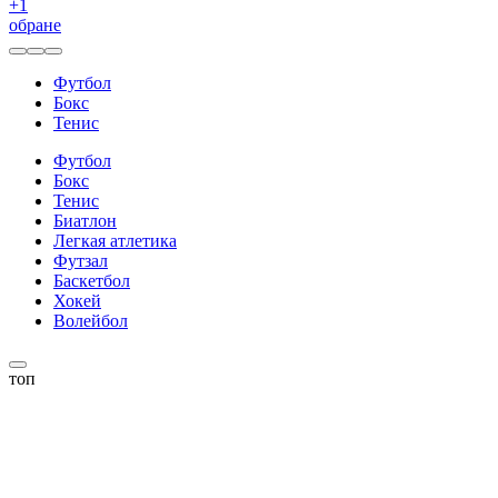
+
1
обране
Футбол
Бокс
Тенис
Футбол
Бокс
Тенис
Биатлон
Легкая атлетика
Футзал
Баскетбол
Хокей
Волейбол
топ