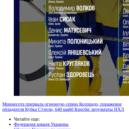
Миннесота прервала огненную серию Колорадо, поражение
обладателя Кубка Стэнли, 640 шайб Кросби: результаты НХЛ
Читайте еще
:
Федерация хоккея Украины