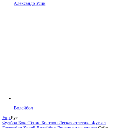
Александр Усик
Волейбол
Укр
Рус
Футбол
Бокс
Тенис
Биатлон
Легкая атлетика
Футзал
Баскетбол
Хокей
Волейбол
Другие виды спорта
Сайт