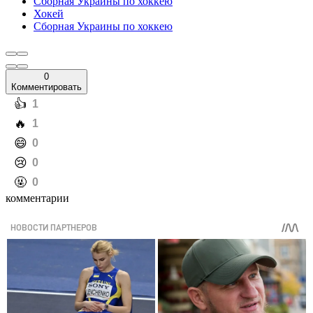
Сборная Украины по хоккею
Хокей
Сборная Украины по хоккею
0
Комментировать
️👍
1
️🔥
1
️😄
0
️😢
0
️🤬
0
комментарии