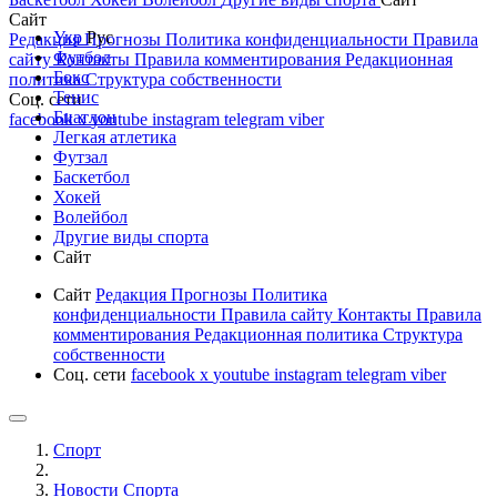
Сайт
Укр
Рус
Редакция
Прогнозы
Политика конфиденциальности
Правила
Футбол
сайту
Контакты
Правила комментирования
Редакционная
Бокс
политика
Структура собственности
Тенис
Соц. сети
Биатлон
facebook
x
youtube
instagram
telegram
viber
Легкая атлетика
Футзал
Баскетбол
Хокей
Волейбол
Другие виды спорта
Сайт
Сайт
Редакция
Прогнозы
Политика
конфиденциальности
Правила сайту
Контакты
Правила
комментирования
Редакционная политика
Структура
собственности
Соц. сети
facebook
x
youtube
instagram
telegram
viber
Спорт
Новости Cпорта