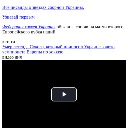
Все инсайды о звездах сборной Украины.
Узнавай первым
Федерация хоккея Украины
объявила состав на матчи второго
Европейского кубка наций.
кстати
Умер легенда Сокола, который приносил Украине золото
чемпионата Европы по хоккею
видео дня
Play
Video