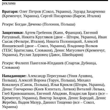
реклама
Вратари:
Олег Петров (Сокол, Украина), Эдуард Захарченко
(Кременчуг, Украина), Сергей Писаренко (Варезе, Италия)
Резерв:
Богдан Дяченко (Полония, Польша)
Защитники:
Артем Гребеник (Канн, Франция), Евгений
Ратушный, Никита Кругляков (двое – Шторм, Украина), Иван
Сысак (Фельтре, Италия), Никита Полоницкий, Алексей
Янишевский (двое – Сокол, Украина), Владимир Волков
(ТЕБС Братислава, Словакия), Денис Матусевич (Кременчуг,
Украина), Руслан Здоровец (Давос, Швейцария)
Резерв:
Филипп Пангелов-Юлдашев (Спартак Дубница,
Словакия)
Нападающие:
Александр Пересунько (Уния Аушвиц,
Польша), Алексей Ворона (Торун, Польша), Михаил
Ковальчук (Санок, Польша), Илья Крикля (Шторм, Украина),
Денис Гончаренко (Киев Кэпиталз, Латвия) Виталий Лялька,
Глеб Кривошапкин, Евгений Абаджян, Владислав Брага (все –
Кременчуг, Украина), Виктор Захаров, Денис Бородай, Денис
Жеребко, Вадим Мазур, Даниил Тищенко (все – Сокол,
Украина)