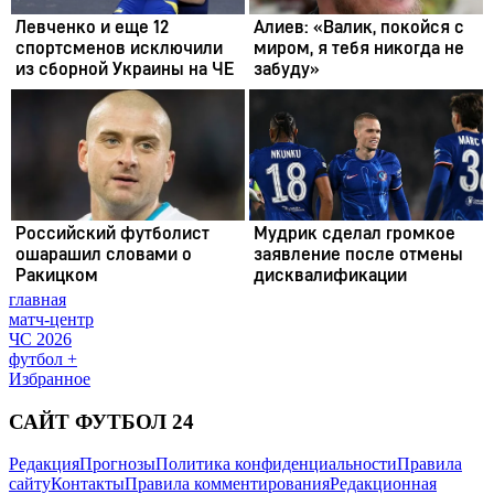
главная
матч-центр
ЧС 2026
футбол +
Избранное
САЙТ ФУТБОЛ 24
Редакция
Прогнозы
Политика конфиденциальности
Правила
сайту
Контакты
Правила комментирования
Редакционная