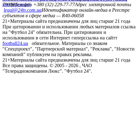
конференций
79008
Телефон +380 (32) 229-77-77
Адрес электронной почты
legal@24tv.com.ua
Идентификатор онлайн-медиа в Реестре
субъектов в сфере медиа — R40-06058
21+
Материалы сайта предназначены для лиц старше 21 года
При цитировании и использовании любых материалов ссылка
на "Футбол 24" обязательна. При цитировании и
использовании в сети Интернет гиперссылка на сайтт
football24.ua
обязательное. Материалы со знаком
"Спецпроект", "Партнерский материал", "Реклама", "Новости
компаний" публикуем на правах рекламы.
21+
Материалы сайта предназначены для лиц старше 21 года
Все права защищены. © 2005 -
2026
, ЧАО
"Телерадиокомпания Люкс". "Футбол 24".