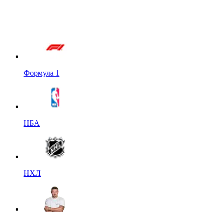
Формула 1
НБА
НХЛ