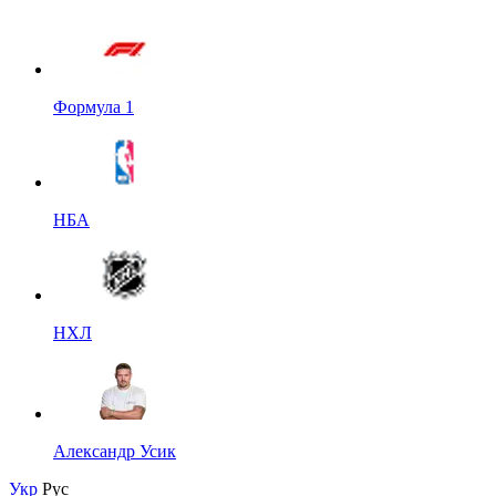
Формула 1
НБА
НХЛ
Александр Усик
Укр
Рус