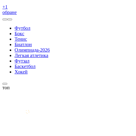
+
1
обране
Футбол
Бокс
Тенис
Биатлон
Олимпиада-2026
Легкая атлетика
Футзал
Баскетбол
Хокей
топ