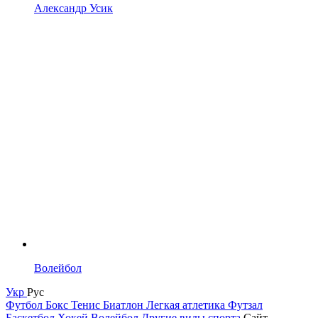
Александр Усик
Волейбол
Укр
Рус
Футбол
Бокс
Тенис
Биатлон
Легкая атлетика
Футзал
Баскетбол
Хокей
Волейбол
Другие виды спорта
Сайт