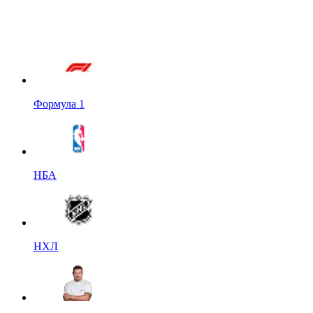
Формула 1
НБА
НХЛ