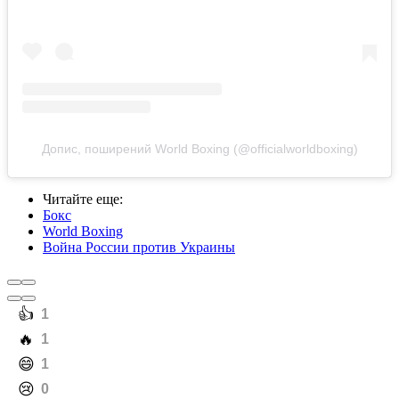
Допис, поширений World Boxing (@officialworldboxing)
Читайте еще
:
Бокс
World Boxing
Война России против Украины
️👍
1
️🔥
1
️😄
1
️😢
0