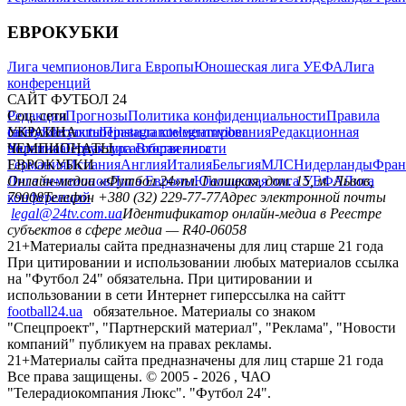
ЕВРОКУБКИ
Лига чемпионов
Лига Европы
Юношеская лига УЕФА
Лига
конференций
САЙТ ФУТБОЛ 24
Редакция
Соц. сети
Прогнозы
Политика конфиденциальности
Правила
сайту
facebook
УКРАИНА
Контакты
x
youtube
Правила комментирования
instagram
telegram
viber
Редакционная
политика
Украина
ЧЕМПИОНАТЫ
Первая лига
Структура собственности
Вторая лига
Германия
ЕВРОКУБКИ
Испания
Англия
Италия
Бельгия
МЛС
Нидерланды
Фран
Лига чемпионов
Онлайн-медиа «Футбол 24»
Лига Европы
пл. Галицкая, дом. 15, м. Львов,
Юношеская лига УЕФА
Лига
конференций
79008
Телефон +380 (32) 229-77-77
Адрес электронной почты
legal@24tv.com.ua
Идентификатор онлайн-медиа в Реестре
субъектов в сфере медиа — R40-06058
21+
Материалы сайта предназначены для лиц старше 21 года
При цитировании и использовании любых материалов ссылка
на "Футбол 24" обязательна. При цитировании и
использовании в сети Интернет гиперссылка на сайтт
football24.ua
обязательное. Материалы со знаком
"Спецпроект", "Партнерский материал", "Реклама", "Новости
компаний" публикуем на правах рекламы.
21+
Материалы сайта предназначены для лиц старше 21 года
Все права защищены. © 2005 -
2026
, ЧАО
"Телерадиокомпания Люкс". "Футбол 24".