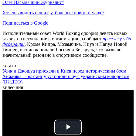
Олег Васылышин
Журналист
Хочешь видеть наши футбольные новости чаще?
Подписаться в Google
Исполнительный совет World Boxing одобрил девять новых
заявок на вступление в организацию, сообщает
пресс-служба
федерации
. Кроме Кипра, Мозамбика, Ниуэ и Папуа-Новой
Гвинеи, в список попали Россия и Беларусь, что вызвало
значительный резонанс в спортивном сообществе.
кстати
Усик и Джошуа приехали в Киев перед историческим боем
Хижняка – британцу устроили шоу с украинским колоритом
(ВИДЕО)
видео дня
Play