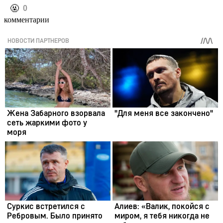
️🤬
0
комментарии