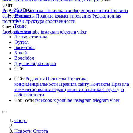
Сайт
Укр
Рус
Редакция
Прогнозы
Политика конфиденциальности
Правила
Футбол
сайту
Контакты
Правила комментирования
Редакционная
Бокс
политика
Структура собственности
Тенис
Соц. сети
Биатлон
facebook
x
youtube
instagram
telegram
viber
Легкая атлетика
Футзал
Баскетбол
Хокей
Волейбол
Другие виды спорта
Сайт
Сайт
Редакция
Прогнозы
Политика
конфиденциальности
Правила сайту
Контакты
Правила
комментирования
Редакционная политика
Структура
собственности
Соц. сети
facebook
x
youtube
instagram
telegram
viber
Спорт
Новости Cпорта