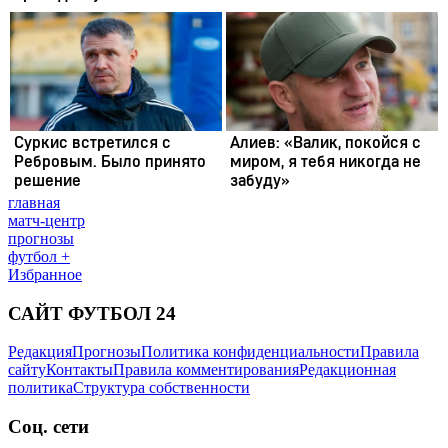
главная
матч-центр
прогнозы
футбол +
Избранное
САЙТ ФУТБОЛ 24
Редакция
Прогнозы
Политика конфиденциальности
Правила
сайту
Контакты
Правила комментирования
Редакционная
политика
Структура собственности
Соц. сети