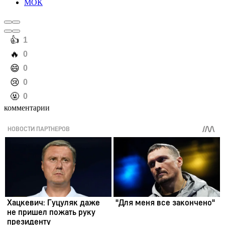
МОК
️👍
1
️🔥
0
️😄
0
️😢
0
️🤬
0
комментарии