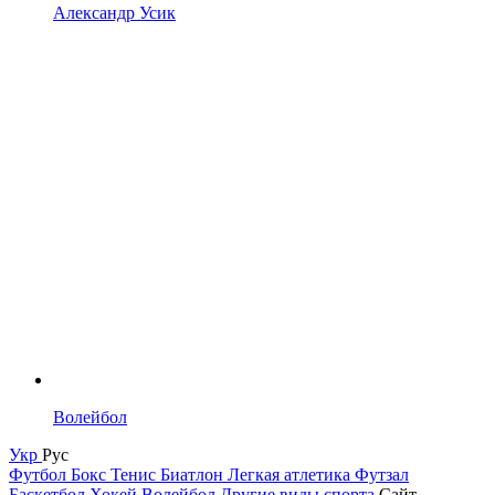
Александр Усик
Волейбол
Укр
Рус
Футбол
Бокс
Тенис
Биатлон
Легкая атлетика
Футзал
Баскетбол
Хокей
Волейбол
Другие виды спорта
Сайт