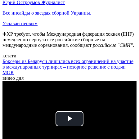
Юрий Остроумов
Журналист
Все инсайды о звездах сборной Украины.
Узнавай первым
ФХР требует, чтобы Международная федерация хоккея (IIHF)
немедленно вернула все российские сборные на
международные соревнования, сообщают
российские "СМИ"
.
кстати
Боксеры из Беларуси лишились всех ограничений на участие
в международных турнирах – позорное решение с подачи
МОК
видео дня
Play