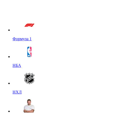
Формула 1
НБА
НХЛ