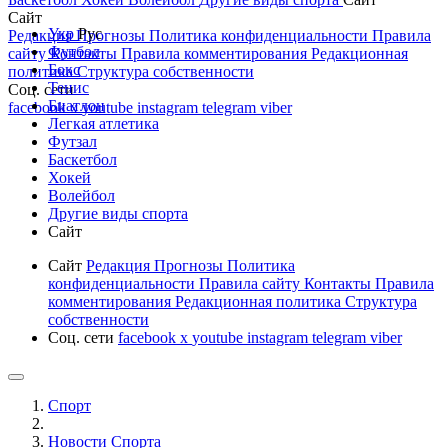
Сайт
Укр
Рус
Редакция
Прогнозы
Политика конфиденциальности
Правила
Футбол
сайту
Контакты
Правила комментирования
Редакционная
Бокс
политика
Структура собственности
Тенис
Соц. сети
Биатлон
facebook
x
youtube
instagram
telegram
viber
Легкая атлетика
Футзал
Баскетбол
Хокей
Волейбол
Другие виды спорта
Сайт
Сайт
Редакция
Прогнозы
Политика
конфиденциальности
Правила сайту
Контакты
Правила
комментирования
Редакционная политика
Структура
собственности
Соц. сети
facebook
x
youtube
instagram
telegram
viber
Спорт
Новости Cпорта