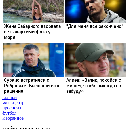
главная
матч-центр
прогнозы
футбол +
Избранное