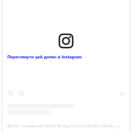
Переглянути цей допис в Instagram
Допис, поширений World Boxing Council Ukraine (@wbc_ukraine)