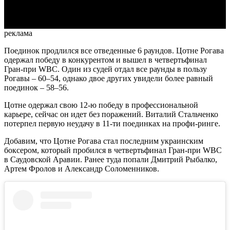
Video
реклама
Поединок продлился все отведенные 6 раундов. Цотне Рогава
одержал победу в конкурентом и вышел в четвертьфинал
Гран-при WBC. Один из судей отдал все раунды в пользу
Рогавы – 60–54, однако двое других увидели более равный
поединок – 58–56.
Цотне одержал свою 12-ю победу в профессиональной
карьере, сейчас он идет без поражений. Виталий Стальченко
потерпел первую неудачу в 11-ти поединках на профи-ринге.
Добавим, что Цотне Рогава стал последним украинским
боксером, который пробился в четвертьфинал Гран-при WBC
в Саудовской Аравии. Ранее туда попали Дмитрий Рыбалко,
Артем Фролов и Александр Соломенников.