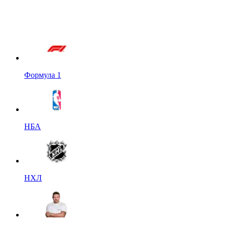
Формула 1
НБА
НХЛ