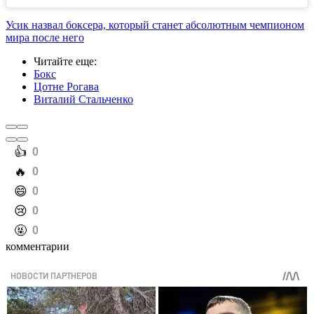
Усик назвал боксера, который станет абсолютным чемпионом
мира после него
Читайте еще
:
Бокс
Цотне Рогава
Виталий Стальченко
️👍
0
️🔥
0
️😄
0
️😢
0
️🤬
0
комментарии