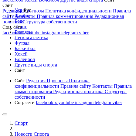
Сайт
Укр
Рус
Редакция
Прогнозы
Политика конфиденциальности
Правила
Футбол
сайту
Контакты
Правила комментирования
Редакционная
Бокс
политика
Структура собственности
Тенис
Соц. сети
Биатлон
facebook
x
youtube
instagram
telegram
viber
Легкая атлетика
Футзал
Баскетбол
Хокей
Волейбол
Другие виды спорта
Сайт
Сайт
Редакция
Прогнозы
Политика
конфиденциальности
Правила сайту
Контакты
Правила
комментирования
Редакционная политика
Структура
собственности
Соц. сети
facebook
x
youtube
instagram
telegram
viber
Спорт
Новости Cпорта