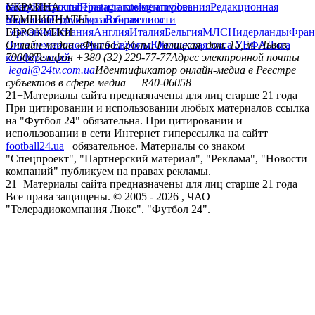
сайту
facebook
УКРАИНА
Контакты
x
youtube
Правила комментирования
instagram
telegram
viber
Редакционная
политика
Украина
ЧЕМПИОНАТЫ
Первая лига
Структура собственности
Вторая лига
Германия
ЕВРОКУБКИ
Испания
Англия
Италия
Бельгия
МЛС
Нидерланды
Фран
Лига чемпионов
Онлайн-медиа «Футбол 24»
Лига Европы
пл. Галицкая, дом. 15, м. Львов,
Юношеская лига УЕФА
Лига
конференций
79008
Телефон +380 (32) 229-77-77
Адрес электронной почты
legal@24tv.com.ua
Идентификатор онлайн-медиа в Реестре
субъектов в сфере медиа — R40-06058
21+
Материалы сайта предназначены для лиц старше 21 года
При цитировании и использовании любых материалов ссылка
на "Футбол 24" обязательна. При цитировании и
использовании в сети Интернет гиперссылка на сайтт
football24.ua
обязательное. Материалы со знаком
"Спецпроект", "Партнерский материал", "Реклама", "Новости
компаний" публикуем на правах рекламы.
21+
Материалы сайта предназначены для лиц старше 21 года
Все права защищены. © 2005 -
2026
, ЧАО
"Телерадиокомпания Люкс". "Футбол 24".