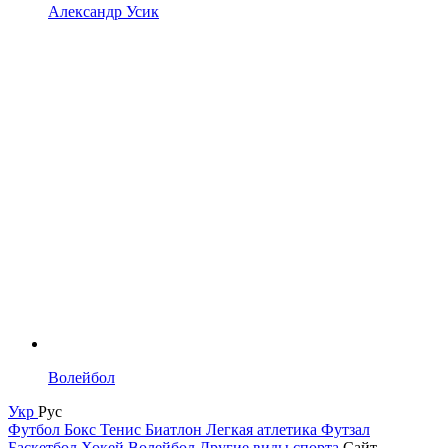
Александр Усик
Волейбол
Укр
Рус
Футбол
Бокс
Тенис
Биатлон
Легкая атлетика
Футзал
Баскетбол
Хокей
Волейбол
Другие виды спорта
Сайт