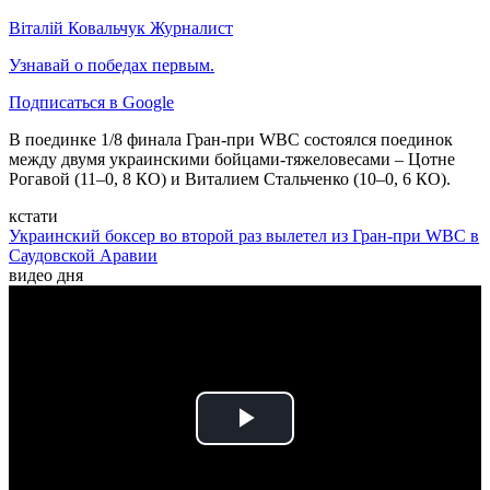
Віталій Ковальчук
Журналист
Узнавай о победах первым.
Подписаться в Google
В поединке 1/8 финала Гран-при WBC состоялся поединок
между двумя украинскими бойцами-тяжеловесами – Цотне
Рогавой (11–0, 8 КО) и Виталием Стальченко (10–0, 6 КО).
кстати
Украинский боксер во второй раз вылетел из Гран-при WBC в
Саудовской Аравии
видео дня
Play