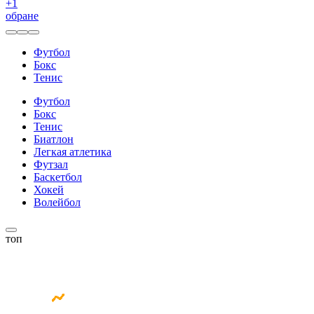
+
1
обране
Футбол
Бокс
Тенис
Футбол
Бокс
Тенис
Биатлон
Легкая атлетика
Футзал
Баскетбол
Хокей
Волейбол
топ