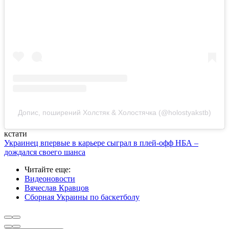
Допис, поширений Холстяк & Холостячка (@holostyakstb)
кстати
Украинец впервые в карьере сыграл в плей-офф НБА –
дождался своего шанса
Читайте еще
:
Видеоновости
Вячеслав Кравцов
Сборная Украины по баскетболу