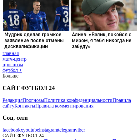
главная
матч-центр
прогнозы
футбол +
Больше
САЙТ ФУТБОЛ 24
Редакция
Прогнозы
Политика конфиденциальности
Правила
сайту
Контакты
Правила комментирования
Соц. сети
facebook
x
youtube
instagram
telegram
viber
САЙТ ФУТБОЛ 24