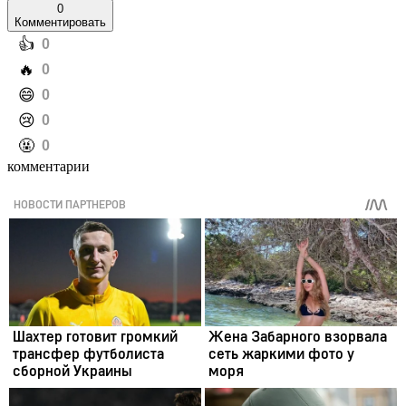
0
Комментировать
️👍
0
️🔥
0
️😄
0
️😢
0
️🤬
0
комментарии