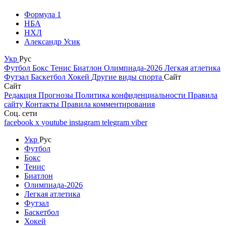
Формула 1
НБА
НХЛ
Александр Усик
Укр
Рус
Футбол
Бокс
Тенис
Биатлон
Олимпиада-2026
Легкая атлетика
Футзал
Баскетбол
Хокей
Другие виды спорта
Сайт
Сайт
Редакция
Прогнозы
Политика конфиденциальности
Правила
сайту
Контакты
Правила комментирования
Соц. сети
facebook
x
youtube
instagram
telegram
viber
Укр
Рус
Футбол
Бокс
Тенис
Биатлон
Олимпиада-2026
Легкая атлетика
Футзал
Баскетбол
Хокей