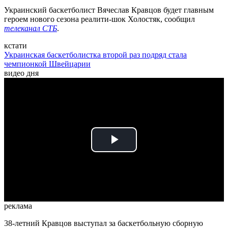
Украинский баскетболист Вячеслав Кравцов будет главным
героем нового сезона реалити-шок Холостяк, сообщил
телеканал СТБ
.
кстати
Украинская баскетболистка второй раз подряд стала
чемпионкой Швейцарии
видео дня
Play
Video
реклама
38-летний Кравцов выступал за баскетбольную сборную