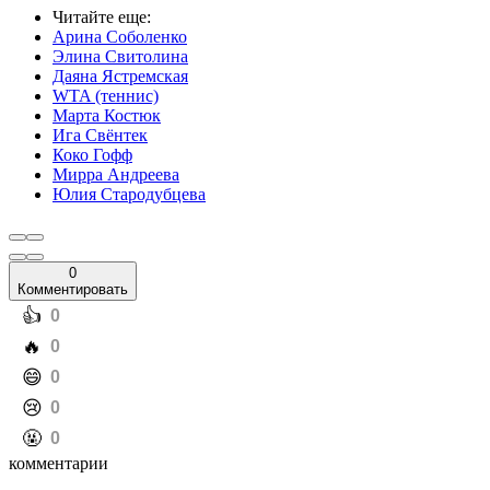
Читайте еще
:
Арина Соболенко
Элина Свитолина
Даяна Ястремская
WTA (теннис)
Марта Костюк
Ига Свёнтек
Коко Гофф
Мирра Андреева
Юлия Стародубцева
0
Комментировать
️👍
0
️🔥
0
️😄
0
️😢
0
️🤬
0
комментарии