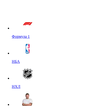
Формула 1
НБА
НХЛ