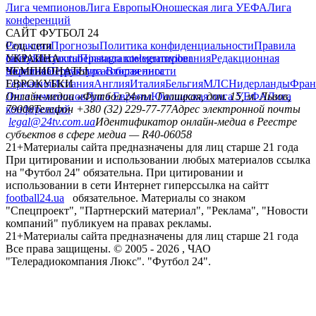
Лига чемпионов
Лига Европы
Юношеская лига УЕФА
Лига
конференций
САЙТ ФУТБОЛ 24
Редакция
Соц. сети
Прогнозы
Политика конфиденциальности
Правила
сайту
facebook
УКРАИНА
Контакты
x
youtube
Правила комментирования
instagram
telegram
viber
Редакционная
политика
Украина
ЧЕМПИОНАТЫ
Первая лига
Структура собственности
Вторая лига
Германия
ЕВРОКУБКИ
Испания
Англия
Италия
Бельгия
МЛС
Нидерланды
Фран
Лига чемпионов
Онлайн-медиа «Футбол 24»
Лига Европы
пл. Галицкая, дом. 15, м. Львов,
Юношеская лига УЕФА
Лига
конференций
79008
Телефон +380 (32) 229-77-77
Адрес электронной почты
legal@24tv.com.ua
Идентификатор онлайн-медиа в Реестре
субъектов в сфере медиа — R40-06058
21+
Материалы сайта предназначены для лиц старше 21 года
При цитировании и использовании любых материалов ссылка
на "Футбол 24" обязательна. При цитировании и
использовании в сети Интернет гиперссылка на сайтт
football24.ua
обязательное. Материалы со знаком
"Спецпроект", "Партнерский материал", "Реклама", "Новости
компаний" публикуем на правах рекламы.
21+
Материалы сайта предназначены для лиц старше 21 года
Все права защищены. © 2005 -
2026
, ЧАО
"Телерадиокомпания Люкс". "Футбол 24".