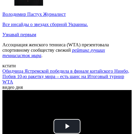
Володимир Пастух
Журналист
Все инсайды о звездах сборной Украины.
Узнавай первым
Ассоциация женского тенниса (WTA) презентовала
спортивному сообществу свежий
рейтинг лучших
теннисисток мира
.
кстати
Обидчица Ястремской победила в финале китайского Нинбо,
Побив 10-ю ракетку мира – есть шанс на Итоговый турнир
WTA
видео дня
Play