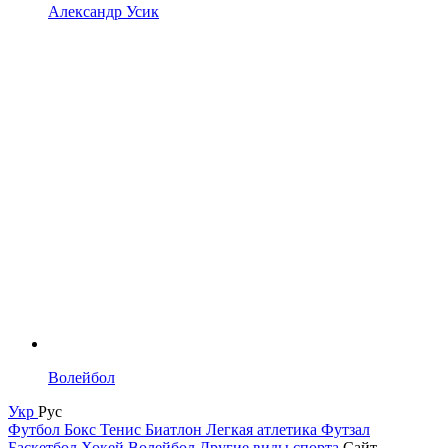
Александр Усик
Волейбол
Укр
Рус
Футбол
Бокс
Тенис
Биатлон
Легкая атлетика
Футзал
Баскетбол
Хокей
Волейбол
Другие виды спорта
Сайт