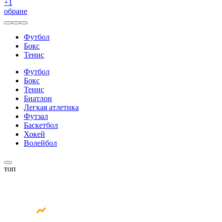
+
1
обране
Футбол
Бокс
Тенис
Футбол
Бокс
Тенис
Биатлон
Легкая атлетика
Футзал
Баскетбол
Хокей
Волейбол
топ