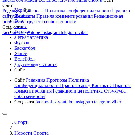
Сайт
Укр
Рус
Редакция
Прогнозы
Политика конфиденциальности
Правила
Футбол
сайту
Контакты
Правила комментирования
Редакционная
Бокс
политика
Структура собственности
Тенис
Соц. сети
Биатлон
facebook
x
youtube
instagram
telegram
viber
Легкая атлетика
Футзал
Баскетбол
Хокей
Волейбол
Другие виды спорта
Сайт
Сайт
Редакция
Прогнозы
Политика
конфиденциальности
Правила сайту
Контакты
Правила
комментирования
Редакционная политика
Структура
собственности
Соц. сети
facebook
x
youtube
instagram
telegram
viber
Спорт
Новости Cпорта