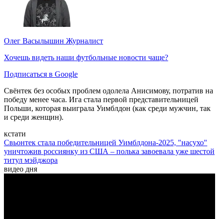
Олег Васылышин
Журналист
Хочешь видеть наши футбольные новости чаще?
Подписаться в Google
Свёнтек без особых проблем одолела Анисимову, потратив на
победу менее часа. Ига стала первой представительницей
Польши, которая выиграла Уимблдон (как среди мужчин, так
и среди женщин).
кстати
Свьонтек стала победительницей Уимблдона-2025, "насухо"
уничтожив россиянку из США – полька завоевала уже шестой
титул мэйджора
видео дня