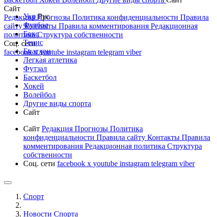
Сайт
Укр
Рус
Редакция
Прогнозы
Политика конфиденциальности
Правила
Футбол
сайту
Контакты
Правила комментирования
Редакционная
Бокс
политика
Структура собственности
Тенис
Соц. сети
Биатлон
facebook
x
youtube
instagram
telegram
viber
Легкая атлетика
Футзал
Баскетбол
Хокей
Волейбол
Другие виды спорта
Сайт
Сайт
Редакция
Прогнозы
Политика
конфиденциальности
Правила сайту
Контакты
Правила
комментирования
Редакционная политика
Структура
собственности
Соц. сети
facebook
x
youtube
instagram
telegram
viber
Спорт
Новости Cпорта