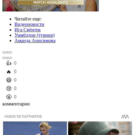
Читайте еще
:
Видеоновости
Ига Свёнтек
Уимблдон (турнир)
Аманда Анисимова
️👍
0
️🔥
0
️😄
0
️😢
0
️🤬
0
комментарии