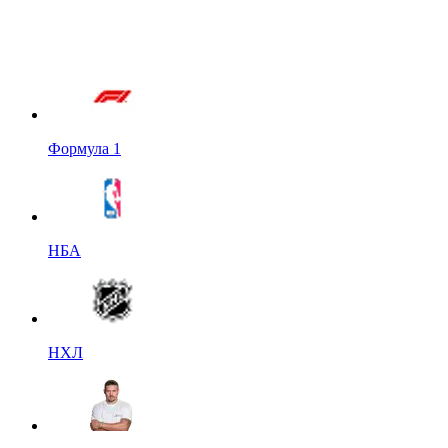
Формула 1
НБА
НХЛ