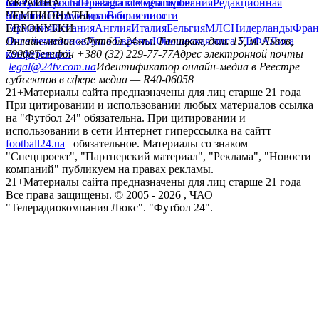
сайту
facebook
УКРАИНА
Контакты
x
youtube
Правила комментирования
instagram
telegram
viber
Редакционная
политика
Украина
ЧЕМПИОНАТЫ
Первая лига
Структура собственности
Вторая лига
Германия
ЕВРОКУБКИ
Испания
Англия
Италия
Бельгия
МЛС
Нидерланды
Фран
Лига чемпионов
Онлайн-медиа «Футбол 24»
Лига Европы
пл. Галицкая, дом. 15, м. Львов,
Юношеская лига УЕФА
Лига
конференций
79008
Телефон +380 (32) 229-77-77
Адрес электронной почты
legal@24tv.com.ua
Идентификатор онлайн-медиа в Реестре
субъектов в сфере медиа — R40-06058
21+
Материалы сайта предназначены для лиц старше 21 года
При цитировании и использовании любых материалов ссылка
на "Футбол 24" обязательна. При цитировании и
использовании в сети Интернет гиперссылка на сайтт
football24.ua
обязательное. Материалы со знаком
"Спецпроект", "Партнерский материал", "Реклама", "Новости
компаний" публикуем на правах рекламы.
21+
Материалы сайта предназначены для лиц старше 21 года
Все права защищены. © 2005 -
2026
, ЧАО
"Телерадиокомпания Люкс". "Футбол 24".