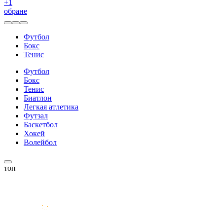
+
1
обране
Футбол
Бокс
Тенис
Футбол
Бокс
Тенис
Биатлон
Легкая атлетика
Футзал
Баскетбол
Хокей
Волейбол
топ