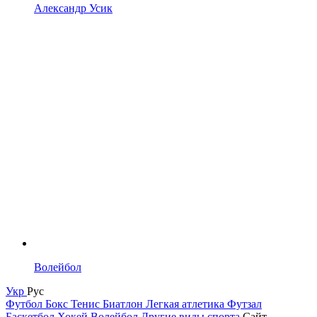
Александр Усик
Волейбол
Укр
Рус
Футбол
Бокс
Тенис
Биатлон
Легкая атлетика
Футзал
Баскетбол
Хокей
Волейбол
Другие виды спорта
Сайт