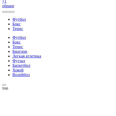
+
1
обране
Футбол
Бокс
Тенис
Футбол
Бокс
Тенис
Биатлон
Легкая атлетика
Футзал
Баскетбол
Хокей
Волейбол
топ