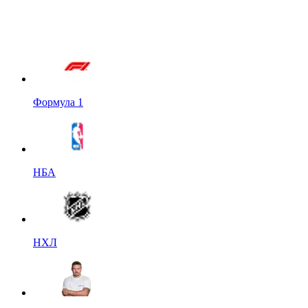
Формула 1
НБА
НХЛ