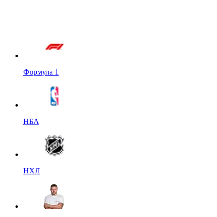
Формула 1
НБА
НХЛ