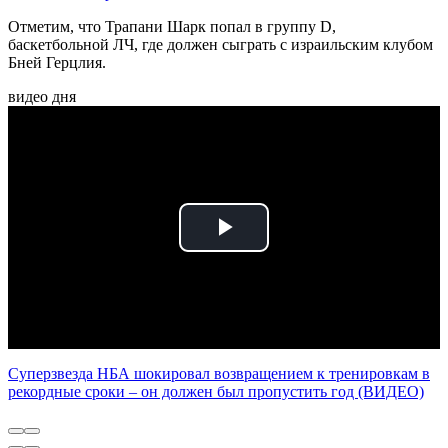
Отметим, что Трапани Шарк попал в группу D,
баскетбольной ЛЧ, где должен сыграть с израильским клубом
Бней Герцлия.
видео дня
Play
Video
Суперзвезда НБА шокировал возвращением к тренировкам в
рекордные сроки – он должен был пропустить год (ВИДЕО)