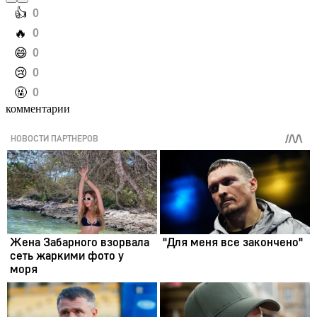
️👍
0
️🔥
0
️😄
0
️😢
0
️🤬
0
комментарии