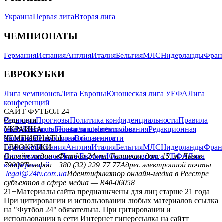
Украина
Первая лига
Вторая лига
ЧЕМПИОНАТЫ
Германия
Испания
Англия
Италия
Бельгия
МЛС
Нидерланды
Фран
ЕВРОКУБКИ
Лига чемпионов
Лига Европы
Юношеская лига УЕФА
Лига
конференций
САЙТ ФУТБОЛ 24
Редакция
Соц. сети
Прогнозы
Политика конфиденциальности
Правила
сайту
facebook
УКРАИНА
Контакты
x
youtube
Правила комментирования
instagram
telegram
viber
Редакционная
политика
Украина
ЧЕМПИОНАТЫ
Первая лига
Структура собственности
Вторая лига
Германия
ЕВРОКУБКИ
Испания
Англия
Италия
Бельгия
МЛС
Нидерланды
Фран
Лига чемпионов
Онлайн-медиа «Футбол 24»
Лига Европы
пл. Галицкая, дом. 15, м. Львов,
Юношеская лига УЕФА
Лига
конференций
79008
Телефон +380 (32) 229-77-77
Адрес электронной почты
legal@24tv.com.ua
Идентификатор онлайн-медиа в Реестре
субъектов в сфере медиа — R40-06058
21+
Материалы сайта предназначены для лиц старше 21 года
При цитировании и использовании любых материалов ссылка
на "Футбол 24" обязательна. При цитировании и
использовании в сети Интернет гиперссылка на сайтт