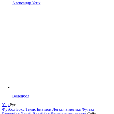
Александр Усик
Волейбол
Укр
Рус
Футбол
Бокс
Тенис
Биатлон
Легкая атлетика
Футзал
Баскетбол
Хокей
Волейбол
Другие виды спорта
Сайт