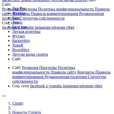
Сайт
Укр
Рус
Редакция
Прогнозы
Политика конфиденциальности
Правила
Футбол
сайту
Контакты
Правила комментирования
Редакционная
Бокс
политика
Структура собственности
Тенис
Соц. сети
Биатлон
facebook
x
youtube
instagram
telegram
viber
Легкая атлетика
Футзал
Баскетбол
Хокей
Волейбол
Другие виды спорта
Сайт
Сайт
Редакция
Прогнозы
Политика
конфиденциальности
Правила сайту
Контакты
Правила
комментирования
Редакционная политика
Структура
собственности
Соц. сети
facebook
x
youtube
instagram
telegram
viber
Спорт
Новости Cпорта