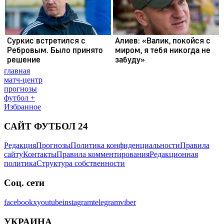
главная
матч-центр
прогнозы
футбол +
Избранное
САЙТ ФУТБОЛ 24
Редакция
Прогнозы
Политика конфиденциальности
Правила
сайту
Контакты
Правила комментирования
Редакционная
политика
Структура собственности
Соц. сети
facebook
x
youtube
instagram
telegram
viber
УКРАИНА