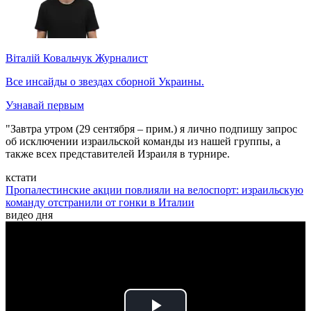
Віталій Ковальчук
Журналист
Все инсайды о звездах сборной Украины.
Узнавай первым
"Завтра утром (29 сентября – прим.) я лично подпишу запрос
об исключении израильской команды из нашей группы, а
также всех представителей Израиля в турнире.
кстати
Пропалестинские акции повлияли на велоспорт: израильскую
команду отстранили от гонки в Италии
видео дня