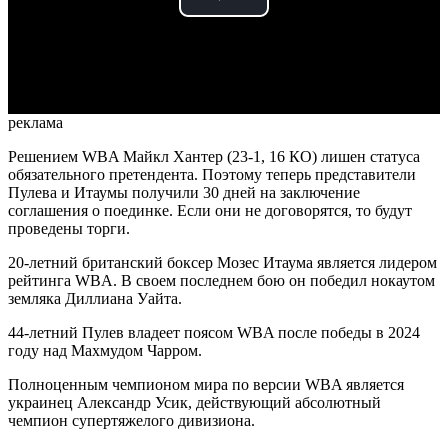
Play
Video
реклама
Решением WBA Майкл Хантер (23-1, 16 КО) лишен статуса
обязательного претендента. Поэтому теперь представители
Пулева и Итаумы получили 30 дней на заключение
соглашения о поединке. Если они не договорятся, то будут
проведены торги.
20-летний британский боксер Мозес Итаума является лидером
рейтинга WBA. В своем последнем бою он победил нокаутом
земляка Диллиана Уайта.
44-летний Пулев владеет поясом WBA после победы в 2024
году над Махмудом Чарром.
Полноценным чемпионом мира по версии WBA является
украинец Александр Усик, действующий абсолютный
чемпион супертяжелого дивизиона.