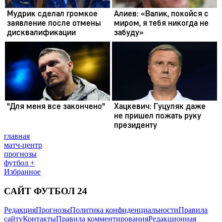
главная
матч-центр
прогнозы
футбол +
Избранное
САЙТ ФУТБОЛ 24
Редакция
Прогнозы
Политика конфиденциальности
Правила
сайту
Контакты
Правила комментирования
Редакционная