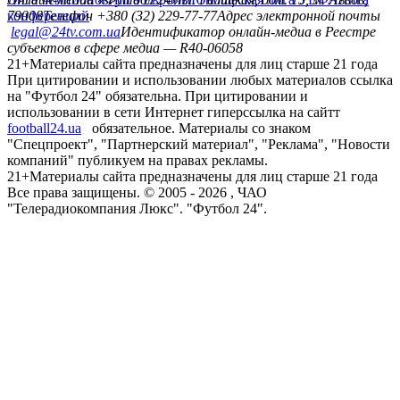
конференций
79008
Телефон +380 (32) 229-77-77
Адрес электронной почты
legal@24tv.com.ua
Идентификатор онлайн-медиа в Реестре
субъектов в сфере медиа — R40-06058
21+
Материалы сайта предназначены для лиц старше 21 года
При цитировании и использовании любых материалов ссылка
на "Футбол 24" обязательна. При цитировании и
использовании в сети Интернет гиперссылка на сайтт
football24.ua
обязательное. Материалы со знаком
"Спецпроект", "Партнерский материал", "Реклама", "Новости
компаний" публикуем на правах рекламы.
21+
Материалы сайта предназначены для лиц старше 21 года
Все права защищены. © 2005 -
2026
, ЧАО
"Телерадиокомпания Люкс". "Футбол 24".