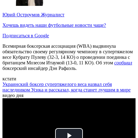
Юрий Остроумов
Журналист
Хочешь видеть наши футбольные новости чаще?
Подписаться в Google
Всемирная боксерская ассоциация (WBA) выдвинула
обязательство своему регулярному чемпиону в супертяжелом
весе Кубрату Пулеву (32-3, 14 КО) о проведении поединка с
британцем Мозесом Итаумой (13-0, 11 КО). Об этом
сообщил
боксерский инсайдер Дэн Рафаэль.
кстати
Украинский боксер супертяжелого веса назвал себя
наследником Усика и рассказал, когда станет лучшим в мире
видео дня