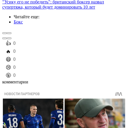
"Усику его не победить": британский боксер назвал
супертяжа, который будет доминировать 10 лет
Читайте еще
:
Бокс
️👍
0
️🔥
0
️😄
0
️😢
0
️🤬
0
комментарии