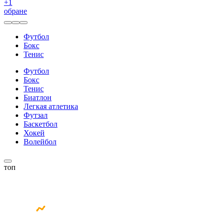
+
1
обране
Футбол
Бокс
Тенис
Футбол
Бокс
Тенис
Биатлон
Легкая атлетика
Футзал
Баскетбол
Хокей
Волейбол
топ