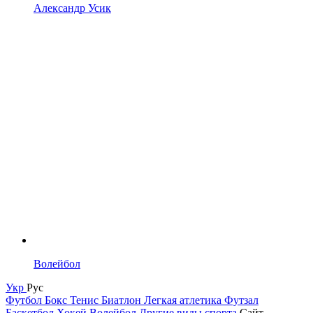
Александр Усик
Волейбол
Укр
Рус
Футбол
Бокс
Тенис
Биатлон
Легкая атлетика
Футзал
Баскетбол
Хокей
Волейбол
Другие виды спорта
Сайт