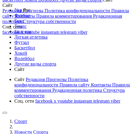
Сайт
Укр
Рус
Редакция
Прогнозы
Политика конфиденциальности
Правила
Футбол
сайту
Контакты
Правила комментирования
Редакционная
Бокс
политика
Структура собственности
Тенис
Соц. сети
Биатлон
facebook
x
youtube
instagram
telegram
viber
Легкая атлетика
Футзал
Баскетбол
Хокей
Волейбол
Другие виды спорта
Сайт
Сайт
Редакция
Прогнозы
Политика
конфиденциальности
Правила сайту
Контакты
Правила
комментирования
Редакционная политика
Структура
собственности
Соц. сети
facebook
x
youtube
instagram
telegram
viber
Спорт
Новости Cпорта