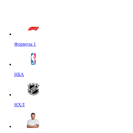
Формула 1
НБА
НХЛ