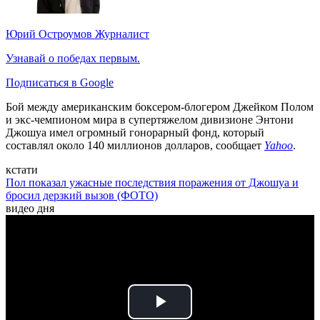
Юрий Остроумов
Журналист
Узнавай о победах первым.
Подписаться в Google
Бой между американским боксером-блогером Джейком Полом
и экс-чемпионом мира в супертяжелом дивизионе Энтони
Джошуа имел огромный гонорарный фонд, который
составлял около 140 миллионов долларов, сообщает
Yahoo
.
кстати
Пол показал ужасные последствия поражения от Джошуа и
бросил дерзкий вызов (ФОТО)
видео дня
Play