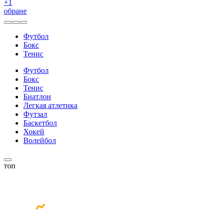
+
1
обране
Футбол
Бокс
Тенис
Футбол
Бокс
Тенис
Биатлон
Легкая атлетика
Футзал
Баскетбол
Хокей
Волейбол
топ