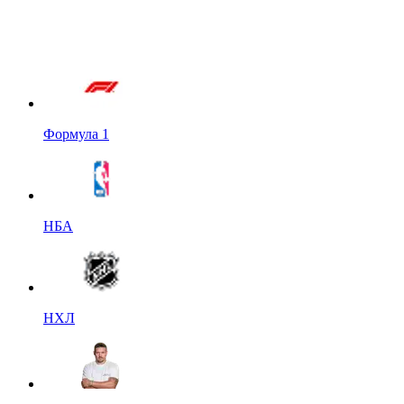
Формула 1
НБА
НХЛ