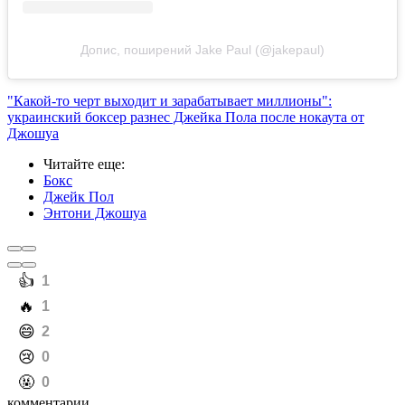
Допис, поширений Jake Paul (@jakepaul)
"Какой-то черт выходит и зарабатывает миллионы":
украинский боксер разнес Джейка Пола после нокаута от
Джошуа
Читайте еще
:
Бокс
Джейк Пол
Энтони Джошуа
️👍
1
️🔥
1
️😄
2
️😢
0
️🤬
0
комментарии