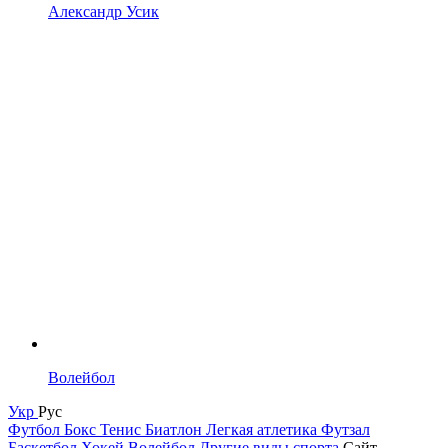
Александр Усик
Волейбол
Укр
Рус
Футбол
Бокс
Тенис
Биатлон
Легкая атлетика
Футзал
Баскетбол
Хокей
Волейбол
Другие виды спорта
Сайт