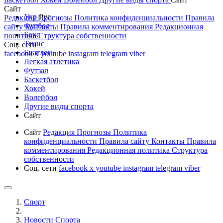
Сайт
Укр
Рус
Редакция
Прогнозы
Политика конфиденциальности
Правила
Футбол
сайту
Контакты
Правила комментирования
Редакционная
Бокс
политика
Структура собственности
Тенис
Соц. сети
Биатлон
facebook
x
youtube
instagram
telegram
viber
Легкая атлетика
Футзал
Баскетбол
Хокей
Волейбол
Другие виды спорта
Сайт
Сайт
Редакция
Прогнозы
Политика
конфиденциальности
Правила сайту
Контакты
Правила
комментирования
Редакционная политика
Структура
собственности
Соц. сети
facebook
x
youtube
instagram
telegram
viber
Спорт
Новости Cпорта