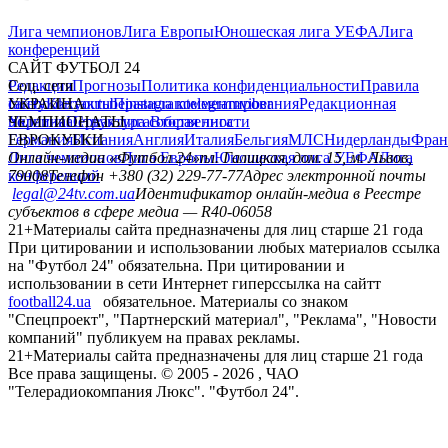
Лига чемпионов
Лига Европы
Юношеская лига УЕФА
Лига
конференций
САЙТ ФУТБОЛ 24
Редакция
Соц. сети
Прогнозы
Политика конфиденциальности
Правила
сайту
facebook
УКРАИНА
Контакты
x
youtube
Правила комментирования
instagram
telegram
viber
Редакционная
политика
Украина
ЧЕМПИОНАТЫ
Первая лига
Структура собственности
Вторая лига
Германия
ЕВРОКУБКИ
Испания
Англия
Италия
Бельгия
МЛС
Нидерланды
Фран
Лига чемпионов
Онлайн-медиа «Футбол 24»
Лига Европы
пл. Галицкая, дом. 15, м. Львов,
Юношеская лига УЕФА
Лига
конференций
79008
Телефон +380 (32) 229-77-77
Адрес электронной почты
legal@24tv.com.ua
Идентификатор онлайн-медиа в Реестре
субъектов в сфере медиа — R40-06058
21+
Материалы сайта предназначены для лиц старше 21 года
При цитировании и использовании любых материалов ссылка
на "Футбол 24" обязательна. При цитировании и
использовании в сети Интернет гиперссылка на сайтт
football24.ua
обязательное. Материалы со знаком
"Спецпроект", "Партнерский материал", "Реклама", "Новости
компаний" публикуем на правах рекламы.
21+
Материалы сайта предназначены для лиц старше 21 года
Все права защищены. © 2005 -
2026
, ЧАО
"Телерадиокомпания Люкс". "Футбол 24".