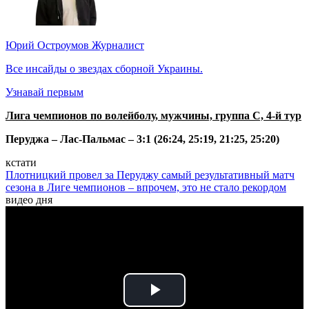
Юрий Остроумов
Журналист
Все инсайды о звездах сборной Украины.
Узнавай первым
Лига чемпионов по волейболу, мужчины, группа С, 4-й тур
Перуджа – Лас-Пальмас – 3:1 (26:24, 25:19, 21:25, 25:20)
кстати
Плотницкий провел за Перуджу самый результативный матч
сезона в Лиге чемпионов – впрочем, это не стало рекордом
видео дня
Play