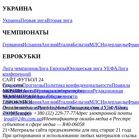
УКРАИНА
Украина
Первая лига
Вторая лига
ЧЕМПИОНАТЫ
Германия
Испания
Англия
Италия
Бельгия
МЛС
Нидерланды
Фран
ЕВРОКУБКИ
Лига чемпионов
Лига Европы
Юношеская лига УЕФА
Лига
конференций
САЙТ ФУТБОЛ 24
Редакция
Соц. сети
Прогнозы
Политика конфиденциальности
Правила
сайту
facebook
УКРАИНА
Контакты
x
youtube
Правила комментирования
instagram
telegram
viber
Редакционная
политика
Украина
ЧЕМПИОНАТЫ
Первая лига
Структура собственности
Вторая лига
Германия
ЕВРОКУБКИ
Испания
Англия
Италия
Бельгия
МЛС
Нидерланды
Фран
Лига чемпионов
Онлайн-медиа «Футбол 24»
Лига Европы
пл. Галицкая, дом. 15, м. Львов,
Юношеская лига УЕФА
Лига
конференций
79008
Телефон +380 (32) 229-77-77
Адрес электронной почты
legal@24tv.com.ua
Идентификатор онлайн-медиа в Реестре
субъектов в сфере медиа — R40-06058
21+
Материалы сайта предназначены для лиц старше 21 года
При цитировании и использовании любых материалов ссылка