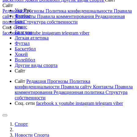
Сайт
Укр
Рус
Редакция
Прогнозы
Политика конфиденциальности
Правила
Футбол
сайту
Контакты
Правила комментирования
Редакционная
Бокс
политика
Структура собственности
Тенис
Соц. сети
Биатлон
facebook
x
youtube
instagram
telegram
viber
Легкая атлетика
Футзал
Баскетбол
Хокей
Волейбол
Другие виды спорта
Сайт
Сайт
Редакция
Прогнозы
Политика
конфиденциальности
Правила сайту
Контакты
Правила
комментирования
Редакционная политика
Структура
собственности
Соц. сети
facebook
x
youtube
instagram
telegram
viber
Спорт
Новости Cпорта