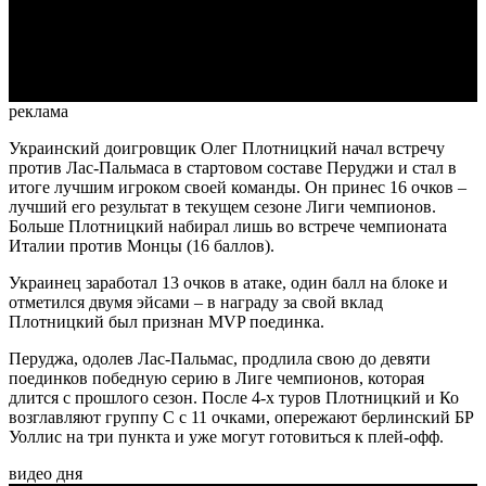
Video
реклама
Украинский доигровщик Олег Плотницкий начал встречу
против Лас-Пальмаса в стартовом составе Перуджи и стал в
итоге лучшим игроком своей команды. Он принес 16 очков –
лучший его результат в текущем сезоне Лиги чемпионов.
Больше Плотницкий набирал лишь во встрече чемпионата
Италии против Монцы (16 баллов).
Украинец заработал 13 очков в атаке, один балл на блоке и
отметился двумя эйсами – в награду за свой вклад
Плотницкий был признан MVP поединка.
Перуджа, одолев Лас-Пальмас, продлила свою до девяти
поединков победную серию в Лиге чемпионов, которая
длится с прошлого сезон. После 4-х туров Плотницкий и Ко
возглавляют группу C с 11 очками, опережают берлинский БР
Уоллис на три пункта и уже могут готовиться к плей-офф.
видео дня