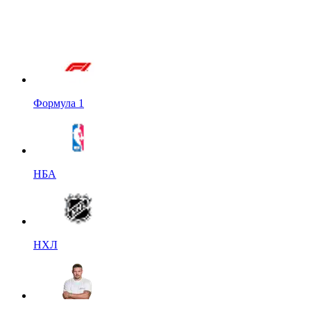
Формула 1
НБА
НХЛ