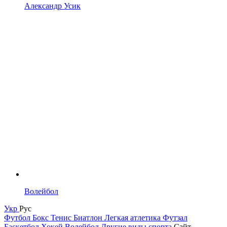
Александр Усик
Волейбол
Укр
Рус
Футбол
Бокс
Тенис
Биатлон
Легкая атлетика
Футзал
Баскетбол
Хокей
Волейбол
Другие виды спорта
Сайт