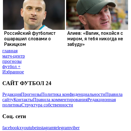
главная
матч-центр
прогнозы
футбол +
Избранное
САЙТ ФУТБОЛ 24
Редакция
Прогнозы
Политика конфиденциальности
Правила
сайту
Контакты
Правила комментирования
Редакционная
политика
Структура собственности
Соц. сети
facebook
x
youtube
instagram
telegram
viber