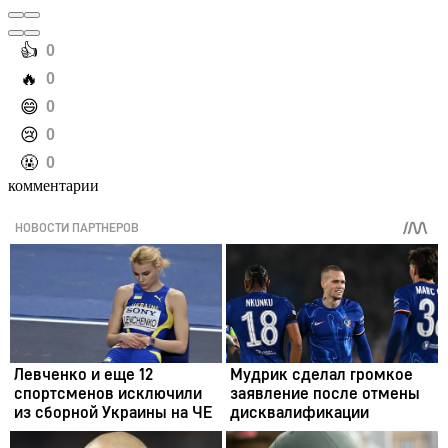
️👍
0
️🔥
0
️😄
0
️😢
0
️🤬
0
комментарии