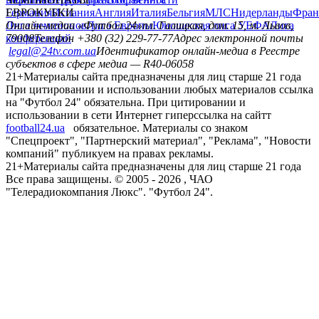
Германия
ЕВРОКУБКИ
Испания
Англия
Италия
Бельгия
МЛС
Нидерланды
Фран
Лига чемпионов
Онлайн-медиа «Футбол 24»
Лига Европы
пл. Галицкая, дом. 15, м. Львов,
Юношеская лига УЕФА
Лига
конференций
79008
Телефон +380 (32) 229-77-77
Адрес электронной почты
legal@24tv.com.ua
Идентификатор онлайн-медиа в Реестре
субъектов в сфере медиа — R40-06058
21+
Материалы сайта предназначены для лиц старше 21 года
При цитировании и использовании любых материалов ссылка
на "Футбол 24" обязательна. При цитировании и
использовании в сети Интернет гиперссылка на сайтт
football24.ua
обязательное. Материалы со знаком
"Спецпроект", "Партнерский материал", "Реклама", "Новости
компаний" публикуем на правах рекламы.
21+
Материалы сайта предназначены для лиц старше 21 года
Все права защищены. © 2005 -
2026
, ЧАО
"Телерадиокомпания Люкс". "Футбол 24".