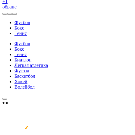
+
1
обране
Футбол
Бокс
Тенис
Футбол
Бокс
Тенис
Биатлон
Легкая атлетика
Футзал
Баскетбол
Хокей
Волейбол
топ