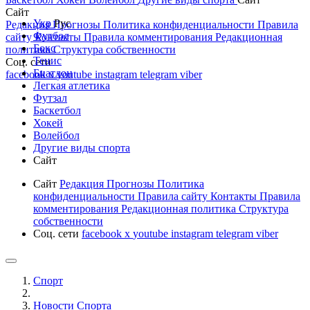
Сайт
Укр
Рус
Редакция
Прогнозы
Политика конфиденциальности
Правила
Футбол
сайту
Контакты
Правила комментирования
Редакционная
Бокс
политика
Структура собственности
Тенис
Соц. сети
Биатлон
facebook
x
youtube
instagram
telegram
viber
Легкая атлетика
Футзал
Баскетбол
Хокей
Волейбол
Другие виды спорта
Сайт
Сайт
Редакция
Прогнозы
Политика
конфиденциальности
Правила сайту
Контакты
Правила
комментирования
Редакционная политика
Структура
собственности
Соц. сети
facebook
x
youtube
instagram
telegram
viber
Спорт
Новости Cпорта