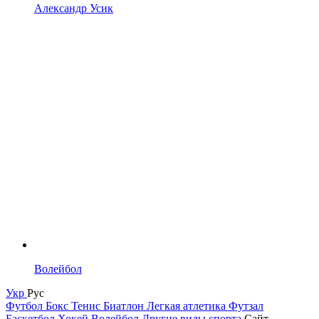
Александр Усик
Волейбол
Укр
Рус
Футбол
Бокс
Тенис
Биатлон
Легкая атлетика
Футзал
Баскетбол
Хокей
Волейбол
Другие виды спорта
Сайт