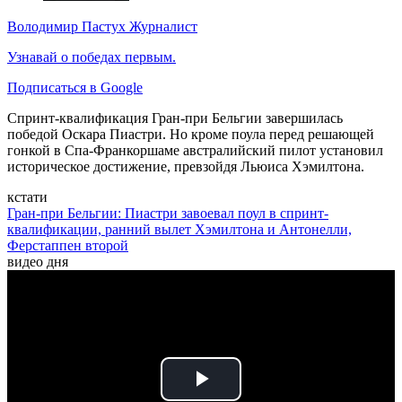
Володимир Пастух
Журналист
Узнавай о победах первым.
Подписаться в Google
Спринт-квалификация Гран-при Бельгии завершилась
победой Оскара Пиастри. Но кроме поула перед решающей
гонкой в Спа-Франкоршаме австралийский пилот установил
историческое достижение, превзойдя Льюиса Хэмилтона.
кстати
Гран-при Бельгии: Пиастри завоевал поул в спринт-
квалификации, ранний вылет Хэмилтона и Антонелли,
Ферстаппен второй
видео дня
Play