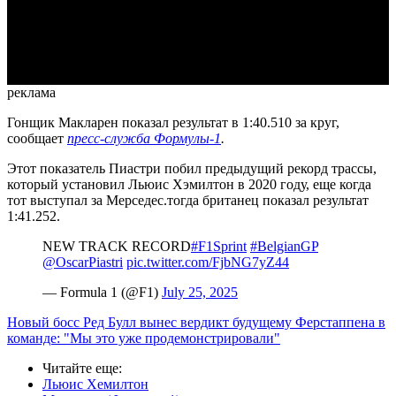
Video
реклама
Гонщик Макларен показал результат в 1:40.510 за круг,
сообщает
пресс-служба Формулы-1
.
Этот показатель Пиастри побил предыдущий рекорд трассы,
который установил Льюис Хэмилтон в 2020 году, еще когда
тот выступал за Мерседес.тогда британец показал результат
1:41.252.
NEW TRACK RECORD
#F1Sprint
#BelgianGP
@OscarPiastri
pic.twitter.com/FjbNG7yZ44
— Formula 1 (@F1)
July 25, 2025
Новый босс Ред Булл вынес вердикт будущему Ферстаппена в
команде: "Мы это уже продемонстрировали"
Читайте еще
:
Льюис Хемилтон