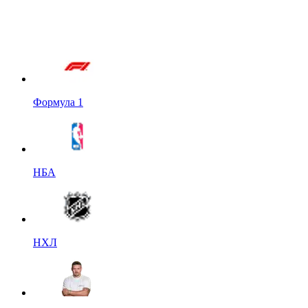
Формула 1
НБА
НХЛ