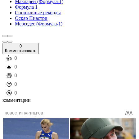
Макларен (Формула-1)
Формула 1
Спортивные рекорды
Оскар Пиастри
Мерседес (Формула-1)
0
Комментировать
️👍
0
️🔥
0
️😄
0
️😢
0
️🤬
0
комментарии