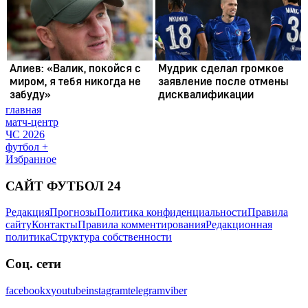
главная
матч-центр
ЧС 2026
футбол +
Избранное
САЙТ ФУТБОЛ 24
Редакция
Прогнозы
Политика конфиденциальности
Правила
сайту
Контакты
Правила комментирования
Редакционная
политика
Структура собственности
Соц. сети
facebook
x
youtube
instagram
telegram
viber