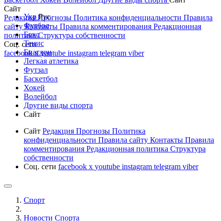
Сайт
Укр
Рус
Редакция
Прогнозы
Политика конфиденциальности
Правила
Футбол
сайту
Контакты
Правила комментирования
Редакционная
Бокс
политика
Структура собственности
Тенис
Соц. сети
Биатлон
facebook
x
youtube
instagram
telegram
viber
Легкая атлетика
Футзал
Баскетбол
Хокей
Волейбол
Другие виды спорта
Сайт
Сайт
Редакция
Прогнозы
Политика
конфиденциальности
Правила сайту
Контакты
Правила
комментирования
Редакционная политика
Структура
собственности
Соц. сети
facebook
x
youtube
instagram
telegram
viber
Спорт
Новости Cпорта