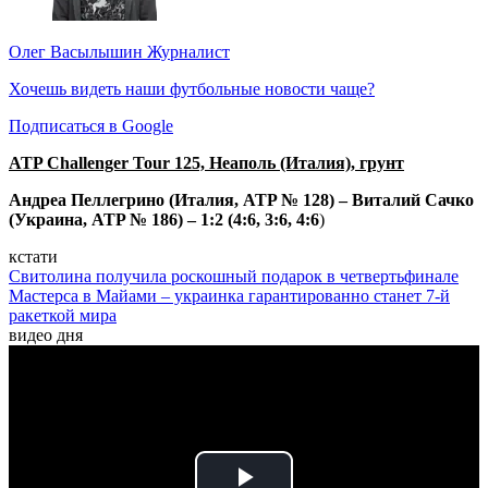
Олег Васылышин
Журналист
Хочешь видеть наши футбольные новости чаще?
Подписаться в Google
ATP Challenger Tour 125, Неаполь (Италия), грунт
Андреа Пеллегрино (Италия, ATP № 128) – Виталий Сачко
(Украина, ATP № 186) – 1:2 (4:6, 3:6, 4:6
)
кстати
Свитолина получила роскошный подарок в четвертьфинале
Мастерса в Майами – украинка гарантированно станет 7-й
ракеткой мира
видео дня