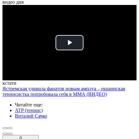
видео дня
Play
Video
кстати
Ястремская удивила фанатов новым амплуа – eкраинская
теннисистка попробовала себя в ММА (ВИДЕО)
Читайте еще
:
ATP (теннис)
Виталий Сачко
0