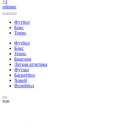
+
1
обране
Футбол
Бокс
Тенис
Футбол
Бокс
Тенис
Биатлон
Легкая атлетика
Футзал
Баскетбол
Хокей
Волейбол
топ