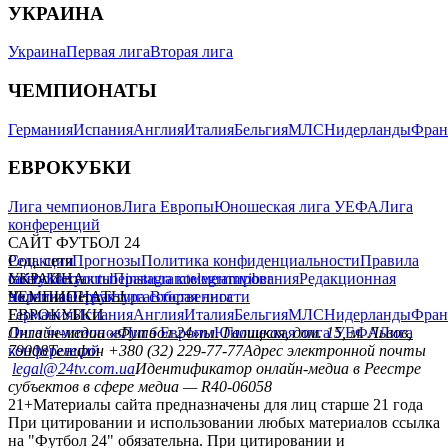
УКРАИНА
Украина
Первая лига
Вторая лига
ЧЕМПИОНАТЫ
Германия
Испания
Англия
Италия
Бельгия
МЛС
Нидерланды
Фран
ЕВРОКУБКИ
Лига чемпионов
Лига Европы
Юношеская лига УЕФА
Лига
конференций
САЙТ ФУТБОЛ 24
Редакция
Соц. сети
Прогнозы
Политика конфиденциальности
Правила
сайту
facebook
УКРАИНА
Контакты
x
youtube
Правила комментирования
instagram
telegram
viber
Редакционная
политика
Украина
ЧЕМПИОНАТЫ
Первая лига
Структура собственности
Вторая лига
Германия
ЕВРОКУБКИ
Испания
Англия
Италия
Бельгия
МЛС
Нидерланды
Фран
Лига чемпионов
Онлайн-медиа «Футбол 24»
Лига Европы
пл. Галицкая, дом. 15, м. Львов,
Юношеская лига УЕФА
Лига
конференций
79008
Телефон +380 (32) 229-77-77
Адрес электронной почты
legal@24tv.com.ua
Идентификатор онлайн-медиа в Реестре
субъектов в сфере медиа — R40-06058
21+
Материалы сайта предназначены для лиц старше 21 года
При цитировании и использовании любых материалов ссылка
на "Футбол 24" обязательна. При цитировании и