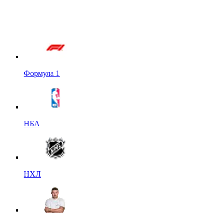
Формула 1
НБА
НХЛ