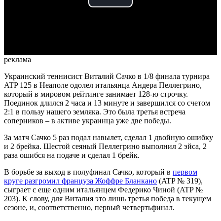
Play
Video
реклама
Украинский теннисист Виталий Сачко в 1/8 финала турнира
ATP 125 в Неаполе одолел итальянца Андера Пеллегрино,
который в мировом рейтинге занимает 128-ю строчку.
Поединок длился 2 часа и 13 минуте и завершился со счетом
2:1 в пользу нашего земляка. Это была третья встреча
соперников – в активе украинца уже две победы.
За матч Сачко 5 раз подал навылет, сделал 1 двойную ошибку
и 2 брейка. Шестой сеяный Пеллегрино выполнил 2 эйса, 2
раза ошибся на подаче и сделал 1 брейк.
В борьбе за выход в полуфинал Сачко, который в
первом
круге разгромил француза Жоффре Бланкано
(ATP № 319),
сыграет с еще одним итальянцем Федерико Чиной (ATP №
203). К слову, для Виталия это лишь третья победа в текущем
сезоне, и, соответственно, первый четвертьфинал.