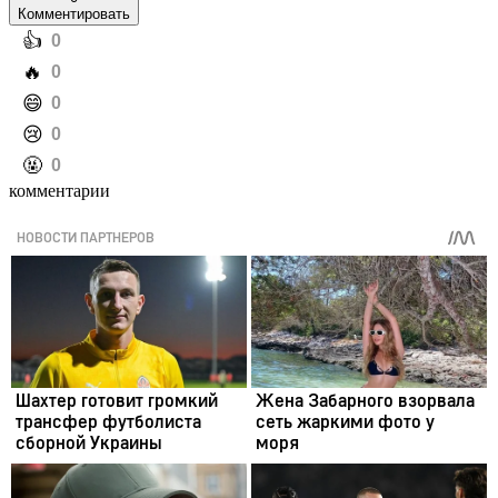
Комментировать
️👍
0
️🔥
0
️😄
0
️😢
0
️🤬
0
комментарии