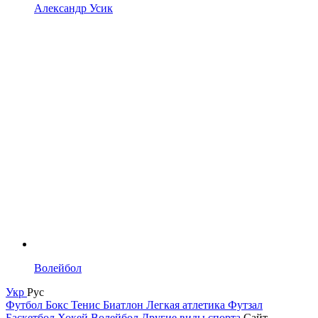
Александр Усик
Волейбол
Укр
Рус
Футбол
Бокс
Тенис
Биатлон
Легкая атлетика
Футзал
Баскетбол
Хокей
Волейбол
Другие виды спорта
Сайт