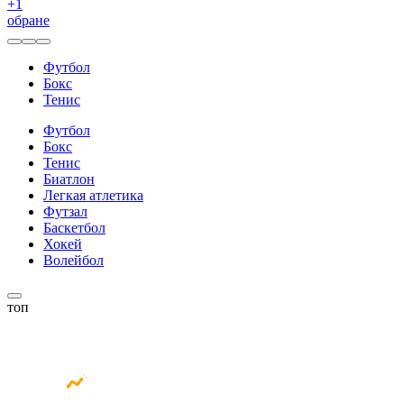
+
1
обране
Футбол
Бокс
Тенис
Футбол
Бокс
Тенис
Биатлон
Легкая атлетика
Футзал
Баскетбол
Хокей
Волейбол
топ