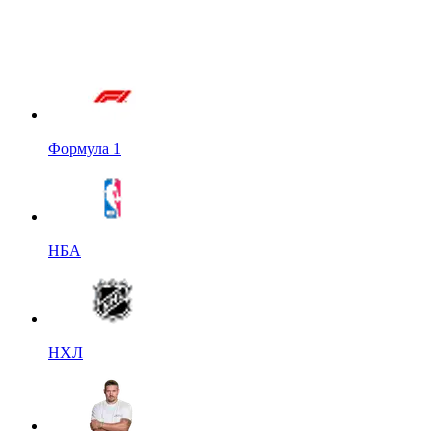
Формула 1
НБА
НХЛ