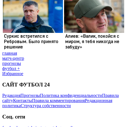
главная
матч-центр
прогнозы
футбол +
Избранное
САЙТ ФУТБОЛ 24
Редакция
Прогнозы
Политика конфиденциальности
Правила
сайту
Контакты
Правила комментирования
Редакционная
политика
Структура собственности
Соц. сети