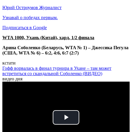
Юрий Остроумов
Журналист
Узнавай о победах первым.
Подписаться в Google
WTA 1000, Ухань (Китай), хард, 1/2 финала
Арина Соболенко (Беларусь, WTA № 1) – Джессика Пегула
(США, WTA № 6) – 6:2, 4:6, 6:7 (2:7)
кстати
Гофф ворвалась в финал турнира в Ухане – там может
встретиться со скандальной Соболенко (ВИДЕО)
видео дня
Play