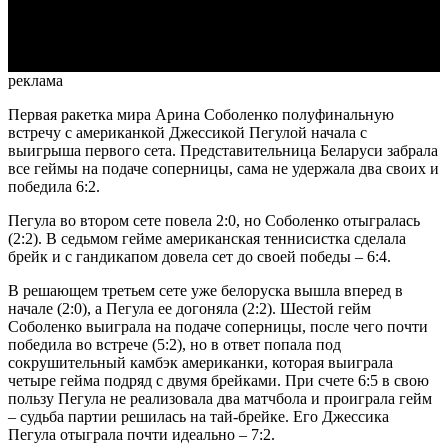
Video
реклама
Первая ракетка мира Арина Соболенко полуфинальную
встречу с американкой Джессикой Пегулой начала с
выигрыша первого сета. Представительница Беларуси забрала
все геймы на подаче соперницы, сама не удержала два своих и
победила 6:2.
Пегула во втором сете повела 2:0, но Соболенко отыгралась
(2:2). В седьмом гейме американская теннисистка сделала
брейк и с гандикапом довела сет до своей победы – 6:4.
В решающем третьем сете уже белоруска вышла вперед в
начале (2:0), а Пегула ее догоняла (2:2). Шестой гейм
Соболенко выиграла на подаче соперницы, после чего почти
победила во встрече (5:2), но в ответ попала под
сокрушительный камбэк американки, которая выиграла
четыре гейма подряд с двумя брейками. При счете 6:5 в свою
пользу Пегула не реализовала два матчбола и проиграла гейм
– судьба партии решилась на тай-брейке. Его Джессика
Пегула отыграла почти идеально – 7:2.