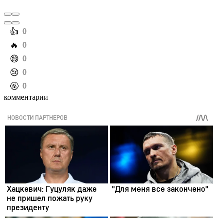
️👍
0
️🔥
0
️😄
0
️😢
0
️🤬
0
комментарии