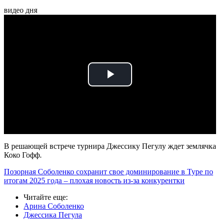
видео дня
Play
Video
В решающей встрече турнира Джессику Пегулу ждет землячка
Коко Гофф.
Позорная Соболенко сохранит свое доминирование в Туре по
итогам 2025 года – плохая новость из-за конкурентки
Читайте еще
:
Арина Соболенко
Джессика Пегула