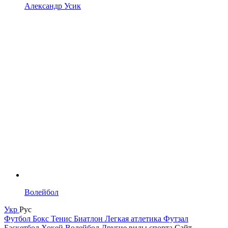
Александр Усик
Волейбол
Укр
Рус
Футбол
Бокс
Тенис
Биатлон
Легкая атлетика
Футзал
Баскетбол
Хокей
Волейбол
Другие виды спорта
Сайт