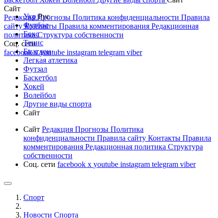
Сайт
Укр
Рус
Редакция
Прогнозы
Политика конфиденциальности
Правила
Футбол
сайту
Контакты
Правила комментирования
Редакционная
Бокс
политика
Структура собственности
Тенис
Соц. сети
Биатлон
facebook
x
youtube
instagram
telegram
viber
Легкая атлетика
Футзал
Баскетбол
Хокей
Волейбол
Другие виды спорта
Сайт
Сайт
Редакция
Прогнозы
Политика
конфиденциальности
Правила сайту
Контакты
Правила
комментирования
Редакционная политика
Структура
собственности
Соц. сети
facebook
x
youtube
instagram
telegram
viber
Спорт
Новости Cпорта