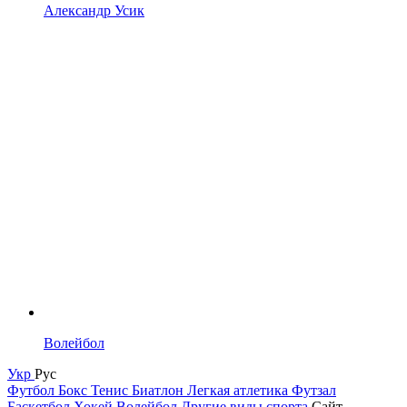
Александр Усик
Волейбол
Укр
Рус
Футбол
Бокс
Тенис
Биатлон
Легкая атлетика
Футзал
Баскетбол
Хокей
Волейбол
Другие виды спорта
Сайт