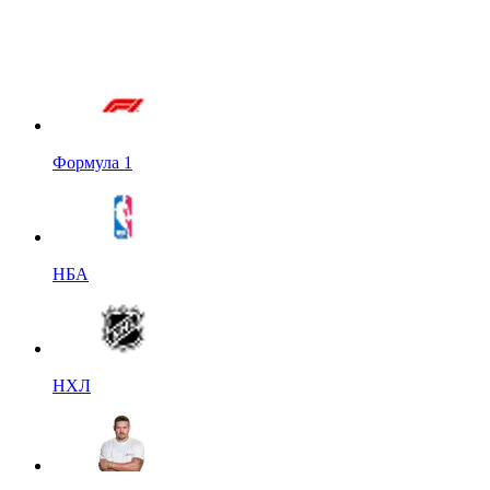
Формула 1
НБА
НХЛ