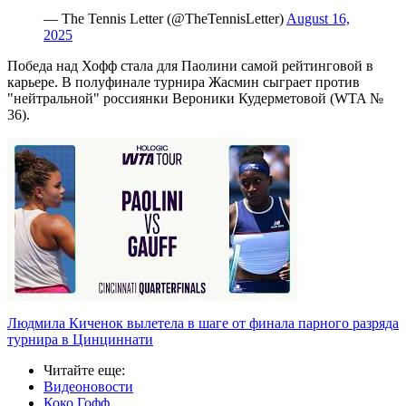
— The Tennis Letter (@TheTennisLetter)
August 16,
2025
Победа над Хофф стала для Паолини самой рейтинговой в
карьере. В полуфинале турнира Жасмин сыграет против
"нейтральной" россиянки Вероники Кудерметовой (WTA №
36).
Людмила Киченок вылетела в шаге от финала парного разряда
турнира в Цинциннати
Читайте еще
:
Видеоновости
Коко Гофф