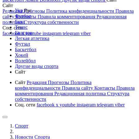
Сайт
Укр
Рус
Редакция
Прогнозы
Политика конфиденциальности
Правила
Футбол
сайту
Контакты
Правила комментирования
Редакционная
Бокс
политика
Структура собственности
Тенис
Соц. сети
Биатлон
facebook
x
youtube
instagram
telegram
viber
Легкая атлетика
Футзал
Баскетбол
Хокей
Волейбол
Другие виды спорта
Сайт
Сайт
Редакция
Прогнозы
Политика
конфиденциальности
Правила сайту
Контакты
Правила
комментирования
Редакционная политика
Структура
собственности
Соц. сети
facebook
x
youtube
instagram
telegram
viber
Спорт
Новости Cпорта