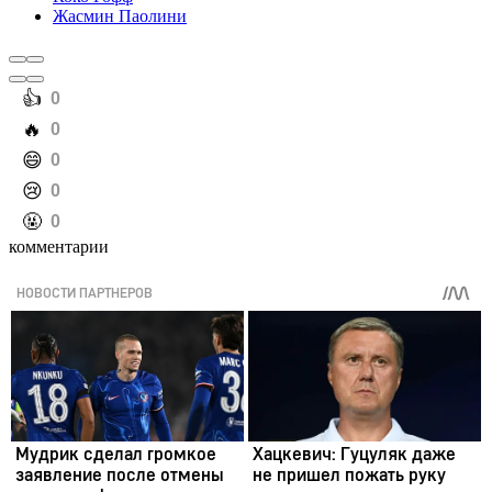
Жасмин Паолини
️👍
0
️🔥
0
️😄
0
️😢
0
️🤬
0
комментарии