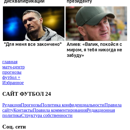
главная
матч-центр
прогнозы
футбол +
Избранное
САЙТ ФУТБОЛ 24
Редакция
Прогнозы
Политика конфиденциальности
Правила
сайту
Контакты
Правила комментирования
Редакционная
политика
Структура собственности
Соц. сети