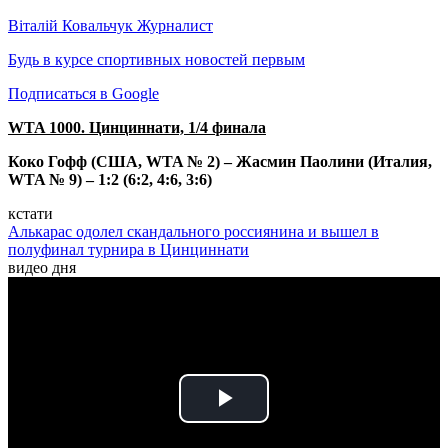
Віталій Ковальчук
Журналист
Будь в курсе спортивных новостей первым
Подписаться в Google
WTA 1000. Цинциннати, 1/4 финала
Коко Гофф (США, WTA № 2) – Жасмин Паолини (Италия,
WTA № 9) – 1:2 (6:2, 4:6, 3:6)
кстати
Алькарас одолел скандального россиянина и вышел в
полуфинал турнира в Цинциннати
видео дня
Play