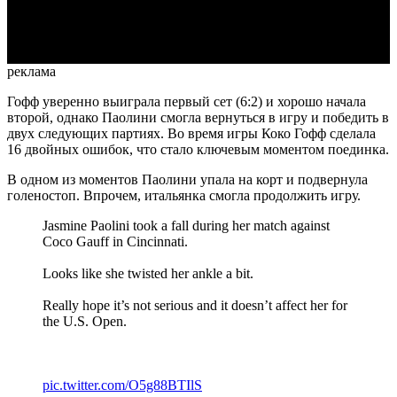
Video
реклама
Гофф уверенно выиграла первый сет (6:2) и хорошо начала
второй, однако Паолини смогла вернуться в игру и победить в
двух следующих партиях. Во время игры Коко Гофф сделала
16 двойных ошибок, что стало ключевым моментом поединка.
В одном из моментов Паолини упала на корт и подвернула
голеностоп. Впрочем, итальянка смогла продолжить игру.
Jasmine Paolini took a fall during her match against
Coco Gauff in Cincinnati.
Looks like she twisted her ankle a bit.
Really hope it’s not serious and it doesn’t affect her for
the U.S. Open.
pic.twitter.com/O5g88BTIlS