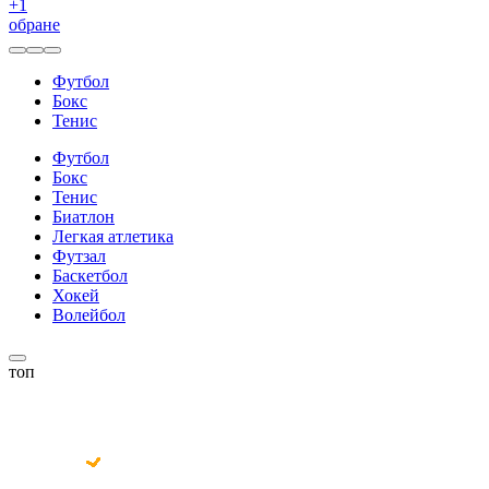
+
1
обране
Футбол
Бокс
Тенис
Футбол
Бокс
Тенис
Биатлон
Легкая атлетика
Футзал
Баскетбол
Хокей
Волейбол
топ