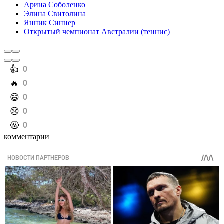
Арина Соболенко
Элина Свитолина
Янник Синнер
Открытый чемпионат Австралии (теннис)
️👍
0
️🔥
0
️😄
0
️😢
0
️🤬
0
комментарии