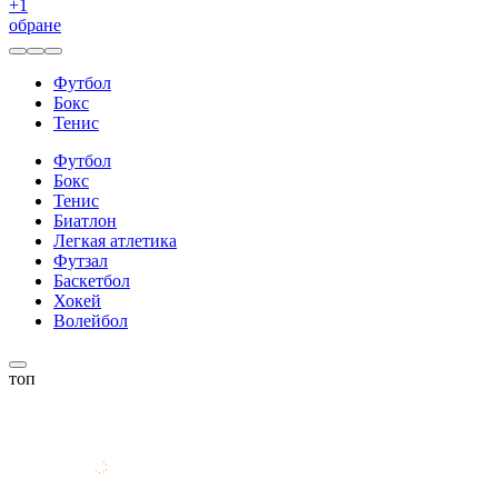
+
1
обране
Футбол
Бокс
Тенис
Футбол
Бокс
Тенис
Биатлон
Легкая атлетика
Футзал
Баскетбол
Хокей
Волейбол
топ