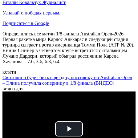
Віталій Ковальчук
Журналист
Узнавай о победах первым.
Подписаться в Google
Определились все матчи 1/8 финала Australian Open-2026.
Первая ракетка мира Карлос Алькарас в следующей стадии
турнира сыграет против американца Томми Пола (АТР № 20).
Янник Синнер в четвертом круге встретится с итальянцем
Лучано Дардери, который обыграл россиянина Карена
Хачанова – 7:6, 3:6, 6:3, 6:4.
кстати
Свитолина будет бить еще одну россиянку на Australian Open
– Элина получила соперницу в 1/8 финала (ВИДЕО)
видео дня
Play