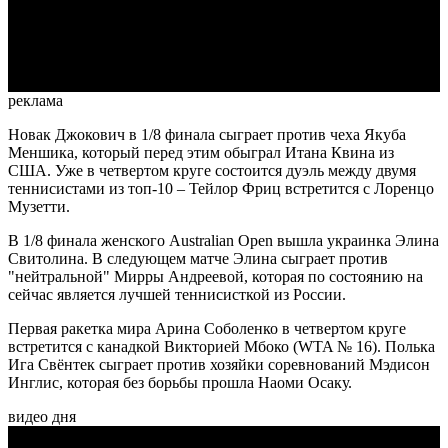
Video
реклама
Новак Джокович в 1/8 финала сыграет против чеха Якуба
Меншика, который перед этим обыграл Итана Квина из
США. Уже в четвертом круге состоится дуэль между двумя
теннисистами из топ-10 – Тейлор Фриц встретится с Лоренцо
Музетти.
В 1/8 финала женского Australian Open вышла украинка Элина
Свитолина. В следующем матче Элина сыграет против
"нейтральной" Мирры Андреевой, которая по состоянию на
сейчас является лучшей теннисисткой из России.
Первая ракетка мира Арина Соболенко в четвертом круге
встретится с канадкой Викторией Мбоко (WTA № 16). Полька
Ига Свёнтек сыграет против хозяйки соревнований Мэдисон
Инглис, которая без борьбы прошла Наоми Осаку.
видео дня