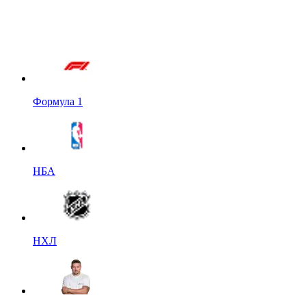
Формула 1
НБА
НХЛ