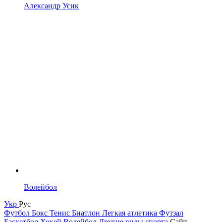
Александр Усик
Волейбол
Укр
Рус
Футбол
Бокс
Тенис
Биатлон
Легкая атлетика
Футзал
Баскетбол
Хокей
Волейбол
Другие виды спорта
Сайт