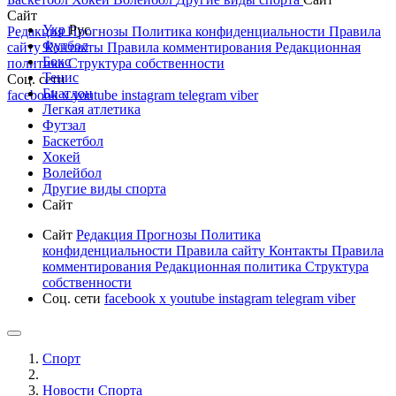
Сайт
Укр
Рус
Редакция
Прогнозы
Политика конфиденциальности
Правила
Футбол
сайту
Контакты
Правила комментирования
Редакционная
Бокс
политика
Структура собственности
Тенис
Соц. сети
Биатлон
facebook
x
youtube
instagram
telegram
viber
Легкая атлетика
Футзал
Баскетбол
Хокей
Волейбол
Другие виды спорта
Сайт
Сайт
Редакция
Прогнозы
Политика
конфиденциальности
Правила сайту
Контакты
Правила
комментирования
Редакционная политика
Структура
собственности
Соц. сети
facebook
x
youtube
instagram
telegram
viber
Спорт
Новости Cпорта