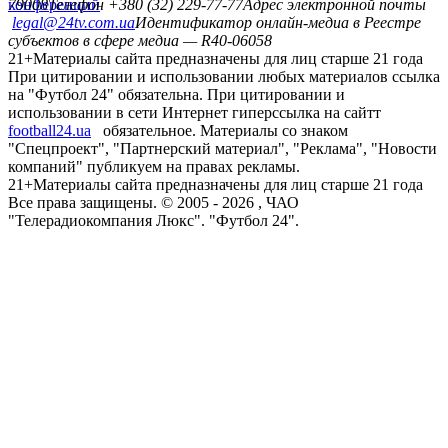
конференций
79008
Телефон +380 (32) 229-77-77
Адрес электронной почты
legal@24tv.com.ua
Идентификатор онлайн-медиа в Реестре
субъектов в сфере медиа — R40-06058
21+
Материалы сайта предназначены для лиц старше 21 года
При цитировании и использовании любых материалов ссылка
на "Футбол 24" обязательна. При цитировании и
использовании в сети Интернет гиперссылка на сайтт
football24.ua
обязательное. Материалы со знаком
"Спецпроект", "Партнерский материал", "Реклама", "Новости
компаний" публикуем на правах рекламы.
21+
Материалы сайта предназначены для лиц старше 21 года
Все права защищены. © 2005 -
2026
, ЧАО
"Телерадиокомпания Люкс". "Футбол 24".