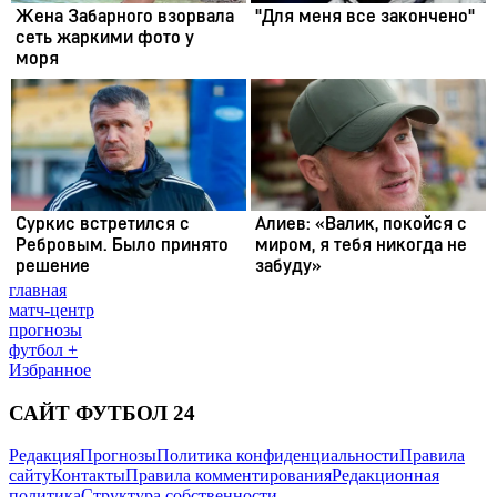
главная
матч-центр
прогнозы
футбол +
Избранное
САЙТ ФУТБОЛ 24
Редакция
Прогнозы
Политика конфиденциальности
Правила
сайту
Контакты
Правила комментирования
Редакционная
политика
Структура собственности