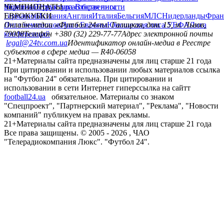
политика
Украина
ЧЕМПИОНАТЫ
Первая лига
Структура собственности
Вторая лига
Германия
ЕВРОКУБКИ
Испания
Англия
Италия
Бельгия
МЛС
Нидерланды
Фран
Лига чемпионов
Онлайн-медиа «Футбол 24»
Лига Европы
пл. Галицкая, дом. 15, м. Львов,
Юношеская лига УЕФА
Лига
конференций
79008
Телефон +380 (32) 229-77-77
Адрес электронной почты
legal@24tv.com.ua
Идентификатор онлайн-медиа в Реестре
субъектов в сфере медиа — R40-06058
21+
Материалы сайта предназначены для лиц старше 21 года
При цитировании и использовании любых материалов ссылка
на "Футбол 24" обязательна. При цитировании и
использовании в сети Интернет гиперссылка на сайтт
football24.ua
обязательное. Материалы со знаком
"Спецпроект", "Партнерский материал", "Реклама", "Новости
компаний" публикуем на правах рекламы.
21+
Материалы сайта предназначены для лиц старше 21 года
Все права защищены. © 2005 -
2026
, ЧАО
"Телерадиокомпания Люкс". "Футбол 24".