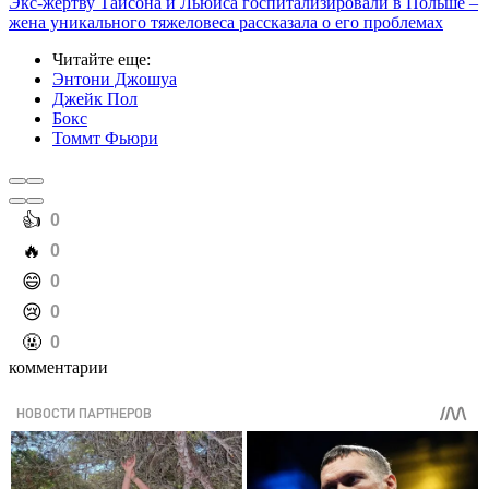
Экс-жертву Тайсона и Льюиса госпитализировали в Польше –
жена уникального тяжеловеса рассказала о его проблемах
Читайте еще
:
Энтони Джошуа
Джейк Пол
Бокс
Томмт Фьюри
️👍
0
️🔥
0
️😄
0
️😢
0
️🤬
0
комментарии