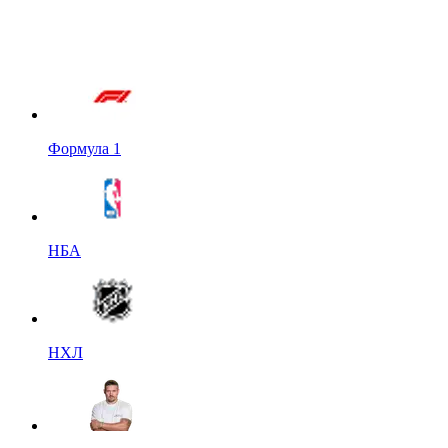
Формула 1
НБА
НХЛ