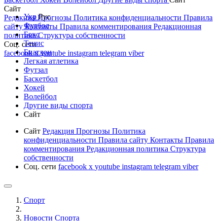
Сайт
Укр
Рус
Редакция
Прогнозы
Политика конфиденциальности
Правила
Футбол
сайту
Контакты
Правила комментирования
Редакционная
Бокс
политика
Структура собственности
Тенис
Соц. сети
Биатлон
facebook
x
youtube
instagram
telegram
viber
Легкая атлетика
Футзал
Баскетбол
Хокей
Волейбол
Другие виды спорта
Сайт
Сайт
Редакция
Прогнозы
Политика
конфиденциальности
Правила сайту
Контакты
Правила
комментирования
Редакционная политика
Структура
собственности
Соц. сети
facebook
x
youtube
instagram
telegram
viber
Спорт
Новости Cпорта