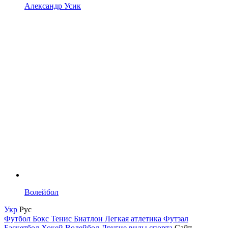
Александр Усик
Волейбол
Укр
Рус
Футбол
Бокс
Тенис
Биатлон
Легкая атлетика
Футзал
Баскетбол
Хокей
Волейбол
Другие виды спорта
Сайт