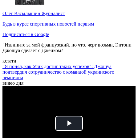
Олег Васылышин
Журналист
Будь в курсе спортивных новостей первым
Подписаться в Google
"Извините за мой французский, но что, черт возьми, Энтони
Джошуа сделает с Джейком?
кстати
"Я понял, как Усик достиг таких успехов": Джошуа
подтвердил сотрудничество с командой украинского
чемпиона
видео дня
Play