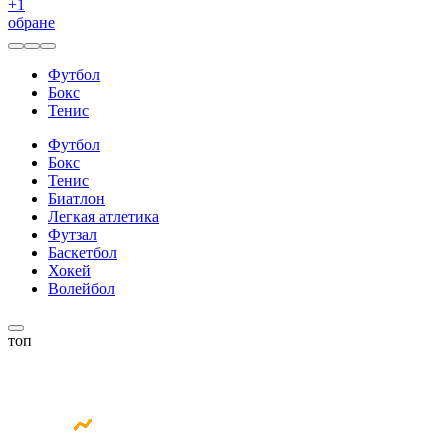
+
1
обране
Футбол
Бокс
Тенис
Футбол
Бокс
Тенис
Биатлон
Легкая атлетика
Футзал
Баскетбол
Хокей
Волейбол
топ