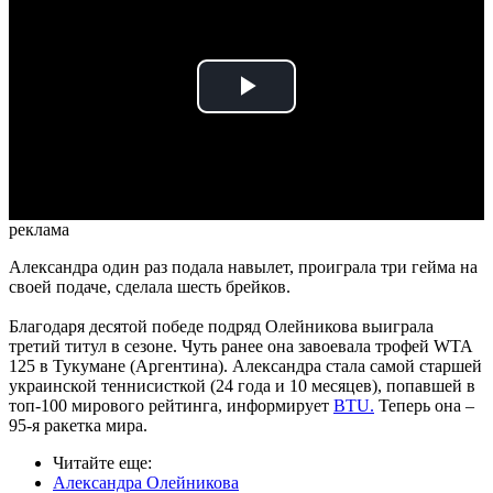
Play
Video
реклама
Александра один раз подала навылет, проиграла три гейма на
своей подаче, сделала шесть брейков.
Благодаря десятой победе подряд Олейникова выиграла
третий титул в сезоне. Чуть ранее она завоевала трофей WTA
125 в Тукумане (Аргентина). Александра стала самой старшей
украинской теннисисткой (24 года и 10 месяцев), попавшей в
топ-100 мирового рейтинга, информирует
BTU.
Теперь она –
95-я ракетка мира.
Читайте еще
:
Александра Олейникова