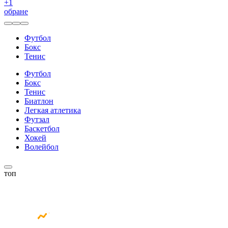
+
1
обране
Футбол
Бокс
Тенис
Футбол
Бокс
Тенис
Биатлон
Легкая атлетика
Футзал
Баскетбол
Хокей
Волейбол
топ