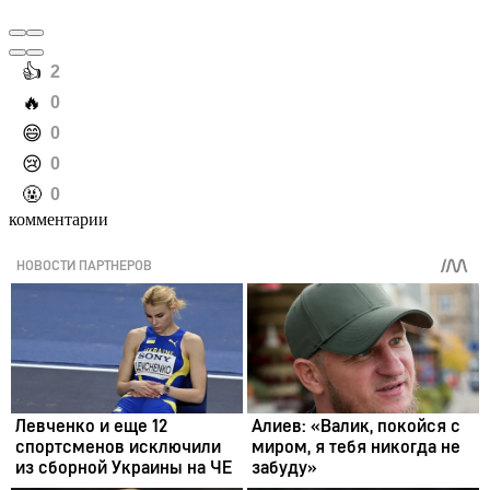
️👍
2
️🔥
0
️😄
0
️😢
0
️🤬
0
комментарии