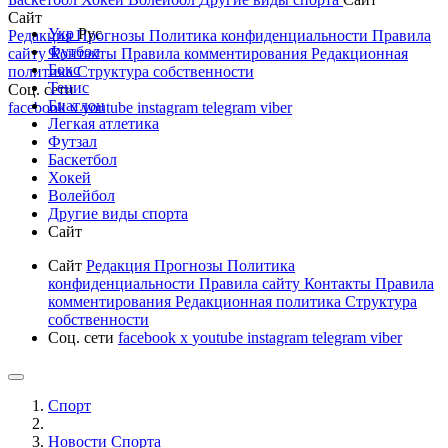
Сайт
Укр
Рус
Редакция
Прогнозы
Политика конфиденциальности
Правила
Футбол
сайту
Контакты
Правила комментирования
Редакционная
Бокс
политика
Структура собственности
Тенис
Соц. сети
Биатлон
facebook
x
youtube
instagram
telegram
viber
Легкая атлетика
Футзал
Баскетбол
Хокей
Волейбол
Другие виды спорта
Сайт
Сайт
Редакция
Прогнозы
Политика
конфиденциальности
Правила сайту
Контакты
Правила
комментирования
Редакционная политика
Структура
собственности
Соц. сети
facebook
x
youtube
instagram
telegram
viber
Спорт
Новости Cпорта