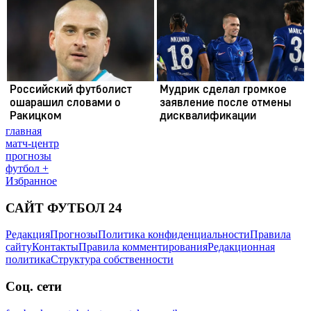
главная
матч-центр
прогнозы
футбол +
Избранное
САЙТ ФУТБОЛ 24
Редакция
Прогнозы
Политика конфиденциальности
Правила
сайту
Контакты
Правила комментирования
Редакционная
политика
Структура собственности
Соц. сети