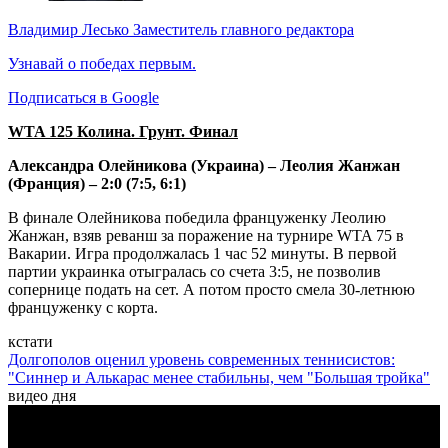
Владимир Лесько
Заместитель главного редактора
Узнавай о победах первым.
Подписаться в Google
WTA 125 Колина. Грунт. Финал
Александра Олейникова (Украина) – Леолия Жанжан
(Франция) – 2:0 (7:5, 6:1)
В финале Олейникова победила француженку Леолию
Жанжан, взяв реванш за поражение на турнире WTA 75 в
Вакарии. Игра продолжалась 1 час 52 минуты. В первой
партии украинка отыгралась со счета 3:5, не позволив
сопернице подать на сет. А потом просто смела 30-летнюю
француженку с корта.
кстати
Долгополов оценил уровень современных теннисистов:
"Синнер и Алькарас менее стабильны, чем "Большая тройка"
видео дня