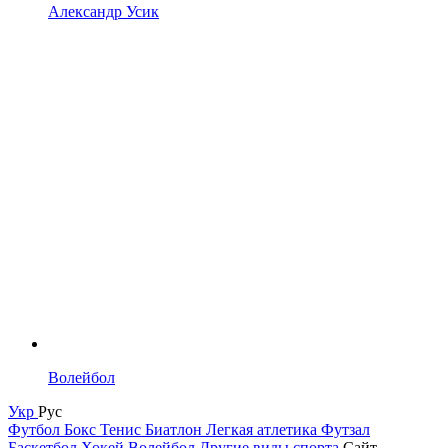
Александр Усик
Волейбол
Укр
Рус
Футбол
Бокс
Тенис
Биатлон
Легкая атлетика
Футзал
Баскетбол
Хокей
Волейбол
Другие виды спорта
Сайт