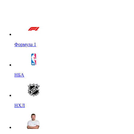
Формула 1
НБА
НХЛ