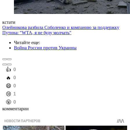
кстати
Олейникова разбила Соболенко и компанию за поддержку
Путина: "WTA, я не буду молчать"
Читайте еще
:
Война России против Украины
️👍
0
️🔥
0
️😄
0
️😢
1
️🤬
0
комментарии