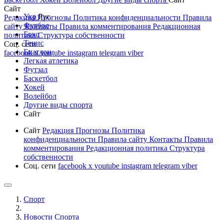
Сайт
Укр
Рус
Редакция
Прогнозы
Политика конфиденциальности
Правила
Футбол
сайту
Контакты
Правила комментирования
Редакционная
Бокс
политика
Структура собственности
Тенис
Соц. сети
Биатлон
facebook
x
youtube
instagram
telegram
viber
Легкая атлетика
Футзал
Баскетбол
Хокей
Волейбол
Другие виды спорта
Сайт
Сайт
Редакция
Прогнозы
Политика
конфиденциальности
Правила сайту
Контакты
Правила
комментирования
Редакционная политика
Структура
собственности
Соц. сети
facebook
x
youtube
instagram
telegram
viber
Спорт
Новости Cпорта