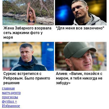
главная
матч-центр
прогнозы
футбол +
Избранное