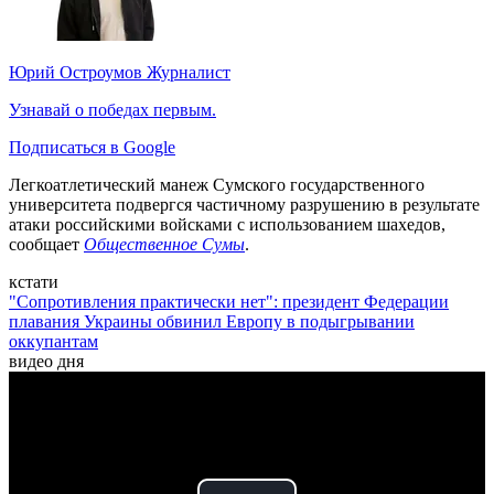
Юрий Остроумов
Журналист
Узнавай о победах первым.
Подписаться в Google
Легкоатлетический манеж Сумского государственного
университета подвергся частичному разрушению в результате
атаки российскими войсками с использованием шахедов,
сообщает
Общественное Сумы
.
кстати
"Сопротивления практически нет": президент Федерации
плавания Украины обвинил Европу в подыгрывании
оккупантам
видео дня