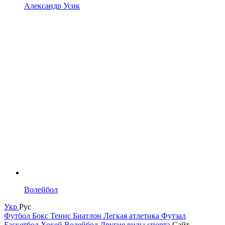
Александр Усик
Волейбол
Укр
Рус
Футбол
Бокс
Тенис
Биатлон
Легкая атлетика
Футзал
Баскетбол
Хокей
Волейбол
Другие виды спорта
Сайт