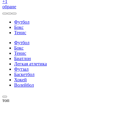
+
1
обране
Футбол
Бокс
Тенис
Футбол
Бокс
Тенис
Биатлон
Легкая атлетика
Футзал
Баскетбол
Хокей
Волейбол
топ