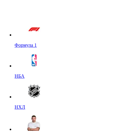
Формула 1
НБА
НХЛ