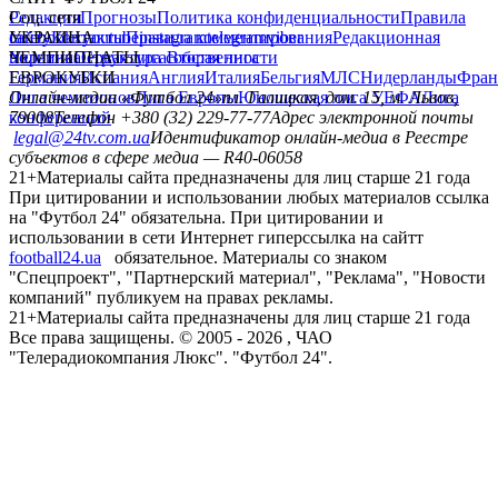
Редакция
Соц. сети
Прогнозы
Политика конфиденциальности
Правила
сайту
facebook
УКРАИНА
Контакты
x
youtube
Правила комментирования
instagram
telegram
viber
Редакционная
политика
Украина
ЧЕМПИОНАТЫ
Первая лига
Структура собственности
Вторая лига
Германия
ЕВРОКУБКИ
Испания
Англия
Италия
Бельгия
МЛС
Нидерланды
Фран
Лига чемпионов
Онлайн-медиа «Футбол 24»
Лига Европы
пл. Галицкая, дом. 15, м. Львов,
Юношеская лига УЕФА
Лига
конференций
79008
Телефон +380 (32) 229-77-77
Адрес электронной почты
legal@24tv.com.ua
Идентификатор онлайн-медиа в Реестре
субъектов в сфере медиа — R40-06058
21+
Материалы сайта предназначены для лиц старше 21 года
При цитировании и использовании любых материалов ссылка
на "Футбол 24" обязательна. При цитировании и
использовании в сети Интернет гиперссылка на сайтт
football24.ua
обязательное. Материалы со знаком
"Спецпроект", "Партнерский материал", "Реклама", "Новости
компаний" публикуем на правах рекламы.
21+
Материалы сайта предназначены для лиц старше 21 года
Все права защищены. © 2005 -
2026
, ЧАО
"Телерадиокомпания Люкс". "Футбол 24".