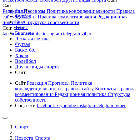
Сайт
Укр
Рус
Редакция
Прогнозы
Политика конфиденциальности
Правила
Футбол
сайту
Контакты
Правила комментирования
Редакционная
Бокс
политика
Структура собственности
Тенис
Соц. сети
Биатлон
facebook
x
youtube
instagram
telegram
viber
Легкая атлетика
Футзал
Баскетбол
Хокей
Волейбол
Другие виды спорта
Сайт
Сайт
Редакция
Прогнозы
Политика
конфиденциальности
Правила сайту
Контакты
Правила
комментирования
Редакционная политика
Структура
собственности
Соц. сети
facebook
x
youtube
instagram
telegram
viber
Спорт
Новости Cпорта