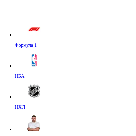
Формула 1
НБА
НХЛ