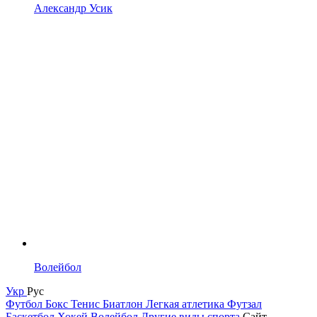
Александр Усик
Волейбол
Укр
Рус
Футбол
Бокс
Тенис
Биатлон
Легкая атлетика
Футзал
Баскетбол
Хокей
Волейбол
Другие виды спорта
Сайт