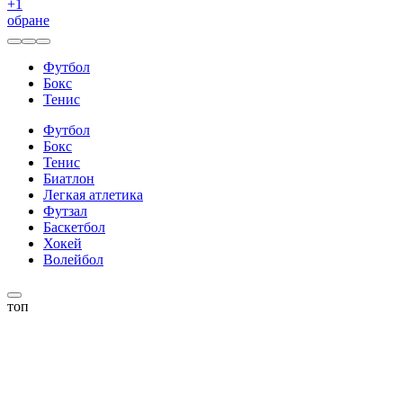
+
1
обране
Футбол
Бокс
Тенис
Футбол
Бокс
Тенис
Биатлон
Легкая атлетика
Футзал
Баскетбол
Хокей
Волейбол
топ