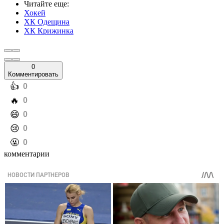
Читайте еще
:
Хокей
ХК Одещина
ХК Крижинка
0
Комментировать
️👍
0
️🔥
0
️😄
0
️😢
0
️🤬
0
комментарии