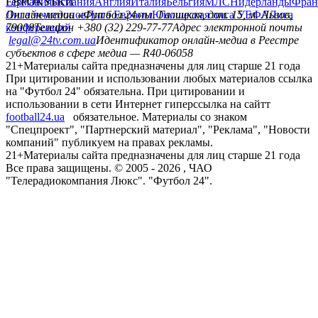
Германия
ЕВРОКУБКИ
Испания
Англия
Италия
Бельгия
МЛС
Нидерланды
Фран
Лига чемпионов
Онлайн-медиа «Футбол 24»
Лига Европы
пл. Галицкая, дом. 15, м. Львов,
Юношеская лига УЕФА
Лига
конференций
79008
Телефон +380 (32) 229-77-77
Адрес электронной почты
legal@24tv.com.ua
Идентификатор онлайн-медиа в Реестре
субъектов в сфере медиа — R40-06058
21+
Материалы сайта предназначены для лиц старше 21 года
При цитировании и использовании любых материалов ссылка
на "Футбол 24" обязательна. При цитировании и
использовании в сети Интернет гиперссылка на сайтт
football24.ua
обязательное. Материалы со знаком
"Спецпроект", "Партнерский материал", "Реклама", "Новости
компаний" публикуем на правах рекламы.
21+
Материалы сайта предназначены для лиц старше 21 года
Все права защищены. © 2005 -
2026
, ЧАО
"Телерадиокомпания Люкс". "Футбол 24".