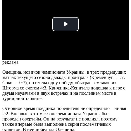
Play
Video
реклама
Одещина, новичок чемпионата Украины, в трех предыдущих
матчах текущего сезона дважды проиграла (Кременчуг – 1:7,
Сокол – 0:7), но имела одну победу, обыграв земляков из
Шторма со счетом 4:3. Крижинка-Кепиталз подошла к игре с
двумя неудачами в двух встречах и на последнем месте в
турнирной таблице.
Основное время поединка победителя не определило – ничья
2:2. Впервые в этом сезоне чемпионата Украины был
проведен овертайм. Он на результат не повлиял, поэтому
также впервые была выполнена серия послематчевых
буллитов. В ней победила Одещина.