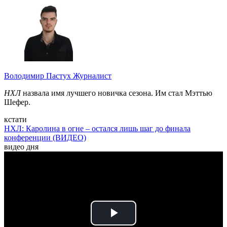
Володимир Пастух
Журналист
НХЛ
назвала имя лучшего новичка сезона. Им стал Мэттью
Шефер.
кстати
НХЛ: Каролина в огне – остался лишь шаг до финала
конференции (ВИДЕО)
видео дня
Play