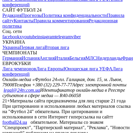
конференций
САЙТ ФУТБОЛ 24
Редакция
Прогнозы
Политика конфиденциальности
Правила
сайту
Контакты
Правила комментирования
Редакционная
политика
Соц. сети
facebook
x
youtube
instagram
telegram
viber
УКРАИНА
Украина
Первая лига
Вторая лига
ЧЕМПИОНАТЫ
Германия
Испания
Англия
Италия
Бельгия
МЛС
Нидерланды
Фран
ЕВРОКУБКИ
Лига чемпионов
Лига Европы
Юношеская лига УЕФА
Лига
конференций
Онлайн-медиа «Футбол 24»
пл. Галицкая, дом. 15, м. Львов,
79008
Телефон +380 (32) 229-77-77
Адрес электронной почты
legal@24tv.com.ua
Идентификатор онлайн-медиа в Реестре
субъектов в сфере медиа — R40-06058
21+
Материалы сайта предназначены для лиц старше 21 года
При цитировании и использовании любых материалов ссылка
на "Футбол 24" обязательна. При цитировании и
использовании в сети Интернет гиперссылка на сайтт
football24.ua
обязательное. Материалы со знаком
"Спецпроект", "Партнерский материал", "Реклама", "Новости
компаний" публикуем на правах рекламы.