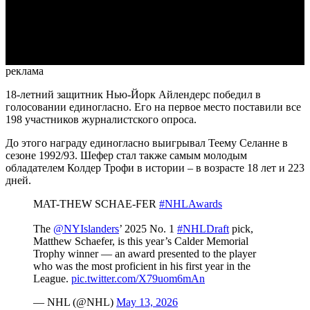
Video
реклама
18-летний защитник Нью-Йорк Айлендерс победил в
голосовании единогласно. Его на первое место поставили все
198 участников журналистского опроса.
До этого награду единогласно выигрывал Теему Селанне в
сезоне 1992/93. Шефер стал также самым молодым
обладателем Колдер Трофи в истории – в возрасте 18 лет и 223
дней.
MAT-THEW SCHAE-FER
#NHLAwards
The
@NYIslanders
’ 2025 No. 1
#NHLDraft
pick,
Matthew Schaefer, is this year’s Calder Memorial
Trophy winner — an award presented to the player
who was the most proficient in his first year in the
League.
pic.twitter.com/X79uom6mAn
— NHL (@NHL)
May 13, 2026