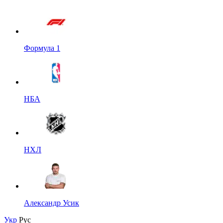
Формула 1
НБА
НХЛ
Александр Усик
Укр
Рус