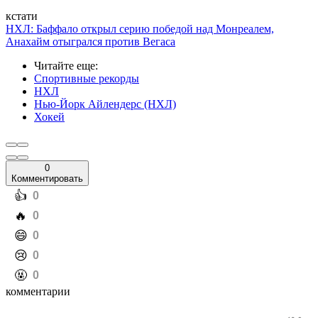
кстати
НХЛ: Баффало открыл серию победой над Монреалем,
Анахайм отыгрался против Вегаса
Читайте еще
:
Спортивные рекорды
НХЛ
Нью-Йорк Айлендерс (НХЛ)
Хокей
0
Комментировать
️👍
0
️🔥
0
️😄
0
️😢
0
️🤬
0
комментарии