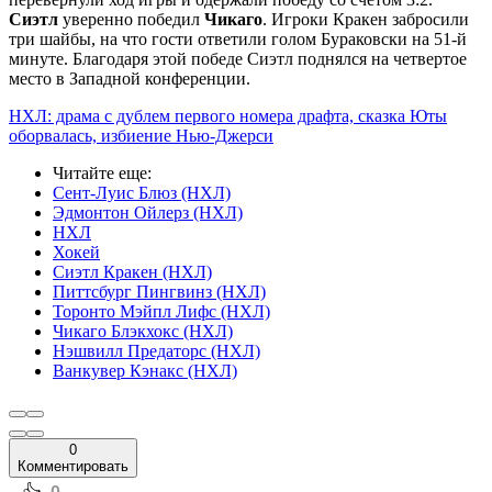
Сиэтл
уверенно победил
Чикаго
. Игроки Кракен забросили
три шайбы, на что гости ответили голом Бураковски на 51-й
минуте. Благодаря этой победе Сиэтл поднялся на четвертое
место в Западной конференции.
НХЛ: драма с дублем первого номера драфта, сказка Юты
оборвалась, избиение Нью-Джерси
Читайте еще
:
Сент-Луис Блюз (НХЛ)
Эдмонтон Ойлерз (НХЛ)
НХЛ
Хокей
Сиэтл Кракен (НХЛ)
Питтсбург Пингвинз (НХЛ)
Торонто Мэйпл Лифс (НХЛ)
Чикаго Блэкхокс (НХЛ)
Нэшвилл Предаторс (НХЛ)
Ванкувер Кэнакс (НХЛ)
0
Комментировать