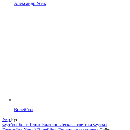
Александр Усик
Волейбол
Укр
Рус
Футбол
Бокс
Тенис
Биатлон
Легкая атлетика
Футзал
Баскетбол
Хокей
Волейбол
Другие виды спорта
Сайт