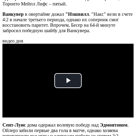
Торонто Мейпл Лифс – пятый.
Ванкувер
в овертайме дожал
"Нэшвилл
. "Накс" вели в счете
4:2 в начале третьего периода, однако их соперник смог
восстановить паритет. Впрочем, Бесер на 64-й минуте
забросил победную шайбу для Ванкувера.
видео дня
Play
Video
Сент-Луис
дома одержал волевую победу над
Эдмонтоном
.
Ойлерз забили первые два гола в матче, однако хозяева
перевернули ход игры и одержали победу со счетом 3:2.