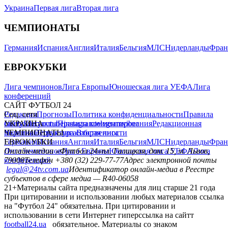
Украина
Первая лига
Вторая лига
ЧЕМПИОНАТЫ
Германия
Испания
Англия
Италия
Бельгия
МЛС
Нидерланды
Фран
ЕВРОКУБКИ
Лига чемпионов
Лига Европы
Юношеская лига УЕФА
Лига
конференций
САЙТ ФУТБОЛ 24
Редакция
Соц. сети
Прогнозы
Политика конфиденциальности
Правила
сайту
facebook
УКРАИНА
Контакты
x
youtube
Правила комментирования
instagram
telegram
viber
Редакционная
политика
Украина
ЧЕМПИОНАТЫ
Первая лига
Структура собственности
Вторая лига
Германия
ЕВРОКУБКИ
Испания
Англия
Италия
Бельгия
МЛС
Нидерланды
Фран
Лига чемпионов
Онлайн-медиа «Футбол 24»
Лига Европы
пл. Галицкая, дом. 15, м. Львов,
Юношеская лига УЕФА
Лига
конференций
79008
Телефон +380 (32) 229-77-77
Адрес электронной почты
legal@24tv.com.ua
Идентификатор онлайн-медиа в Реестре
субъектов в сфере медиа — R40-06058
21+
Материалы сайта предназначены для лиц старше 21 года
При цитировании и использовании любых материалов ссылка
на "Футбол 24" обязательна. При цитировании и
использовании в сети Интернет гиперссылка на сайтт
football24.ua
обязательное. Материалы со знаком