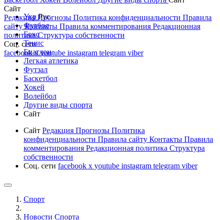
Сайт
Укр
Рус
Редакция
Прогнозы
Политика конфиденциальности
Правила
Футбол
сайту
Контакты
Правила комментирования
Редакционная
Бокс
политика
Структура собственности
Тенис
Соц. сети
Биатлон
facebook
x
youtube
instagram
telegram
viber
Легкая атлетика
Футзал
Баскетбол
Хокей
Волейбол
Другие виды спорта
Сайт
Сайт
Редакция
Прогнозы
Политика
конфиденциальности
Правила сайту
Контакты
Правила
комментирования
Редакционная политика
Структура
собственности
Соц. сети
facebook
x
youtube
instagram
telegram
viber
Спорт
Новости Cпорта