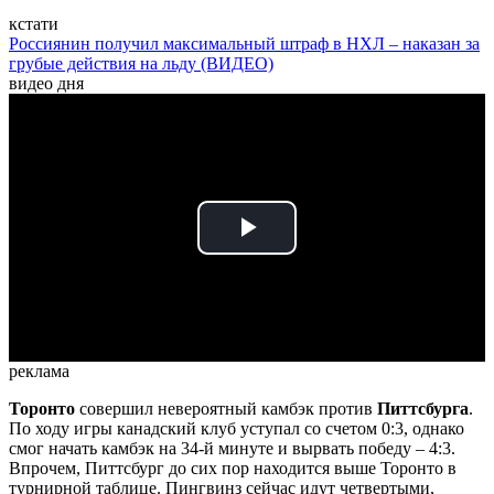
кстати
Россиянин получил максимальный штраф в НХЛ – наказан за
грубые действия на льду (ВИДЕО)
видео дня
Play
Video
реклама
Торонто
совершил невероятный камбэк против
Питтсбурга
.
По ходу игры канадский клуб уступал со счетом 0:3, однако
смог начать камбэк на 34-й минуте и вырвать победу – 4:3.
Впрочем, Питтсбург до сих пор находится выше Торонто в
турнирной таблице. Пингвинз сейчас идут четвертыми,