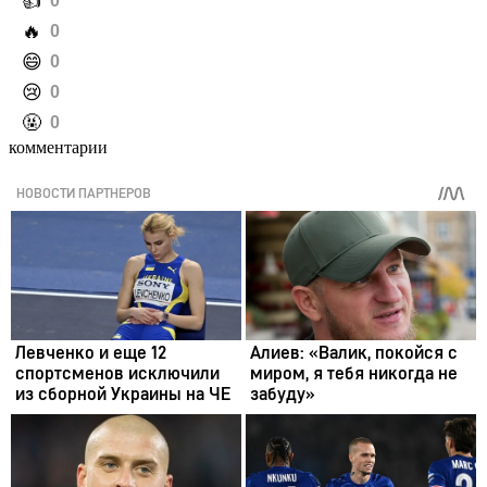
️👍
0
️🔥
0
️😄
0
️😢
0
️🤬
0
комментарии