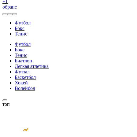
+
1
обране
Футбол
Бокс
Тенис
Футбол
Бокс
Тенис
Биатлон
Легкая атлетика
Футзал
Баскетбол
Хокей
Волейбол
топ