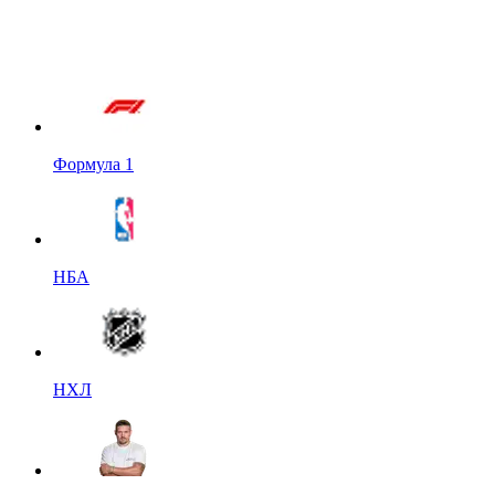
Формула 1
НБА
НХЛ