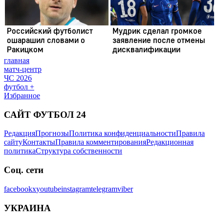
главная
матч-центр
ЧС 2026
футбол +
Избранное
САЙТ ФУТБОЛ 24
Редакция
Прогнозы
Политика конфиденциальности
Правила
сайту
Контакты
Правила комментирования
Редакционная
политика
Структура собственности
Соц. сети
facebook
x
youtube
instagram
telegram
viber
УКРАИНА