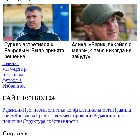
главная
матч-центр
прогнозы
футбол +
Избранное
САЙТ ФУТБОЛ 24
Редакция
Прогнозы
Политика конфиденциальности
Правила
сайту
Контакты
Правила комментирования
Редакционная
политика
Структура собственности
Соц. сети