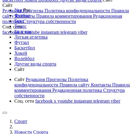
Сайт
Укр
Рус
Редакция
Прогнозы
Политика конфиденциальности
Правила
Футбол
сайту
Контакты
Правила комментирования
Редакционная
Бокс
политика
Структура собственности
Тенис
Соц. сети
Биатлон
facebook
x
youtube
instagram
telegram
viber
Легкая атлетика
Футзал
Баскетбол
Хокей
Волейбол
Другие виды спорта
Сайт
Сайт
Редакция
Прогнозы
Политика
конфиденциальности
Правила сайту
Контакты
Правила
комментирования
Редакционная политика
Структура
собственности
Соц. сети
facebook
x
youtube
instagram
telegram
viber
Спорт
Новости Cпорта