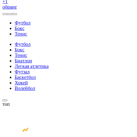
+
1
обране
Футбол
Бокс
Тенис
Футбол
Бокс
Тенис
Биатлон
Легкая атлетика
Футзал
Баскетбол
Хокей
Волейбол
топ