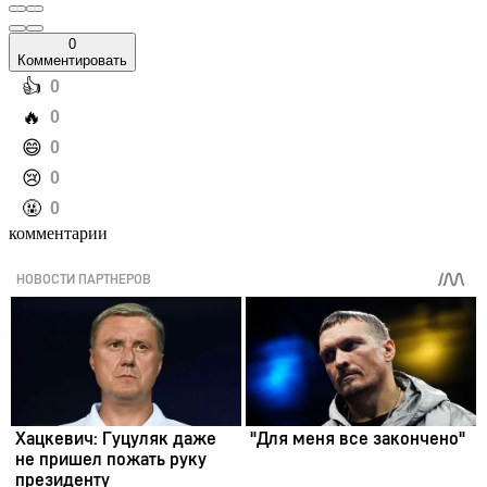
0
Комментировать
️👍
0
️🔥
0
️😄
0
️😢
0
️🤬
0
комментарии