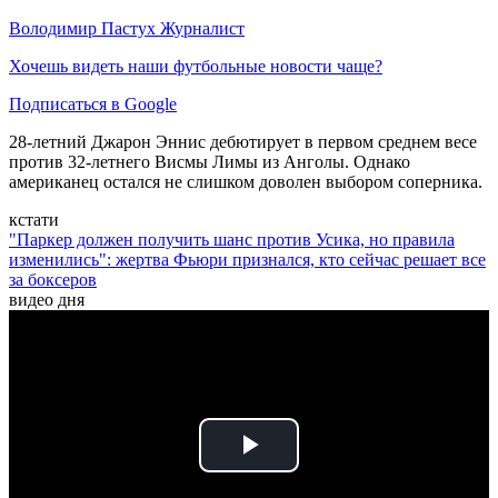
Володимир Пастух
Журналист
Хочешь видеть наши футбольные новости чаще?
Подписаться в Google
28-летний Джарон Эннис дебютирует в первом среднем весе
против 32-летнего Висмы Лимы из Анголы. Однако
американец остался не слишком доволен выбором соперника.
кстати
"Паркер должен получить шанс против Усика, но правила
изменились": жертва Фьюри признался, кто сейчас решает все
за боксеров
видео дня
Play