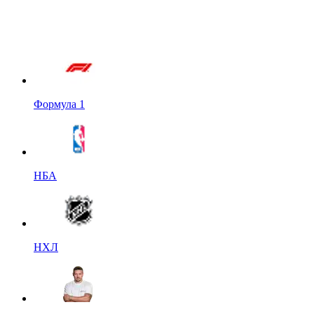
Формула 1
НБА
НХЛ