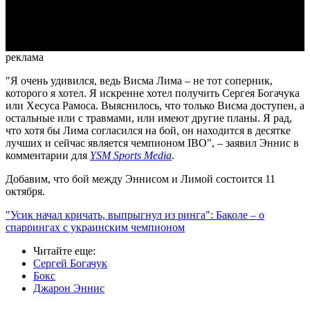
Video
реклама
"Я очень удивился, ведь Висма Лима – не тот соперник,
которого я хотел. Я искренне хотел получить Сергея Богачука
или Хесуса Рамоса. Выяснилось, что только Висма доступен, а
остальные или с травмами, или имеют другие планы. Я рад,
что хотя бы Лима согласился на бой, он находится в десятке
лучших и сейчас является чемпионом IBO", – заявил Эннис в
комментарии для
YSM Sports Media
.
Добавим, что бой между Эннисом и Лимой состоится 11
октября.
"Усик начал кричать, выпрыгнул из ринга": Баколе – о
спаррингах с украинским чемпионом
Читайте еще
:
Сергей Богачук
Бокс
Джарон Эннис