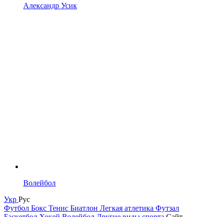
Александр Усик
Волейбол
Укр
Рус
Футбол
Бокс
Тенис
Биатлон
Легкая атлетика
Футзал
Баскетбол
Хокей
Волейбол
Другие виды спорта
Сайт