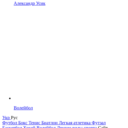
Александр Усик
Волейбол
Укр
Рус
Футбол
Бокс
Тенис
Биатлон
Легкая атлетика
Футзал
Баскетбол
Хокей
Волейбол
Другие виды спорта
Сайт