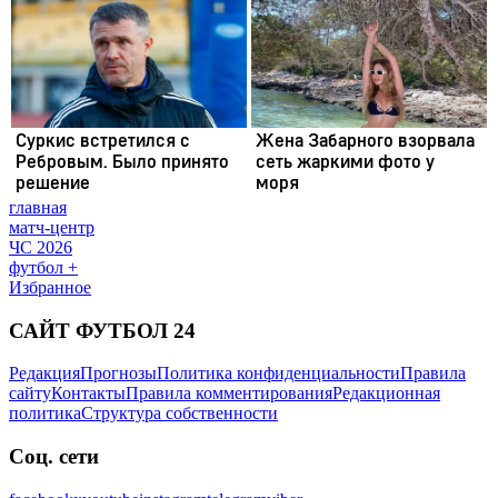
главная
матч-центр
ЧС 2026
футбол +
Избранное
САЙТ ФУТБОЛ 24
Редакция
Прогнозы
Политика конфиденциальности
Правила
сайту
Контакты
Правила комментирования
Редакционная
политика
Структура собственности
Соц. сети