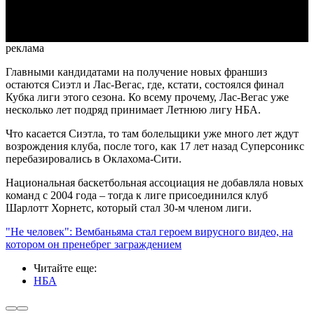
Video
реклама
Главными кандидатами на получение новых франшиз
остаются Сиэтл и Лас-Вегас, где, кстати, состоялся финал
Кубка лиги этого сезона. Ко всему прочему, Лас-Вегас уже
несколько лет подряд принимает Летнюю лигу НБА.
Что касается Сиэтла, то там болельщики уже много лет ждут
возрождения клуба, после того, как 17 лет назад Суперсоникс
перебазировались в Оклахома-Сити.
Национальная баскетбольная ассоциация не добавляла новых
команд с 2004 года – тогда к лиге присоединился клуб
Шарлотт Хорнетс, который стал 30-м членом лиги.
"Не человек": Вембаньяма стал героем вирусного видео, на
котором он пренебрег заграждением
Читайте еще
:
НБА