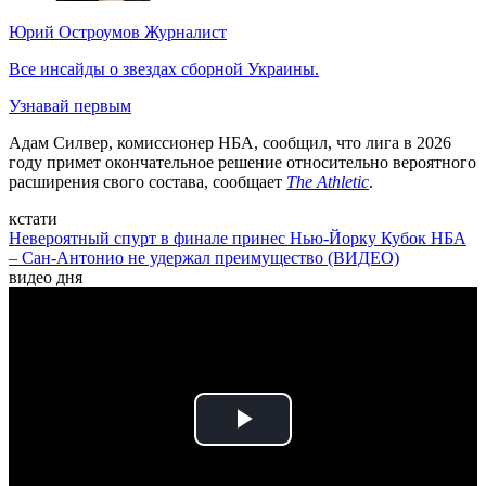
Юрий Остроумов
Журналист
Все инсайды о звездах сборной Украины.
Узнавай первым
Адам Силвер, комиссионер НБА, сообщил, что лига в 2026
году примет окончательное решение относительно вероятного
расширения свого состава, сообщает
The Athletic
.
кстати
Невероятный спурт в финале принес Нью-Йорку Кубок НБА
– Сан-Антонио не удержал преимущество (ВИДЕО)
видео дня
Play