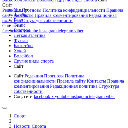
Сайт
Укр
Рус
Редакция
Прогнозы
Политика конфиденциальности
Правила
Футбол
сайту
Контакты
Правила комментирования
Редакционная
Бокс
политика
Структура собственности
Тенис
Соц. сети
Биатлон
facebook
x
youtube
instagram
telegram
viber
Легкая атлетика
Футзал
Баскетбол
Хокей
Волейбол
Другие виды спорта
Сайт
Сайт
Редакция
Прогнозы
Политика
конфиденциальности
Правила сайту
Контакты
Правила
комментирования
Редакционная политика
Структура
собственности
Соц. сети
facebook
x
youtube
instagram
telegram
viber
Спорт
Новости Cпорта