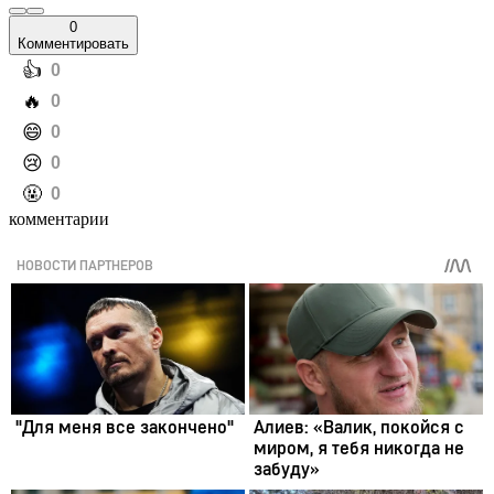
0
Комментировать
️👍
0
️🔥
0
️😄
0
️😢
0
️🤬
0
комментарии