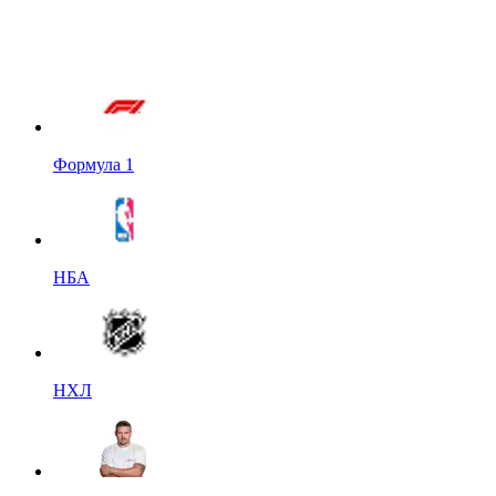
Формула 1
НБА
НХЛ