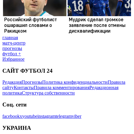
главная
матч-центр
прогнозы
футбол +
Избранное
САЙТ ФУТБОЛ 24
Редакция
Прогнозы
Политика конфиденциальности
Правила
сайту
Контакты
Правила комментирования
Редакционная
политика
Структура собственности
Соц. сети
facebook
x
youtube
instagram
telegram
viber
УКРАИНА