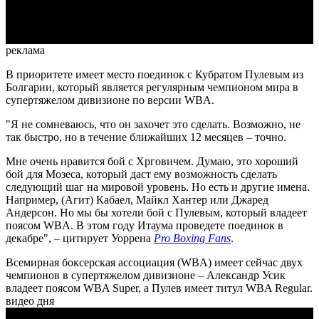
Video
реклама
В приоритете имеет место поединок с Кубратом Пулевым из
Болгарии, который является регулярным чемпионом мира в
супертяжелом дивизионе по версии WBA.
"Я не сомневаюсь, что он захочет это сделать. Возможно, не
так быстро, но в течение ближайших 12 месяцев
–
точно.
Мне очень нравится бой с Хрговичем. Думаю, это хороший
бой для Мозеса, который даст ему возможность сделать
следующий шаг на мировой уровень. Но есть и другие имена.
Например, (Агит) Кабаел, Майкл Хантер или Джаред
Андерсон. Но мы бы хотели бой с Пулевым, который владеет
поясом WBA. В этом году Итаума проведете поединок в
декабре",
–
цитирует Уоррена
Pro Boxing Fans
.
Всемирная боксерская ассоциация (WBA) имеет сейчас двух
чемпионов в супертяжелом дивизионе
–
Александр Усик
владеет поясом WBA Super, а Пулев имеет титул WBA Regular.
видео дня