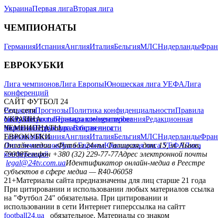
Украина
Первая лига
Вторая лига
ЧЕМПИОНАТЫ
Германия
Испания
Англия
Италия
Бельгия
МЛС
Нидерланды
Фран
ЕВРОКУБКИ
Лига чемпионов
Лига Европы
Юношеская лига УЕФА
Лига
конференций
САЙТ ФУТБОЛ 24
Редакция
Соц. сети
Прогнозы
Политика конфиденциальности
Правила
сайту
facebook
УКРАИНА
Контакты
x
youtube
Правила комментирования
instagram
telegram
viber
Редакционная
политика
Украина
ЧЕМПИОНАТЫ
Первая лига
Структура собственности
Вторая лига
Германия
ЕВРОКУБКИ
Испания
Англия
Италия
Бельгия
МЛС
Нидерланды
Фран
Лига чемпионов
Онлайн-медиа «Футбол 24»
Лига Европы
пл. Галицкая, дом. 15, м. Львов,
Юношеская лига УЕФА
Лига
конференций
79008
Телефон +380 (32) 229-77-77
Адрес электронной почты
legal@24tv.com.ua
Идентификатор онлайн-медиа в Реестре
субъектов в сфере медиа — R40-06058
21+
Материалы сайта предназначены для лиц старше 21 года
При цитировании и использовании любых материалов ссылка
на "Футбол 24" обязательна. При цитировании и
использовании в сети Интернет гиперссылка на сайтт
football24.ua
обязательное. Материалы со знаком