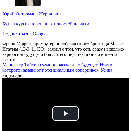
Юрий Остроумов
Журналист
Будь в курсе спортивных новостей первым
Подписаться в Google
Фрэнк Уоррен, промоутер непобежденного британца Мозеса
Итаумы (13-0, 11 КО), заявил о том, что есть сразу несколько
вариантов будущего боя для его перспективного клиента.
кстати
Менеджер Тайсона Фьюри рассказал о будущем Итаумы,
которого называют потенциальным соперником Усика
видео дня
Play