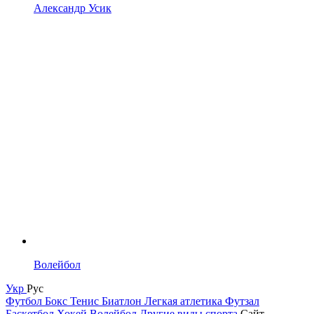
Александр Усик
Волейбол
Укр
Рус
Футбол
Бокс
Тенис
Биатлон
Легкая атлетика
Футзал
Баскетбол
Хокей
Волейбол
Другие виды спорта
Сайт