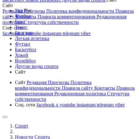
Сайт
Укр
Рус
Редакция
Прогнозы
Политика конфиденциальности
Правила
Футбол
сайту
Контакты
Правила комментирования
Редакционная
Бокс
политика
Структура собственности
Тенис
Соц. сети
Биатлон
facebook
x
youtube
instagram
telegram
viber
Легкая атлетика
Футзал
Баскетбол
Хокей
Волейбол
Другие виды спорта
Сайт
Сайт
Редакция
Прогнозы
Политика
конфиденциальности
Правила сайту
Контакты
Правила
комментирования
Редакционная политика
Структура
собственности
Соц. сети
facebook
x
youtube
instagram
telegram
viber
Спорт
Новости Cпорта