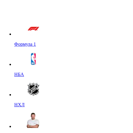
Формула 1
НБА
НХЛ