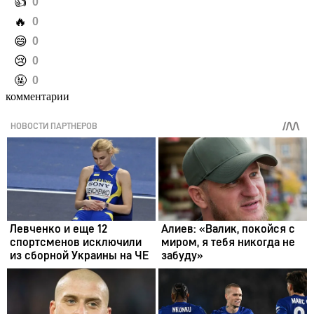
️👍
0
️🔥
0
️😄
0
️😢
0
️🤬
0
комментарии