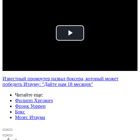
Play
Video
Известный промоутер назвал боксера, который может
победить Итауму: "Дайте нам 18 месяцев"
Читайте еще
:
Филипп Хргович
Фрэнк Уоррен
Бокс
Мозес Итаума