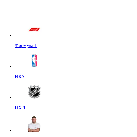
Формула 1
НБА
НХЛ