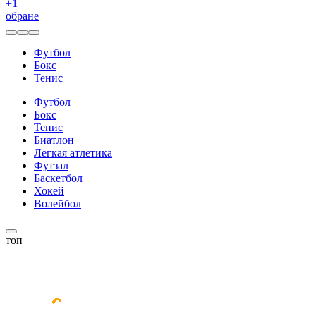
+
1
обране
Футбол
Бокс
Тенис
Футбол
Бокс
Тенис
Биатлон
Легкая атлетика
Футзал
Баскетбол
Хокей
Волейбол
топ