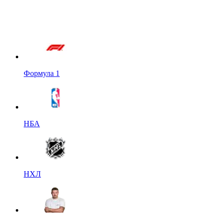
Формула 1
НБА
НХЛ