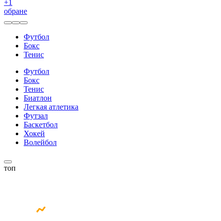
+
1
обране
Футбол
Бокс
Тенис
Футбол
Бокс
Тенис
Биатлон
Легкая атлетика
Футзал
Баскетбол
Хокей
Волейбол
топ