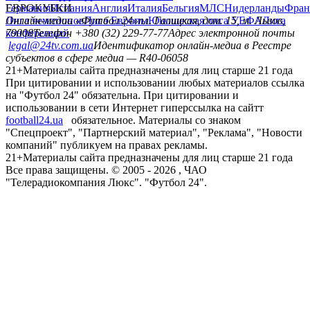
Германия
ЕВРОКУБКИ
Испания
Англия
Италия
Бельгия
МЛС
Нидерланды
Фран
Лига чемпионов
Онлайн-медиа «Футбол 24»
Лига Европы
пл. Галицкая, дом. 15, м. Львов,
Юношеская лига УЕФА
Лига
конференций
79008
Телефон +380 (32) 229-77-77
Адрес электронной почты
legal@24tv.com.ua
Идентификатор онлайн-медиа в Реестре
субъектов в сфере медиа — R40-06058
21+
Материалы сайта предназначены для лиц старше 21 года
При цитировании и использовании любых материалов ссылка
на "Футбол 24" обязательна. При цитировании и
использовании в сети Интернет гиперссылка на сайтт
football24.ua
обязательное. Материалы со знаком
"Спецпроект", "Партнерский материал", "Реклама", "Новости
компаний" публикуем на правах рекламы.
21+
Материалы сайта предназначены для лиц старше 21 года
Все права защищены. © 2005 -
2026
, ЧАО
"Телерадиокомпания Люкс". "Футбол 24".