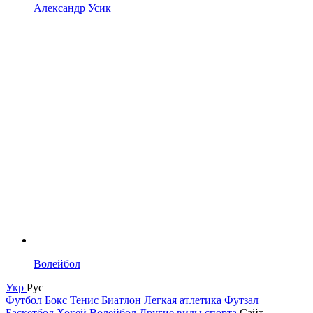
Александр Усик
Волейбол
Укр
Рус
Футбол
Бокс
Тенис
Биатлон
Легкая атлетика
Футзал
Баскетбол
Хокей
Волейбол
Другие виды спорта
Сайт