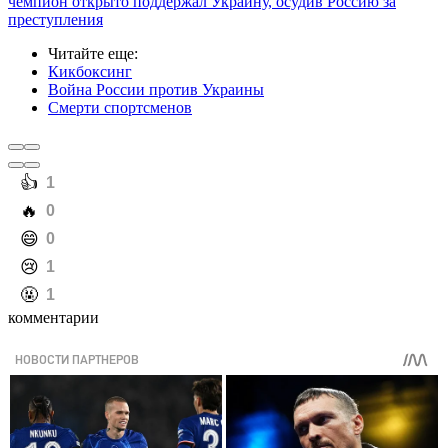
чемпион открыто поддержал Украину, осудив Россию за
преступления
Читайте еще
:
Кикбоксинг
Война России против Украины
Смерти спортсменов
️👍
1
️🔥
0
️😄
0
️😢
1
️🤬
1
комментарии