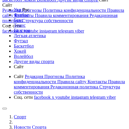
Сайт
Укр
Рус
Редакция
Прогнозы
Политика конфиденциальности
Правила
Футбол
сайту
Контакты
Правила комментирования
Редакционная
Бокс
политика
Структура собственности
Тенис
Соц. сети
Биатлон
facebook
x
youtube
instagram
telegram
viber
Легкая атлетика
Футзал
Баскетбол
Хокей
Волейбол
Другие виды спорта
Сайт
Сайт
Редакция
Прогнозы
Политика
конфиденциальности
Правила сайту
Контакты
Правила
комментирования
Редакционная политика
Структура
собственности
Соц. сети
facebook
x
youtube
instagram
telegram
viber
Спорт
Новости Cпорта