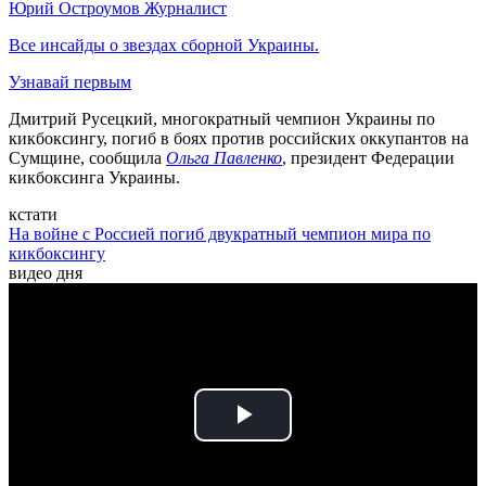
Юрий Остроумов
Журналист
Все инсайды о звездах сборной Украины.
Узнавай первым
Дмитрий Русецкий, многократный чемпион Украины по
кикбоксингу, погиб в боях против российских оккупантов на
Сумщине, сообщила
Ольга Павленко
, президент Федерации
кикбоксинга Украины.
кстати
На войне с Россией погиб двукратный чемпион мира по
кикбоксингу
видео дня
Play