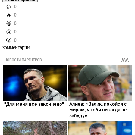
️👍
0
️🔥
0
️😄
0
️😢
0
️🤬
0
комментарии