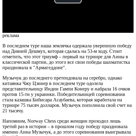
Play
Video
реклама
В последнем туре наша землячка одержала уверенную победу
над Дивией Дешмух, которая сдалась на 53-м ходу. Стоит
отметить, что этот триумф – первый на турнире для Анны в
классической партии, до этого все свои победы шахматистка
праздновала в "Армагеддоне".
Музычук до последнего претендовала на серебро, однако
китаянка Чжу Цзинер в последнем туре одолела
представительницу Индии Гампи Конеру и набрала 16 очков
против 15-ти у украинки. Победительницей соревнования
стала казашка Бибисара Асаубаева, которая заработала на
турнире 75 тысяч долларов. Музычук пополнила свой счет на
21 тысячу.
Напомним, Norway Chess среди женщин проходил лишь
третий раз в истории – в прошлом году победу праздновала
именно Анна Музычук, а до этого соревнования выигрывала