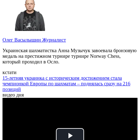
Олег Васылышин
Журналист
Украинская шахматистка Анна Музычук завоевала бронзовую
медаль на престижном турнире турнире Norway Chess,
который проходил в Осло.
кстати
15-летняя украинка с историческим достижением стала
чемпионкой Европы по шахматам – поднялась сразу на 216
позиций
видео дня