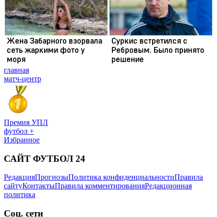
главная
матч-центр
Премия УПЛ
футбол +
Избранное
САЙТ ФУТБОЛ 24
Редакция
Прогнозы
Политика конфиденциальности
Правила
сайту
Контакты
Правила комментирования
Редакционная
политика
Соц. сети