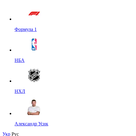
Формула 1
НБА
НХЛ
Александр Усик
Укр
Рус