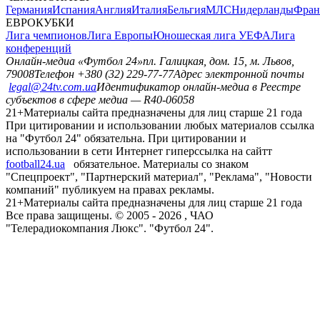
Германия
Испания
Англия
Италия
Бельгия
МЛС
Нидерланды
Фран
ЕВРОКУБКИ
Лига чемпионов
Лига Европы
Юношеская лига УЕФА
Лига
конференций
Онлайн-медиа «Футбол 24»
пл. Галицкая, дом. 15, м. Львов,
79008
Телефон +380 (32) 229-77-77
Адрес электронной почты
legal@24tv.com.ua
Идентификатор онлайн-медиа в Реестре
субъектов в сфере медиа — R40-06058
21+
Материалы сайта предназначены для лиц старше 21 года
При цитировании и использовании любых материалов ссылка
на "Футбол 24" обязательна. При цитировании и
использовании в сети Интернет гиперссылка на сайтт
football24.ua
обязательное. Материалы со знаком
"Спецпроект", "Партнерский материал", "Реклама", "Новости
компаний" публикуем на правах рекламы.
21+
Материалы сайта предназначены для лиц старше 21 года
Все права защищены. © 2005 -
2026
, ЧАО
"Телерадиокомпания Люкс". "Футбол 24".