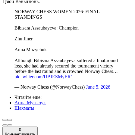
Цзюй Вэньцзюнь.
NORWAY CHESS WOMEN 2026: FINAL
STANDINGS
Bibisara Assaubayeva: Champion
Zhu Jiner
Anna Muzychuk
Although Bibisara Assaubayeva suffered a final-round
loss, she had already secured the tournament victory
before the last round and is crowned Norway Chess…
pic.twitter.com/UBfESMyER1
— Norway Chess (@NorwayChess)
June 5, 2026
Читайте еще
:
Анна Музычук
Шахматы
0
Комментировать