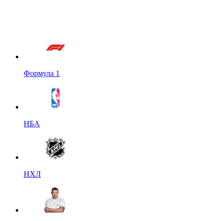
Формула 1
НБА
НХЛ