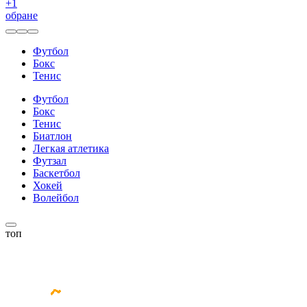
+
1
обране
Футбол
Бокс
Тенис
Футбол
Бокс
Тенис
Биатлон
Легкая атлетика
Футзал
Баскетбол
Хокей
Волейбол
топ