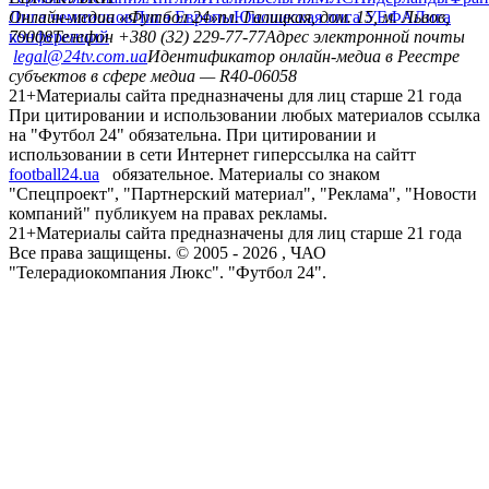
Лига чемпионов
Онлайн-медиа «Футбол 24»
Лига Европы
пл. Галицкая, дом. 15, м. Львов,
Юношеская лига УЕФА
Лига
конференций
79008
Телефон +380 (32) 229-77-77
Адрес электронной почты
legal@24tv.com.ua
Идентификатор онлайн-медиа в Реестре
субъектов в сфере медиа — R40-06058
21+
Материалы сайта предназначены для лиц старше 21 года
При цитировании и использовании любых материалов ссылка
на "Футбол 24" обязательна. При цитировании и
использовании в сети Интернет гиперссылка на сайтт
football24.ua
обязательное. Материалы со знаком
"Спецпроект", "Партнерский материал", "Реклама", "Новости
компаний" публикуем на правах рекламы.
21+
Материалы сайта предназначены для лиц старше 21 года
Все права защищены. © 2005 -
2026
, ЧАО
"Телерадиокомпания Люкс". "Футбол 24".