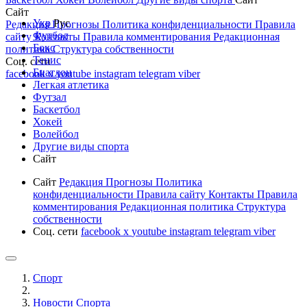
Сайт
Укр
Рус
Редакция
Прогнозы
Политика конфиденциальности
Правила
Футбол
сайту
Контакты
Правила комментирования
Редакционная
Бокс
политика
Структура собственности
Тенис
Соц. сети
Биатлон
facebook
x
youtube
instagram
telegram
viber
Легкая атлетика
Футзал
Баскетбол
Хокей
Волейбол
Другие виды спорта
Сайт
Сайт
Редакция
Прогнозы
Политика
конфиденциальности
Правила сайту
Контакты
Правила
комментирования
Редакционная политика
Структура
собственности
Соц. сети
facebook
x
youtube
instagram
telegram
viber
Спорт
Новости Cпорта