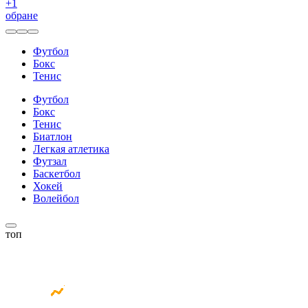
+
1
обране
Футбол
Бокс
Тенис
Футбол
Бокс
Тенис
Биатлон
Легкая атлетика
Футзал
Баскетбол
Хокей
Волейбол
топ