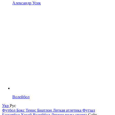
Александр Усик
Волейбол
Укр
Рус
Футбол
Бокс
Тенис
Биатлон
Легкая атлетика
Футзал
Баскетбол
Хокей
Волейбол
Другие виды спорта
Сайт