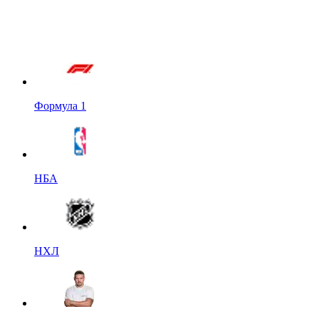
Формула 1
НБА
НХЛ