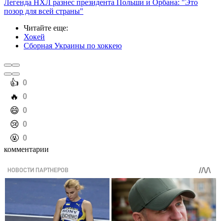
Легенда НХЛ разнес президента Польши и Орбана: "Это
позор для всей страны"
Читайте еще
:
Хокей
Сборная Украины по хоккею
️👍
0
️🔥
0
️😄
0
️😢
0
️🤬
0
комментарии