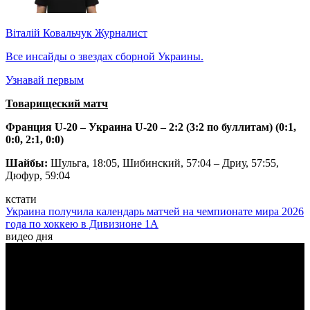
Віталій Ковальчук
Журналист
Все инсайды о звездах сборной Украины.
Узнавай первым
Товарищеский матч
Франция U-20 – Украина
U-20 – 2:2 (3:2 по буллитам) (0:1,
0:0, 2:1, 0:0)
Шайбы:
Шульга, 18:05, Шибинский, 57:04 –
Дриу, 57:55,
Дюфур, 59:04
кстати
Украина получила календарь матчей на чемпионате мира 2026
года по хоккею в Дивизионе 1A
видео дня