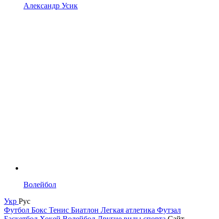
Александр Усик
Волейбол
Укр
Рус
Футбол
Бокс
Тенис
Биатлон
Легкая атлетика
Футзал
Баскетбол
Хокей
Волейбол
Другие виды спорта
Сайт