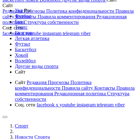
Сайт
Укр
Рус
Редакция
Прогнозы
Политика конфиденциальности
Правила
Футбол
сайту
Контакты
Правила комментирования
Редакционная
Бокс
политика
Структура собственности
Тенис
Соц. сети
Биатлон
facebook
x
youtube
instagram
telegram
viber
Легкая атлетика
Футзал
Баскетбол
Хокей
Волейбол
Другие виды спорта
Сайт
Сайт
Редакция
Прогнозы
Политика
конфиденциальности
Правила сайту
Контакты
Правила
комментирования
Редакционная политика
Структура
собственности
Соц. сети
facebook
x
youtube
instagram
telegram
viber
Спорт
Новости Cпорта