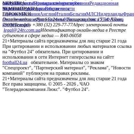
сайту
facebook
УКРАИНА
Контакты
x
youtube
Правила комментирования
instagram
telegram
viber
Редакционная
политика
Украина
ЧЕМПИОНАТЫ
Первая лига
Структура собственности
Вторая лига
Германия
ЕВРОКУБКИ
Испания
Англия
Италия
Бельгия
МЛС
Нидерланды
Фран
Лига чемпионов
Онлайн-медиа «Футбол 24»
Лига Европы
пл. Галицкая, дом. 15, м. Львов,
Юношеская лига УЕФА
Лига
конференций
79008
Телефон +380 (32) 229-77-77
Адрес электронной почты
legal@24tv.com.ua
Идентификатор онлайн-медиа в Реестре
субъектов в сфере медиа — R40-06058
21+
Материалы сайта предназначены для лиц старше 21 года
При цитировании и использовании любых материалов ссылка
на "Футбол 24" обязательна. При цитировании и
использовании в сети Интернет гиперссылка на сайтт
football24.ua
обязательное. Материалы со знаком
"Спецпроект", "Партнерский материал", "Реклама", "Новости
компаний" публикуем на правах рекламы.
21+
Материалы сайта предназначены для лиц старше 21 года
Все права защищены. © 2005 -
2026
, ЧАО
"Телерадиокомпания Люкс". "Футбол 24".