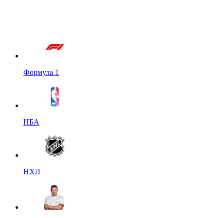
Формула 1
НБА
НХЛ