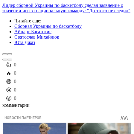
Лидер сборной Украины по баскетболу сделал заявление о
значении игр за национальную команду: "До этого не следил"
Читайте еще
:
Сборная Украины по баскетболу
Айнарс Багатскис
Святослав Михайлюк
Юта Джаз
️👍
0
️🔥
0
️😄
0
️😢
0
️🤬
0
комментарии