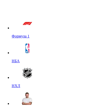
Формула 1
НБА
НХЛ