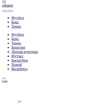
+
1
обране
Футбол
Бокс
Тенис
Футбол
Бокс
Тенис
Биатлон
Легкая атлетика
Футзал
Баскетбол
Хокей
Волейбол
топ