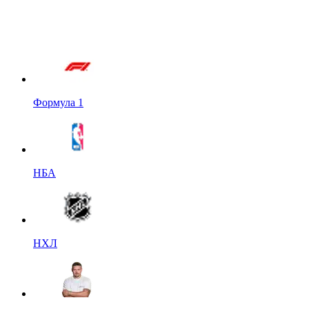
Формула 1
НБА
НХЛ