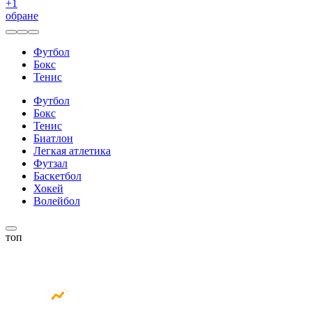
+
1
обране
Футбол
Бокс
Тенис
Футбол
Бокс
Тенис
Биатлон
Легкая атлетика
Футзал
Баскетбол
Хокей
Волейбол
топ