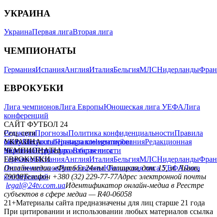
УКРАИНА
Украина
Первая лига
Вторая лига
ЧЕМПИОНАТЫ
Германия
Испания
Англия
Италия
Бельгия
МЛС
Нидерланды
Фран
ЕВРОКУБКИ
Лига чемпионов
Лига Европы
Юношеская лига УЕФА
Лига
конференций
САЙТ ФУТБОЛ 24
Редакция
Соц. сети
Прогнозы
Политика конфиденциальности
Правила
сайту
facebook
УКРАИНА
Контакты
x
youtube
Правила комментирования
instagram
telegram
viber
Редакционная
политика
Украина
ЧЕМПИОНАТЫ
Первая лига
Структура собственности
Вторая лига
Германия
ЕВРОКУБКИ
Испания
Англия
Италия
Бельгия
МЛС
Нидерланды
Фран
Лига чемпионов
Онлайн-медиа «Футбол 24»
Лига Европы
пл. Галицкая, дом. 15, м. Львов,
Юношеская лига УЕФА
Лига
конференций
79008
Телефон +380 (32) 229-77-77
Адрес электронной почты
legal@24tv.com.ua
Идентификатор онлайн-медиа в Реестре
субъектов в сфере медиа — R40-06058
21+
Материалы сайта предназначены для лиц старше 21 года
При цитировании и использовании любых материалов ссылка