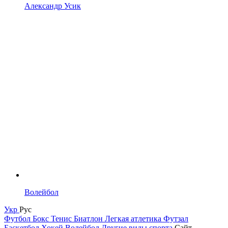
Александр Усик
Волейбол
Укр
Рус
Футбол
Бокс
Тенис
Биатлон
Легкая атлетика
Футзал
Баскетбол
Хокей
Волейбол
Другие виды спорта
Сайт