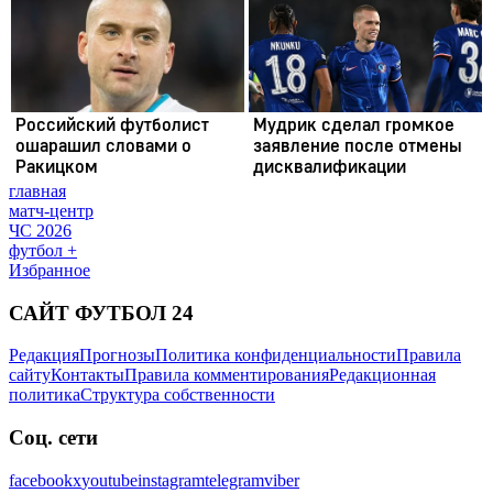
главная
матч-центр
ЧС 2026
футбол +
Избранное
САЙТ ФУТБОЛ 24
Редакция
Прогнозы
Политика конфиденциальности
Правила
сайту
Контакты
Правила комментирования
Редакционная
политика
Структура собственности
Соц. сети
facebook
x
youtube
instagram
telegram
viber