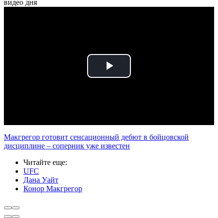
видео дня
Play
Video
Макгрегор готовит сенсационный дебют в бойцовской
дисциплине – соперник уже известен
Читайте еще
:
UFC
Дана Уайт
Конор Макгрегор