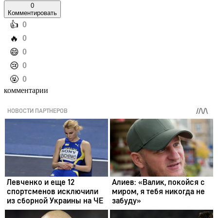
0
Комментировать
️👍
0
️🔥
0
️😄
0
️😢
0
️🤬
0
комментарии