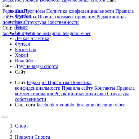
Сайт
Укр
Рус
Редакция
Прогнозы
Политика конфиденциальности
Правила
Футбол
сайту
Контакты
Правила комментирования
Редакционная
Бокс
политика
Структура собственности
Тенис
Соц. сети
Биатлон
facebook
x
youtube
instagram
telegram
viber
Легкая атлетика
Футзал
Баскетбол
Хокей
Волейбол
Другие виды спорта
Сайт
Сайт
Редакция
Прогнозы
Политика
конфиденциальности
Правила сайту
Контакты
Правила
комментирования
Редакционная политика
Структура
собственности
Соц. сети
facebook
x
youtube
instagram
telegram
viber
Спорт
Новости Cпорта