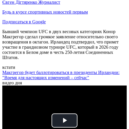
Євген Дігтяренко
Журналист
Будь в курсе спортивных новостей первым
Подписаться в Google
Бывший чемпион UFC в двух весовых категориях Конор
Макгрегор сделал громкое заявление относительно своего
возвращения в октагон. Ирландец подтвердил, что примет
участие в грандиозном турнире UFC, который в 2026 году
состоится в Белом доме в честь 250-летия Соединенных
Штатов.
кстати
Макгрегор будет баллотироваться в президенты Ирландии:
"Время для настоящих изменений – сейчас"
видео дня
Play