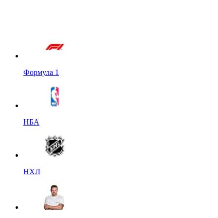
Формула 1
НБА
НХЛ