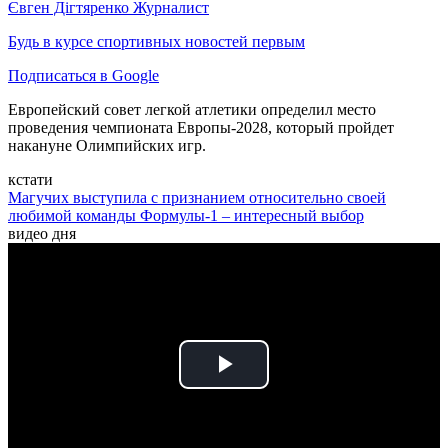
Євген Дігтяренко
Журналист
Будь в курсе спортивных новостей первым
Подписаться в Google
Европейский совет легкой атлетики определил место
проведения чемпионата Европы-2028, который пройдет
накануне Олимпийских игр.
кстати
Магучих выступила с признанием относительно своей
любимой команды Формулы-1 – интересный выбор
видео дня
Play
Video