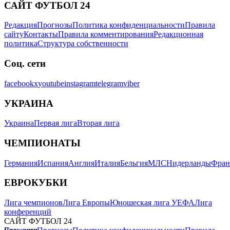
САЙТ ФУТБОЛ 24
Редакция
Прогнозы
Политика конфиденциальности
Правила
сайту
Контакты
Правила комментирования
Редакционная
политика
Структура собственности
Соц. сети
facebook
x
youtube
instagram
telegram
viber
УКРАИНА
Украина
Первая лига
Вторая лига
ЧЕМПИОНАТЫ
Германия
Испания
Англия
Италия
Бельгия
МЛС
Нидерланды
Фран
ЕВРОКУБКИ
Лига чемпионов
Лига Европы
Юношеская лига УЕФА
Лига
конференций
САЙТ ФУТБОЛ 24