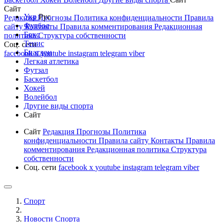
Сайт
Укр
Рус
Редакция
Прогнозы
Политика конфиденциальности
Правила
Футбол
сайту
Контакты
Правила комментирования
Редакционная
Бокс
политика
Структура собственности
Тенис
Соц. сети
Биатлон
facebook
x
youtube
instagram
telegram
viber
Легкая атлетика
Футзал
Баскетбол
Хокей
Волейбол
Другие виды спорта
Сайт
Сайт
Редакция
Прогнозы
Политика
конфиденциальности
Правила сайту
Контакты
Правила
комментирования
Редакционная политика
Структура
собственности
Соц. сети
facebook
x
youtube
instagram
telegram
viber
Спорт
Новости Cпорта