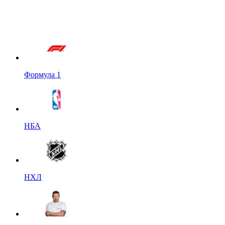
Формула 1
НБА
НХЛ