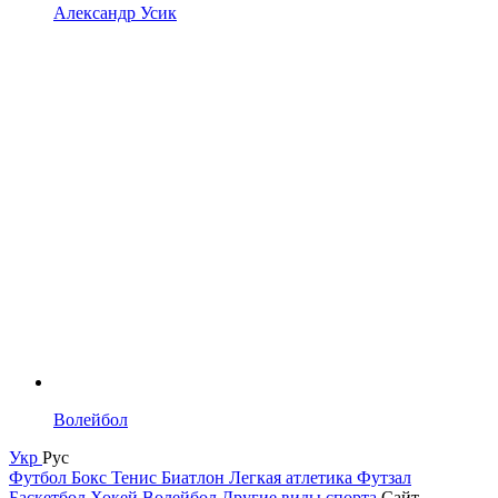
Александр Усик
Волейбол
Укр
Рус
Футбол
Бокс
Тенис
Биатлон
Легкая атлетика
Футзал
Баскетбол
Хокей
Волейбол
Другие виды спорта
Сайт