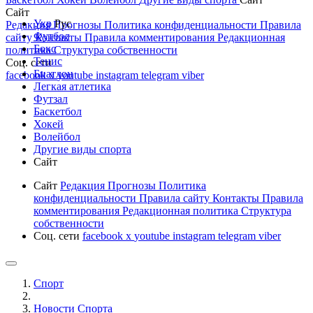
Сайт
Укр
Рус
Редакция
Прогнозы
Политика конфиденциальности
Правила
Футбол
сайту
Контакты
Правила комментирования
Редакционная
Бокс
политика
Структура собственности
Тенис
Соц. сети
Биатлон
facebook
x
youtube
instagram
telegram
viber
Легкая атлетика
Футзал
Баскетбол
Хокей
Волейбол
Другие виды спорта
Сайт
Сайт
Редакция
Прогнозы
Политика
конфиденциальности
Правила сайту
Контакты
Правила
комментирования
Редакционная политика
Структура
собственности
Соц. сети
facebook
x
youtube
instagram
telegram
viber
Спорт
Новости Cпорта