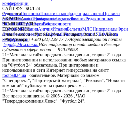
конференций
САЙТ ФУТБОЛ 24
Редакция
Соц. сети
Прогнозы
Политика конфиденциальности
Правила
сайту
facebook
УКРАИНА
Контакты
x
youtube
Правила комментирования
instagram
telegram
viber
Редакционная
политика
Украина
ЧЕМПИОНАТЫ
Первая лига
Структура собственности
Вторая лига
Германия
ЕВРОКУБКИ
Испания
Англия
Италия
Бельгия
МЛС
Нидерланды
Фран
Лига чемпионов
Онлайн-медиа «Футбол 24»
Лига Европы
пл. Галицкая, дом. 15, м. Львов,
Юношеская лига УЕФА
Лига
конференций
79008
Телефон +380 (32) 229-77-77
Адрес электронной почты
legal@24tv.com.ua
Идентификатор онлайн-медиа в Реестре
субъектов в сфере медиа — R40-06058
21+
Материалы сайта предназначены для лиц старше 21 года
При цитировании и использовании любых материалов ссылка
на "Футбол 24" обязательна. При цитировании и
использовании в сети Интернет гиперссылка на сайтт
football24.ua
обязательное. Материалы со знаком
"Спецпроект", "Партнерский материал", "Реклама", "Новости
компаний" публикуем на правах рекламы.
21+
Материалы сайта предназначены для лиц старше 21 года
Все права защищены. © 2005 -
2026
, ЧАО
"Телерадиокомпания Люкс". "Футбол 24".