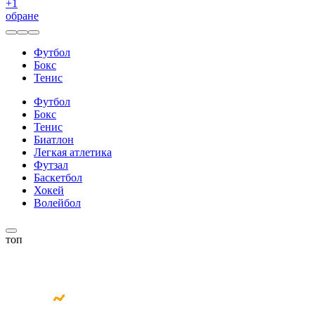
+
1
обране
Футбол
Бокс
Тенис
Футбол
Бокс
Тенис
Биатлон
Легкая атлетика
Футзал
Баскетбол
Хокей
Волейбол
топ