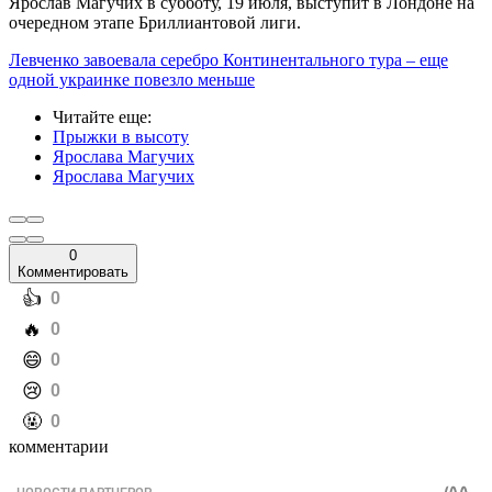
Ярослав Магучих в субботу, 19 июля, выступит в Лондоне на
очередном этапе Бриллиантовой лиги.
Левченко завоевала серебро Континентального тура – еще
одной украинке повезло меньше
Читайте еще
:
Прыжки в высоту
Ярослава Магучих
Ярослава Магучих
0
Комментировать
️👍
0
️🔥
0
️😄
0
️😢
0
️🤬
0
комментарии